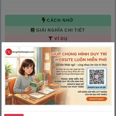
CÁCH NHỚ
GIẢI NGHĨA CHI TIẾT
VÍ DỤ
VÍ DỤ THEO ÂM ON/KUN
MẸO NHỚ NHANH