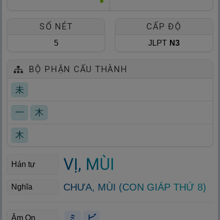
SỐ NÉT
CẤP ĐỘ
5
JLPT
N3
BỘ PHẬN CẤU THÀNH
未
一
木
木
VỊ, MÙI
Hán tự
CHƯA, MÙI (CON GIÁP THỨ 8)
Nghĩa
ミ
ビ
Âm On