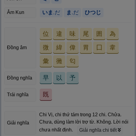
いま
.だ
ま
.だ
ひつじ
Âm Kun
位
違
味
尾
囲
為
微
緯
偉
胃
囗
韋
Đồng âm
彙
黴
匂
早
以
予
Đồng nghĩa
既
Trái nghĩa
Chi Vị, chi thứ tám trong 12 chi. Chửa.
Chưa, dùng làm lời trợ từ. Không. Lời nói
Giải nghĩa
chưa nhất định.
Giải nghĩa chi tiết