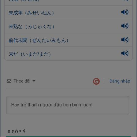
未
成
年
（みせいねん）
未
熟
な（みじゅくな）
前
代
未
聞
（ぜんだいみもん）
未
だ（いまだ/まだ）
Theo dõi
Đăng nhập
0
GÓP Ý