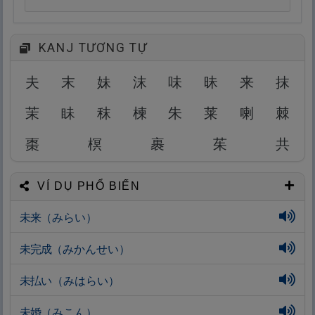
KANJ TƯƠNG TỰ
夫
末
妹
沫
味
昧
来
抹
茉
眛
秣
楝
朱
莱
喇
棘
棗
榠
裹
茱
共
VÍ DỤ PHỔ BIẾN
未
来
（みらい）
未
完
成
（みかんせい）
未
払
い（みはらい）
未
婚
（みこん）