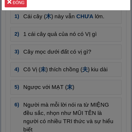
ĐÓNG
Cái cây (
木
) này vẫn
CHƯA
lớn.
1 cái cây quả của nó có VỊ gì
Cây mọc dưới đất có vị gì?
Cô Vị (
未
) thích chồng (
夫
) kiu dài
Ngược với MẠT (
末
)
Người mà mỗi lời nói ra từ MIỆNG
đều sắc, nhọn như MŨI TÊN là
người có nhiều TRI thức và sự hiểu
biết