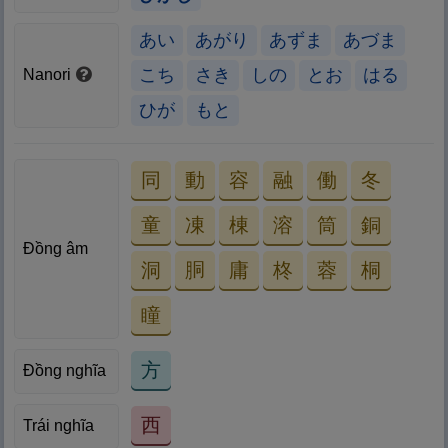
あい
あがり
あずま
あづま
こち
さき
しの
とお
はる
Nanori
ひが
もと
同
動
容
融
働
冬
童
凍
棟
溶
筒
銅
Đồng âm
洞
胴
庸
柊
蓉
桐
瞳
方
Đồng nghĩa
西
Trái nghĩa