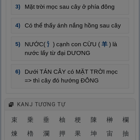
Mặt trời mọc sau cây ở phía đông
Có thể thấy ánh nắng hồng sau cây
NƯỚC(
氵
) cạnh con CỪU (
羊
) là
nước lấy từ đại DƯƠNG
Dưới TÁN CÂY có MẶT TRỜI mọc
=> thì cây đó hướng ĐÔNG
KANJ TƯƠNG TỰ
束
乗
垂
柚
梗
陳
榊
欄
煉
櫓
瀾
押
果
坤
宙
抽