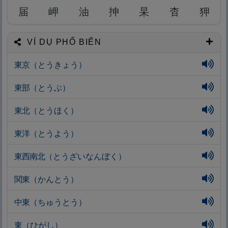
届
岬
油
抻
杲
杳
狎
VÍ DỤ PHỔ BIẾN
東
京
（とうきょう）
東
部
（とうぶ）
東
北
（とうほく）
東
洋
（とうよう）
東
西
南
北
（とうざいなんぼく）
関
東
（かんとう）
中
東
（ちゅうとう）
東
（ひがし）