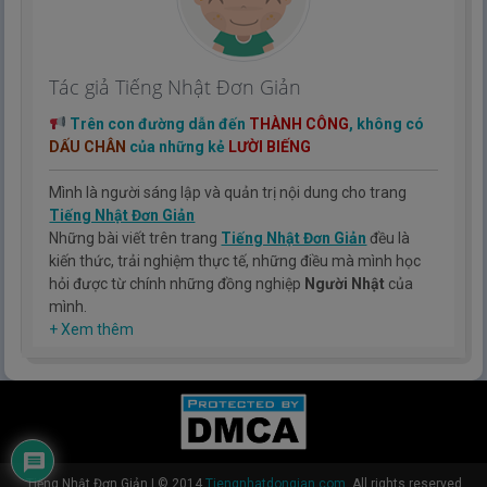
Tác giả Tiếng Nhật Đơn Giản
Trên con đường dẫn đến
THÀNH CÔNG
, không có
DẤU CHÂN
của những kẻ
LƯỜI BIẾNG
Mình là người sáng lập và quản trị nội dung cho trang
Tiếng Nhật Đơn Giản
Những bài viết trên trang
Tiếng Nhật Đơn Giản
đều là
kiến thức, trải nghiệm thực tế, những điều mà mình học
hỏi được từ chính những đồng nghiệp
Người Nhật
của
mình.
Hy vọng rằng kinh nghiệm mà mình có được sẽ giúp các
+ Xem thêm
bạn hiểu thêm về tiếng nhật, cũng như văn hóa, con
người nhật bản.
TIẾNG NHẬT ĐƠN GIẢN !
Tiếng Nhật Đơn Giản
|
© 2014
Tiengnhatdongian.com
. All rights reserved