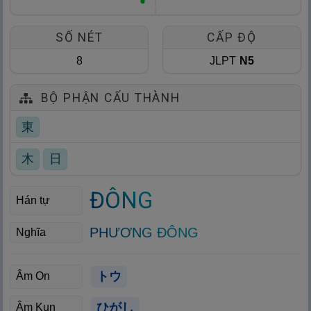
SỐ NÉT
CẤP ĐỘ
8
JLPT
N5
BỘ PHẬN CẤU THÀNH
東
木
日
ĐÔNG
Hán tự
PHƯƠNG ĐÔNG
Nghĩa
トウ
Âm On
ひがし
Âm Kun