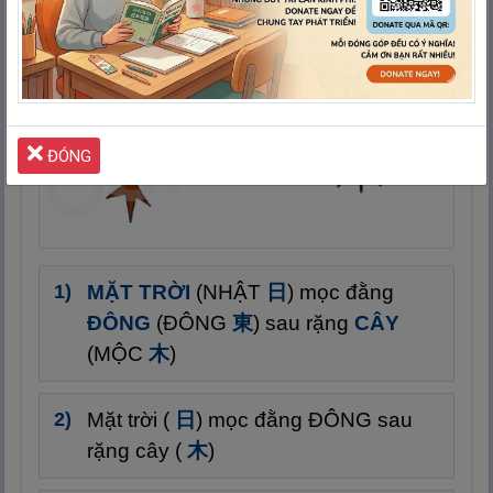
ĐÓNG
MẶT TRỜI
(NHẬT
日
) mọc đằng
ĐÔNG
(ĐÔNG
東
) sau rặng
CÂY
(MỘC
木
)
Mặt trời (
日
) mọc đằng ĐÔNG sau
rặng cây (
木
)