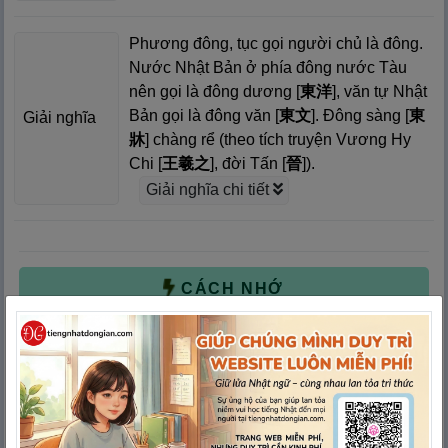
Phương đông, tục gọi người chủ là đông.
Nước Nhật Bản ở phía đông nước Tàu
nên gọi là đông dương [
東
洋
], văn tự Nhật
Bản gọi là đông văn [
東
文
]. Đông sàng [
東
Giải nghĩa
牀
] chàng rể (theo tích truyện Vương Hy
Chi [
王
羲
之
], đời Tấn [
晉
]).
Giải nghĩa chi tiết
CÁCH NHỚ
GIẢI NGHĨA CHI TIẾT
VÍ DỤ
VÍ DỤ THEO ÂM ON/KUN
MẸO NHỚ NHANH