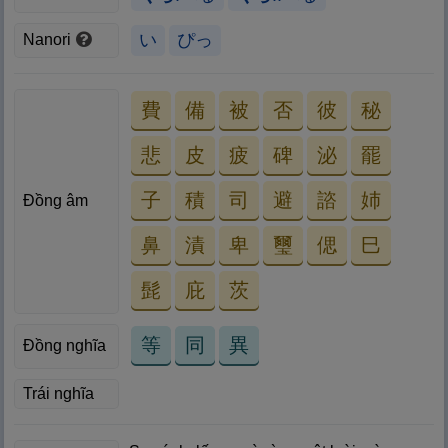
い
ぴっ
Nanori
費
備
被
否
彼
秘
悲
皮
疲
碑
泌
罷
子
積
司
避
諮
姉
Đồng âm
鼻
漬
卑
璽
偲
巳
髭
庇
茨
等
同
異
Đồng nghĩa
Trái nghĩa