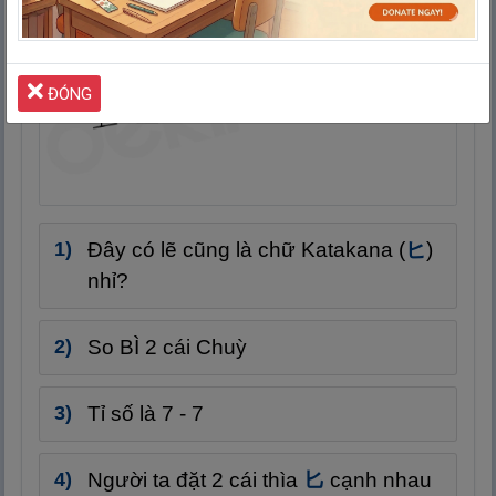
ĐÓNG
Đây có lẽ cũng là chữ Katakana (
ヒ
)
nhỉ?
So BÌ 2 cái Chuỳ
Tỉ số là 7 - 7
Người ta đặt 2 cái thìa
匕
cạnh nhau