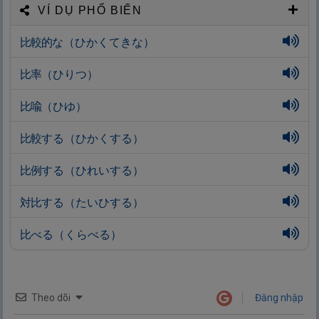
VÍ DỤ PHỔ BIẾN
比
較
的
な（ひかくてきな）
比
率
（ひりつ）
比
喩
（ひゆ）
比
較
する（ひかくする）
比
例
する（ひれいする）
対
比
する（たいひする）
比
べる（くらべる）
Theo dõi
Đăng nhập