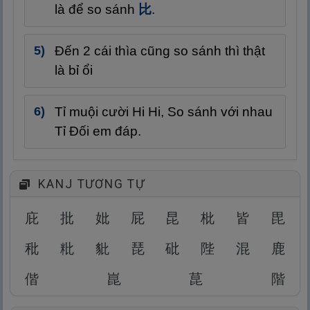
là để so sánh
比
.
Đến 2 cái thìa cũng so sánh thì thật
là bỉ ổi
Tỉ muội cười Hi Hi, So sánh với nhau
Tỉ Đối em đáp.
KANJ TƯƠNG TỰ
庇
批
妣
屁
昆
枇
皆
毘
秕
粃
豼
琵
砒
陛
混
鹿
偕
崑
菎
階