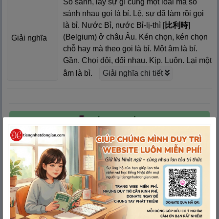
So sánh, lấy sự gì cùng một loài mà so
sánh nhau gọi là bỉ. Lệ, sự đã làm rồi gọi
là bỉ. Nước Bỉ, nước Bỉ-lị-thì [
比
利
時
]
(Belgium) ở châu Âu. Kén chọn, kén chọn
Giải nghĩa
chỗ hay mà theo gọi là bỉ. Một âm là bí.
Gần. Chọi đôi, đối nhau. Kịp. Luôn. Lại một
âm là bì.
Giải nghĩa chi tiết
CÁCH NHỚ
GIẢI NGHĨA CHI TIẾT
VÍ DỤ
VÍ DỤ THEO ÂM ON/KUN
MẸO NHỚ NHANH