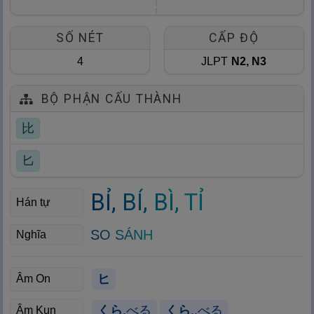
SỐ NÉT
CẤP ĐỘ
4
JLPT
N2, N3
BỘ PHẬN CẤU THÀNH
比
匕
BỈ, BÍ, BÌ, TỈ
Hán tự
SO SÁNH
Nghĩa
ヒ
Âm On
くら
.べる
くら
..べる
Âm Kun