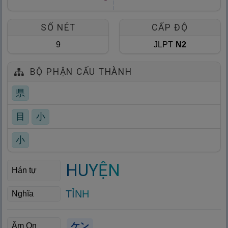
SỐ NÉT
CẤP ĐỘ
9
JLPT
N2
BỘ PHẬN CẤU THÀNH
県
目
小
小
HUYỆN
Hán tự
TỈNH
Nghĩa
ケン
Âm On