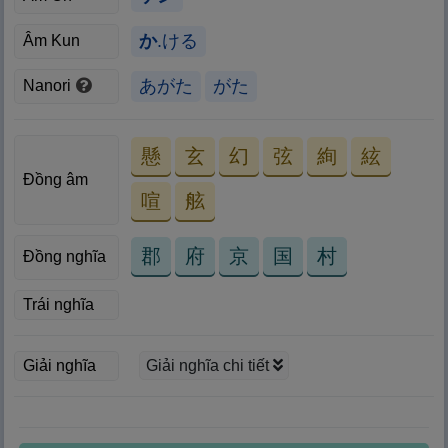
か
.ける
Âm Kun
あがた
がた
Nanori
懸
玄
幻
弦
絢
絃
Đồng âm
喧
舷
郡
府
京
国
村
Đồng nghĩa
Trái nghĩa
Giải nghĩa chi tiết
Giải nghĩa