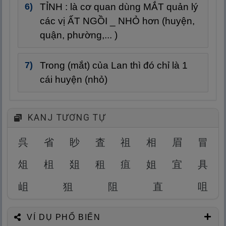
TỈNH : là cơ quan dùng MẮT quản lý
các vị ẤT NGỒI _ NHỎ hơn (huyện,
quận, phường,... )
Trong (mắt) của Lan thì đó chỉ là 1
cái huyện (nhỏ)
KANJ TƯƠNG TỰ
呉
省
眇
査
祖
相
眉
冒
俎
柤
爼
租
疽
姐
宜
具
岨
狙
阻
直
咀
VÍ DỤ PHỔ BIẾN