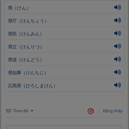
県
（けん）
県
庁
（けんちょう）
県
民
（けんみん）
県
立
（けんりつ）
県
道
（けんどう）
県
知
事
（けんちじ）
広
島
県
（ひろしまけん）
Theo dõi
Đăng nhập