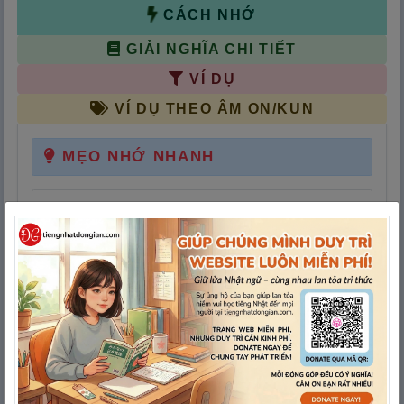
CÁCH NHỚ
GIẢI NGHĨA CHI TIẾT
VÍ DỤ
VÍ DỤ THEO ÂM ON/KUN
MẸO NHỚ NHANH
Cả nước đang mắt (
目
) dõi theo tỉnh