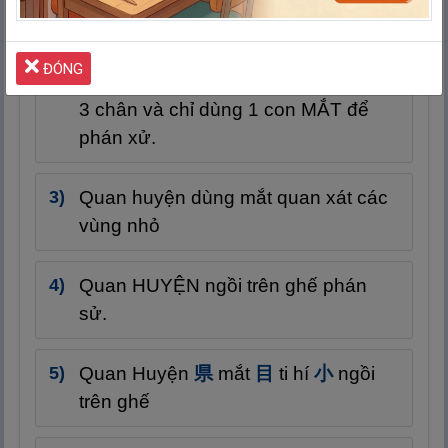
nhỏ (
小
).
ĐÓNG
Quan HUYỆN ngồi trên ghế NHỎ có
3 chân và chỉ dùng 1 con MẮT để
phán xử.
Quan huyện dùng mắt quan xát các
vùng nhỏ
Quan HUYỆN ngồi trên ghế phán
sử.
Quan Huyện
県
mắt
目
ti hí
小
ngồi
trên ghế