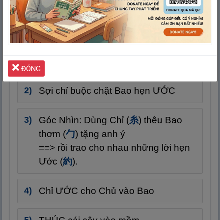
Buộc
CHỈ
(
糸
) vào
THÌA
(Chước
勺
)
thì điều
ƯỚC
(
約
) sẽ thành sự thật
ĐÓNG
Sợi chỉ buộc chặt Bao hẹn ƯỚC
Góc Nhìn: Dùng Chỉ (
糸
) thêu Bao
thơm (
勹
) tặng anh ý
==> rồi trao cho nhau những lời hẹn
Ước (
約
).
Chỉ ƯỚC cho Chủ vào Bao