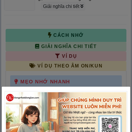
Giải nghĩa chi tiết
CÁCH NHỚ
GIẢI NGHĨA CHI TIẾT
VÍ DỤ
VÍ DỤ THEO ÂM ON/KUN
MẸO NHỚ NHANH