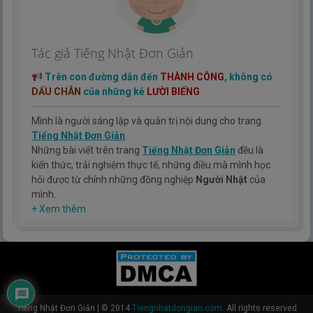
Tác giả Tiếng Nhật Đơn Giản
Trên con đường dẫn đến
THÀNH CÔNG
, không có
DẤU CHÂN
của những kẻ
LƯỜI BIẾNG
Mình là người sáng lập và quản trị nội dung cho trang
Tiếng Nhật Đơn Giản
Những bài viết trên trang
Tiếng Nhật Đơn Giản
đều là
kiến thức, trải nghiệm thực tế, những điều mà mình học
hỏi được từ chính những đồng nghiệp
Người Nhật
của
mình.
Hy vọng rằng kinh nghiệm mà mình có được sẽ giúp các
+ Xem thêm
bạn hiểu thêm về tiếng nhật, cũng như văn hóa, con
người nhật bản.
TIẾNG NHẬT ĐƠN GIẢN !
Tiếng Nhật Đơn Giản
|
© 2014
Tiengnhatdongian.com
. All rights reserved