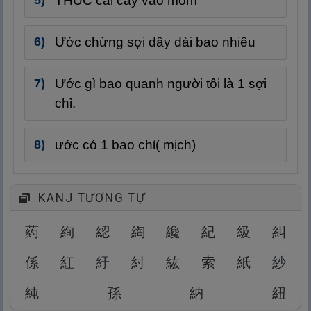
THÚC cái cây vào mồm
Ước chừng sợi dây dài bao nhiêu
Ước gì bao quanh người tôi là 1 sợi
chỉ.
ước có 1 bao chỉ( mịch)
KANJ TƯƠNG TỰ
葯
絢
綛
綯
纔
紀
級
糾
係
紅
紆
紂
紘
索
紙
紗
純
孫
納
紐