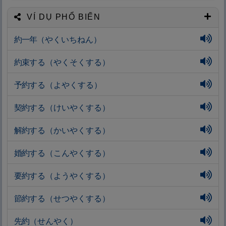
VÍ DỤ PHỔ BIẾN
約
一
年
（やくいちねん）
約
束
する（やくそくする）
予
約
する（よやくする）
契
約
する（けいやくする）
解
約
する（かいやくする）
婚
約
する（こんやくする）
要
約
する（ようやくする）
節
約
する（せつやくする）
先
約
（せんやく）