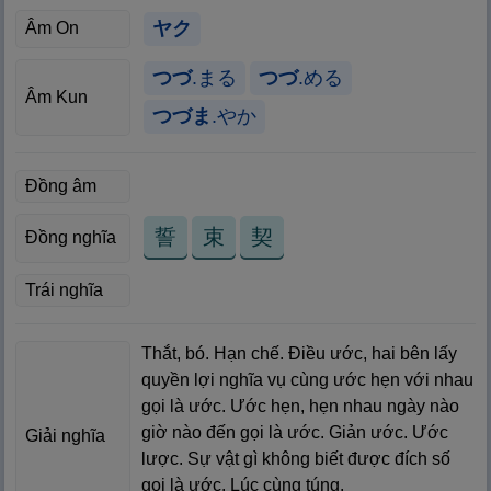
ヤク
Âm On
つづ
.まる
つづ
.める
Âm Kun
つづま
.やか
Đồng âm
誓
束
契
Đồng nghĩa
Trái nghĩa
Thắt, bó. Hạn chế. Điều ước, hai bên lấy
quyền lợi nghĩa vụ cùng ước hẹn với nhau
gọi là ước. Ước hẹn, hẹn nhau ngày nào
giờ nào đến gọi là ước. Giản ước. Ước
Giải nghĩa
lược. Sự vật gì không biết được đích số
gọi là ước. Lúc cùng túng.