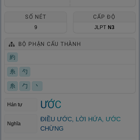
SỐ NÉT
CẤP ĐỘ
9
JLPT
N3
BỘ PHẬN CẤU THÀNH
約
糸
勺
糸
勹
丶
ƯỚC
Hán tự
ĐIỀU ƯỚC, LỜI HỨA, ƯỚC
Nghĩa
CHỪNG