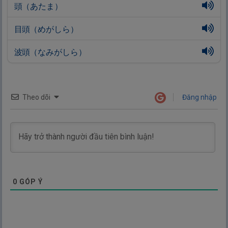
頭
（あたま）
目
頭
（めがしら）
波
頭
（なみがしら）
Theo dõi
Đăng nhập
0
GÓP Ý