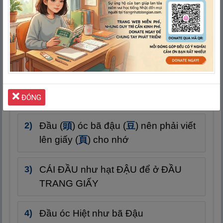
ĐẦU
(ĐẦU
頭
) óc (t)hiệt (HIỆT
頁
)
như bã
ĐẬU
(ĐẬU
豆
)
ĐÓNG
Đầu (
頭
) óc bã đậu (
豆
) nên phải viết
lên giấy (
頁
) cho nhớ
CÁI ĐẦU như hạt ĐẬU để ở ĐẦU
TRANG GIẤY
Đầu óc Hiệt như bã Đậu