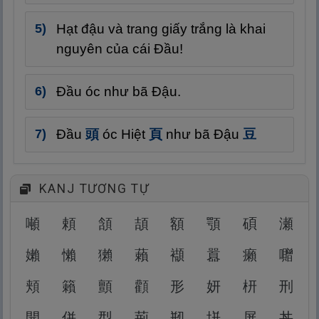
Hạt đậu và trang giấy trắng là khai
nguyên của cái Đầu!
Đầu óc như bã Đậu.
Đầu
頭
óc Hiệt
頁
như bã Đậu
豆
KANJ TƯƠNG TỰ
噸
頼
頷
頡
額
顎
碩
瀬
嬾
懶
獺
藾
襭
囂
癩
囎
頬
籟
顫
顴
形
妍
枅
刑
開
併
型
荊
剏
垪
屏
丼