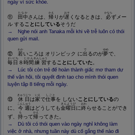
ngày vì sức khỏe.
たなか
かえ
おそ
かなら
⑪
田
中
さんは、
帰
りが
遅
くなるときは、
必
ずメー
ル する
ことにしている
そうだ
→ Nghe nói anh Tanaka mỗi khi về trễ luôn có thói
quen gửi mail.
わか
で
ゆめ
⑫
若
いころは オリンピック に
出
るのが
夢
で、
まいにち
じかん
れんしゅう
毎
日
８
時
間
練
習
する
ことにしていた
。
→ Lúc tôi còn trẻ để hoàn thành giấc mơ tham dự
thế vận hội, tôi quyết định tạo cho mình thói quen
luyện tập 8 tiếng mỗi ngày.
きゅうじつ
いえ
しごと
⑬
休
日
は
家
で
仕
事
を しない
ことにしている
の
こんしゅう
きんようび
おわ
に、
今
週
はどうしても
金
曜
日
に
終
らせることができ
も
かえ
ず、
持
って
帰
ってきた。
→ Dù tôi có thói quen vào ngày nghỉ không làm
việc ở nhà, nhưng tuần này dù cố gắng thế nào đi