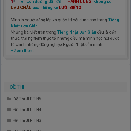
Trên con đường dẫn đến
THÀNH CÔNG
, không có
DẤU CHÂN
của những kẻ
LƯỜI BIẾNG
Mình là người sáng lập và quản trị nội dung cho trang
Tiếng
Nhật Đơn Giản
Những bài viết trên trang
Tiếng Nhật Đơn Giản
đều là kiến
thức, trải nghiệm thực tế, những điều mà mình học hỏi được
từ chính những đồng nghiệp
Người Nhật
của mình.
Hy vọng rằng kinh nghiệm mà mình có được sẽ giúp các bạn
+ Xem thêm
hiểu thêm về tiếng nhật, cũng như văn hóa, con người nhật
bản.
TIẾNG NHẬT ĐƠN GIẢN !
ĐỀ THI
Đề Thi JLPT N5
Đề Thi JLPT N4
Đề Thi JLPT N3