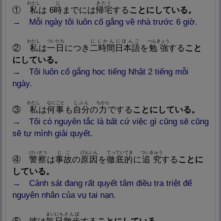
わたし
じ
きたく
①
私
は
6
時
までには
帰
宅
する
ことにしている。
→ Mỗi ngày tôi luôn cố gắng về nhà trước 6 giờ.
わたし
ついたち
にじかんにほんご
べんきょう
②
私
は
一
日
につき
二
時
間
日
本
語
を
勉
強
する
こと
にしている。
→
Tôi luôn cố gắng học tiếng Nhật 2 tiếng mỗi
ngày.
わたし
なにごと
じぶん
ちから
③
私
は
何
事
も
自
分
の
力
でする
ことにしている。
→
Tôi có nguyên tắc là bất cứ việc gì cũng sẽ cũng
sẽ tự mình giải quyết.
けいさつ
じこ
げんいん
てっていてき
ついきゅう
④
警
察
は
事
故
の
原
因
を
徹
底
的
に
追
究
する
ことに
している。
→
Cảnh sát đang rất quyết tâm điều tra triệt để
nguyên nhân của vụ tai nạn.
まいにち
さんぽ