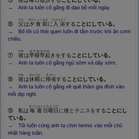
⑤
彼
は
毎
日
散
歩
する
ことにしている。
→
Anh ta luôn cố gắng đi dạo bộ mỗi ngày.
ちち
ゆうしょくまえ
にゅうよく
⑥
父
は
夕
食
前
に
入
浴
する
ことにしている。
→
Bố tôi có thói quen luôn đi tắm trước khi ăn cơm
chiều.
かれ
はやねはやお
⑦
彼
は
早
寝
早
起
きをする
ことにしている。
→
Anh ta luôn cố gắng ngủ sớm và dậy sớm.
かれ
きゅうか
きせい
⑧
彼
は
休
暇
に
帰
省
する
ことにしている。
→
Anh ta luôn cố gắng về quê thăm gia đình vào
mỗi dịp nghỉ.
まいしゅう
にちようび
⑨
私
は
毎
週
日
曜
日
に
彼
とテニスをする
ことにし
ている。
→
Tôi luôn cùng anh ta chơi tennis vào mỗi chủ
nhật hàng tuần.