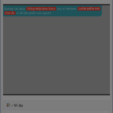
Quảng cáo giúp
Tiếng Nhật Đơn Giản
duy trì Website
LUÔN MIỄN PHÍ
Xin lỗi
vì đã làm phiền mọi người!
›
Ví dụ