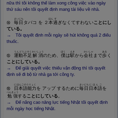
nữa thì tôi không thể làm xong công việc vào ngày
thứ sáu nên tôi quyết định mang tài liệu về nhà.
まいにち
ほん
す
毎
日
タバコ を ２
本
過
ぎなくてすわない
ことにし
⑭
ている。
→ Tôi quyết định mỗi ngày sẽ hút không quá 2 điếu
thuốc.
うんどうぶそく
かいしょう
ぼく
えき
かいしゃ
ある
運
動
不
足
解
消
のため、
僕
は
駅
から
会
社
まで
歩
く
⑮
ことにしている。
→ Để giải quyết việc thiếu vận động thì tôi quyết
định sẽ đi bộ từ nhà ga tới công ty.
にほんごのうりょく
まいにち
にほんご
日
本
語
能
力
を アップ するために
毎
日
日
本
語
を
⑯
べんきょう
勉
強
する
ことにしている
。
→ Để nâng cao năng lực tiếng Nhật tôi quyết định
mỗi ngày học tiếng Nhật.