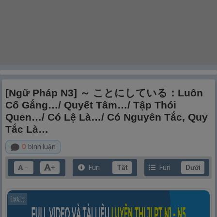
[Ngữ Pháp N3] ～ ことにしている：Luôn
Cố Gắng…/ Quyết Tâm…/ Tập Thói
Quen…/ Có Lệ Là…/ Có Nguyên Tắc, Quy
Tắc Là…
0
bình luận
+
Furi
Tắt
Furi
Dưới
－