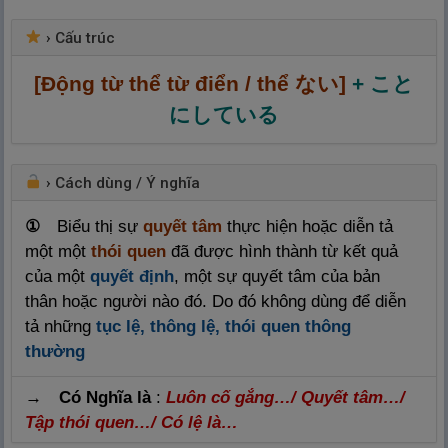
›
Cấu trúc
[Động từ thể từ điển / thể ない]
+ こと
にしている
›
Cách dùng / Ý nghĩa
①
Biểu thị sự
quyết tâm
thực hiện hoặc diễn tả
một một
thói quen
đã được hình thành từ kết quả
của một
quyết định
, một sự quyết tâm của bản
thân hoặc người nào đó. Do đó không dùng để diễn
tả những
tục lệ, thông lệ, thói quen thông
thường
→ Có Nghĩa là
:
Luôn cố gắng…/ Quyết tâm…/
Tập thói quen…/ Có lệ là…