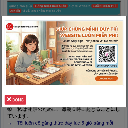
Quảng cáo giúp
Tiếng Nhật Đơn Giản
duy trì Website
LUÔN MIỄN PHÍ
Xin lỗi
vì đã làm phiền mọi người!
ĐÓNG
わたし
けんこう
⑩
私
は
健
康
のために、
毎
朝
６
時
に
起
きる
ことにし
ています。
→ Tô
i luôn cố gắng thức dậy lúc 6 giờ sáng mỗi