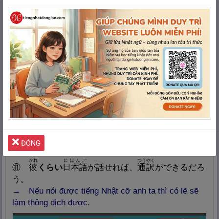
⑦
彼
女
の
肌
は、
雪
と
同
じ
くらい
白
い。
→
Làn da của cô ta trắng như tuyết.
ゆき
しろ
な
⑧
雪
くらい
白
いものは
無
い。
→
Không có gì trắng bằng tuyết.
わたし
かのじょ
おな
ねんれい
⑨
私
は
彼
女
と
同
じ
くらい
の
年
齢
です。
→
Tôi bằng tuổi cô ấy.
かのじょ
ねんまえ
おな
⑩
彼
女
はいまだに１０
年
前
と
同
じ
くらい
きれい
だ。
→
Cô ấy hiện nay vẫn xinh như 10 năm trước.
ĐÓNG
かれ
にほんご
つうやく
⑪
彼
くらい
日
本
語
が
話
せれば、
通
訳
ができるだろ
う。
→ Nếu nói được tiếng Nhật cỡ anh ta thì có lẽ sẽ
làm thông dịch được.