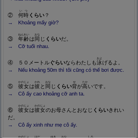
いつ
②
何
時
くらい
？
→
Khoảng
mấy giờ?
ねんれい
おな
③
年
齢
は
同
じ
くらい
だ。
→
Cỡ tuổi nhau.
およ
④
５０メートル
ぐらい
ならわたしも
泳
げるよ。
→
Nếu
khoảng 50m thì tôi cũng có thể bơi được.
かのじょ
かれ
おな
せ
たか
⑤
彼
女
は
彼
と
同
じ
くらい
背
が
高
いです。
→
Cô
ấy cao khoảng cỡ anh ta.
かのじょ
かのじょ
⑥
彼
女
は
彼
女
のお
母
さんとおなじ
くらい
きれい
だ。
→
Cô ấy xinh như mẹ cô ấy.
かのじょ
はだ
ゆき
おな
しろ