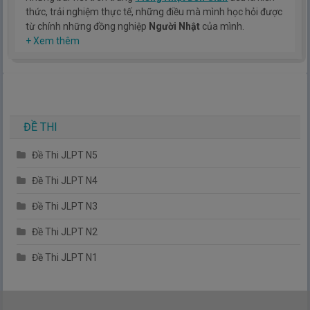
thức, trải nghiệm thực tế, những điều mà mình học hỏi được
từ chính những đồng nghiệp
Người Nhật
của mình.
Hy vọng rằng kinh nghiệm mà mình có được sẽ giúp các bạn
+ Xem thêm
hiểu thêm về tiếng nhật, cũng như văn hóa, con người nhật
bản.
TIẾNG NHẬT ĐƠN GIẢN !
ĐỀ THI
Đề Thi JLPT N5
Đề Thi JLPT N4
Đề Thi JLPT N3
Đề Thi JLPT N2
Đề Thi JLPT N1