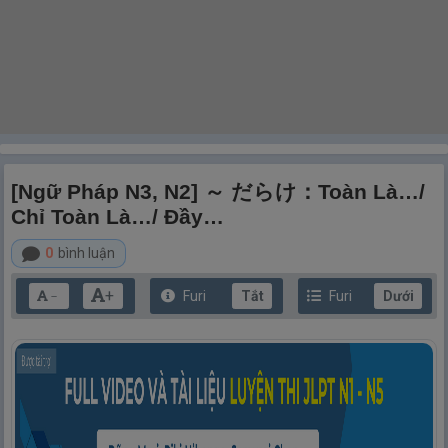
[Ngữ Pháp N3, N2] ～ だらけ：Toàn Là…/
Chỉ Toàn Là…/ Đầy…
0
bình luận
+
Furi
Tắt
Furi
Dưới
－