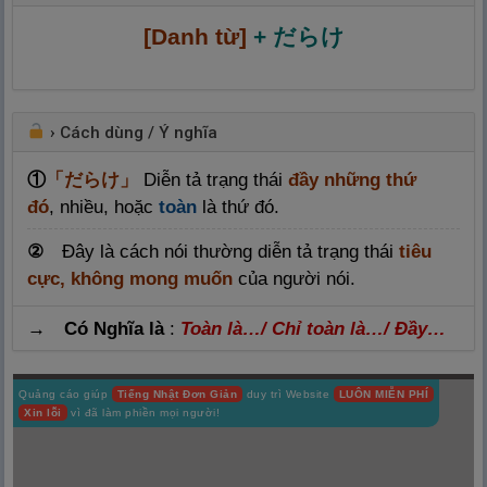
[Danh từ]
+ だらけ
›
Cách dùng / Ý nghĩa
①
「
だらけ」
Diễn tả trạng thái
đầy những thứ
đó
, nhiều, hoặc
toàn
là thứ đó.
②
Đây là cách nói thường diễn tả trạng thái
tiêu
cực, không mong muốn
của người nói.
→ Có Nghĩa là
:
Toàn là…/ Chỉ toàn là…/ Đầy…
Quảng cáo giúp
Tiếng Nhật Đơn Giản
duy trì Website
LUÔN MIỄN PHÍ
Xin lỗi
vì đã làm phiền mọi người!