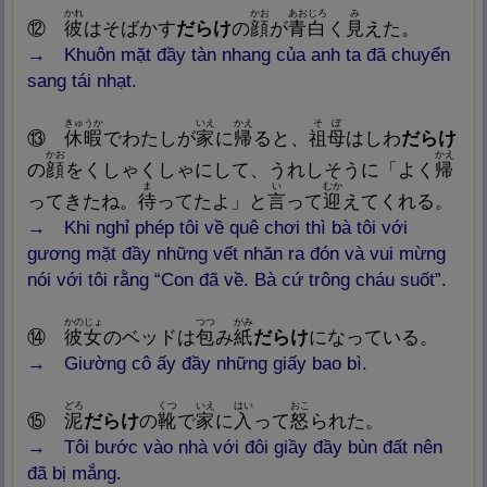
かれ
かお
あおじろ
み
⑫
彼
はそばかす
だらけ
の
顔
が
青
白
く
見
えた。
→ K
huôn mặt đầy tàn nhang của anh ta đã chuyển
sang tái nhạt.
きゅうか
いえ
かえ
そぼ
⑬
休
暇
でわたしが
家
に
帰
ると、
祖
母
はしわ
だらけ
かお
かえ
の
顔
をくしゃくしゃにして、うれしそうに「よく
帰
ま
い
むか
ってきたね。
待
ってたよ」と
言
って
迎
えてくれる。
→ Khi nghỉ
phép tôi về quê chơi thì bà tôi với
gương mặt đầy những vết nhăn ra đón và vui mừng
nói với tôi rằng “Con đã về. Bà cứ trông cháu suốt”.
かのじょ
つつ
がみ
⑭
彼
女
のベッドは
包
み
紙
だらけ
になっている。
→
Giường cô ấy đầy những giấy bao bì.
どろ
くつ
いえ
はい
おこ
⑮
泥
だらけ
の
靴
で
家
に
入
って
怒
られた。
→
Tôi bước vào nhà với đôi giầy đầy bùn đất nên
đã bị mắng.