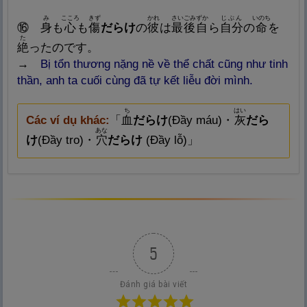
み
こころ
きず
かれ
さいごみずか
じぶん
いのち
⑯
身
も
心
も
傷
だらけ
の
彼
は
最
後
自
ら
自
分
の
命
を
た
絶
ったのです。
→
Bị
tổn thương nặng nề về thể chất cũng như tinh
thần, anh ta cuối cùng đã tự kết liễu đời mình.
ち
はい
Các ví dụ khác:
「
血
だらけ
(Đầy máu)
・
灰
だら
あな
け
(Đầy tro)
・
穴
だらけ
(Đầy lỗ)
」
5
Đánh giá bài viết