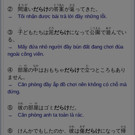
まちが
とうあん
かえ
②
間
違
い
だらけ
の
答
案
が
返
ってきた。
→ Tô
i nhận được bài trả lời đầy những lỗi.
こ
どろ
こうえん
あそ
③
子
どもたちは
泥
だらけ
になって
公
園
で
遊
んでい
る。
→ Mấy
đứa nhỏ người đầy bùn đất đang chơi đùa
ngoài công viên.
へや
なか
た
④
部
屋
の
中
はおもちゃ
だらけ
で
立
つところもあり
ません。
→
Căn phòng đầy ắp đồ chơi nên không có chỗ mà
đứng.
かれ
へや
⑤
彼
の
部
屋
はゴミ
だらけ
だ。
→
Căn phòng anh ta toàn là rác.
かれ
きず
かえ
⑥
けんかでもしたのか、
彼
は
傷
だらけ
になって
帰