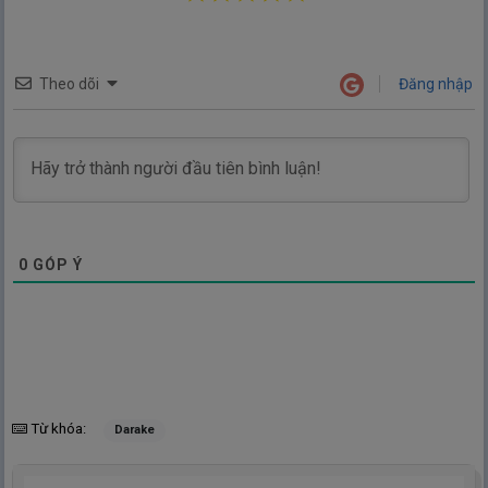
Theo dõi
Đăng nhập
0
GÓP Ý
Từ khóa:
Darake