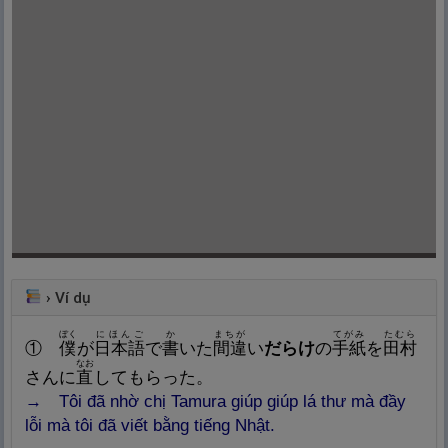
›
Ví dụ
ぼく
にほんご
か
まちが
てがみ
たむら
①
僕
が
日
本
語
で
書
いた
間
違
い
だらけ
の
手
紙
を
田
村
なお
さんに
直
してもらった。
→
Tôi đã nhờ chị Tamura giúp giúp lá thư mà đầy
lỗi mà tôi đã viết bằng tiếng Nhật.