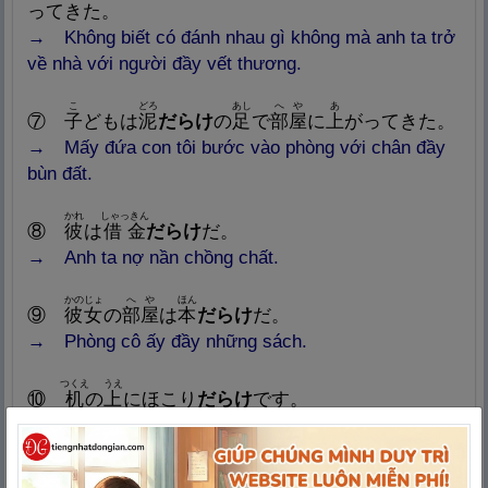
ってきた。
→ Khôn
g biết có đánh nhau gì không mà anh ta trở
về nhà với người đầy vết thương.
こ
どろ
あし
へや
あ
⑦
子
どもは
泥
だらけ
の
足
で
部
屋
に
上
がってきた。
→ Mấy
đứa con tôi bước vào phòng với chân đầy
bùn đất.
かれ
しゃっきん
⑧
彼
は
借
金
だらけ
だ。
→ Anh ta
nợ nần chồng chất.
かのじょ
へや
ほん
⑨
彼
女
の
部
屋
は
本
だらけ
だ。
→
Phòng cô ấy đầy những sách.
つくえ
うえ
⑩
机
の
上
にほこり
だらけ
です。
→
Trên bàn đầy bụi.
かのじょ
がくせい
まちが
さくぶん
いえ
も
⑪
彼
女
は
学
生
の
間
違
い
だらけ
の
作
文
を
家
へ
持
ち