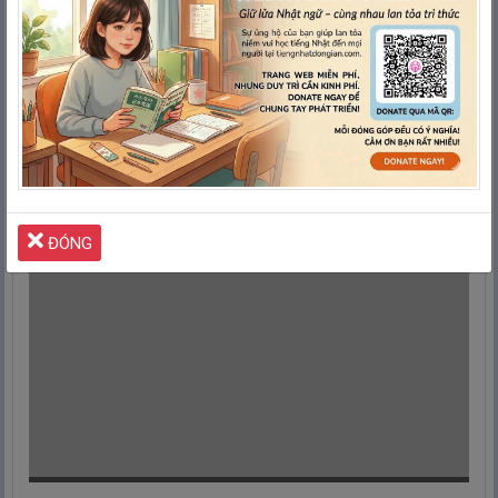
かえ
なお
帰
して、いちいち
直
してやりました。
→ Cô
ấy mang các bài tập làm văn đầy lỗi của học
sinh về nhà và sửa từng chút một.
Quảng cáo giúp
Tiếng Nhật Đơn Giản
duy trì Website
LUÔN MIỄN PHÍ
Xin lỗi
vì đã làm phiền mọi người!
ĐÓNG