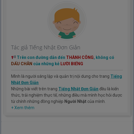
Tác giả Tiếng Nhật Đơn Giản
Trên con đường dẫn đến
THÀNH CÔNG
, không có
DẤU CHÂN
của những kẻ
LƯỜI BIẾNG
Mình là người sáng lập và quản trị nội dung cho trang
Tiếng
Nhật Đơn Giản
Những bài viết trên trang
Tiếng Nhật Đơn Giản
đều là kiến
thức, trải nghiệm thực tế, những điều mà mình học hỏi được
từ chính những đồng nghiệp
Người Nhật
của mình.
Hy vọng rằng kinh nghiệm mà mình có được sẽ giúp các bạn
+ Xem thêm
hiểu thêm về tiếng nhật, cũng như văn hóa, con người nhật
bản.
TIẾNG NHẬT ĐƠN GIẢN !