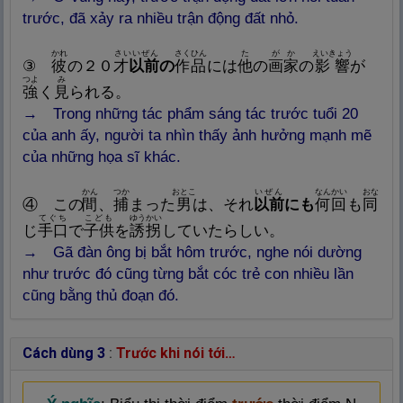
trước, đã xảy ra nhiều trận động đất nhỏ.
かれ
さいいぜん
さくひん
た
がか
えいきょう
③
彼
の２０
才
以
前
の
作
品
には
他
の
画
家
の
影
響
が
つよ
み
強
く
見
られる。
→ Trong những tác phẩm sáng tác trước tuổi 20
của anh ấy, người ta nhìn thấy ảnh hưởng mạnh mẽ
của những họa sĩ khác.
かん
つか
おとこ
いぜん
なんかい
おな
④ この
間
、
捕
まった
男
は、それ
以
前
にも
何
回
も
同
てぐち
こども
ゆうかい
じ
手
口
で
子
供
を
誘
拐
していたらしい。
→ Gã đàn ông bị bắt hôm trước, nghe nói dường
như trước đó cũng từng bắt cóc trẻ con nhiều lần
cũng bằng thủ đoạn đó.
Cách dùng 3
:
Trước khi nói tới…