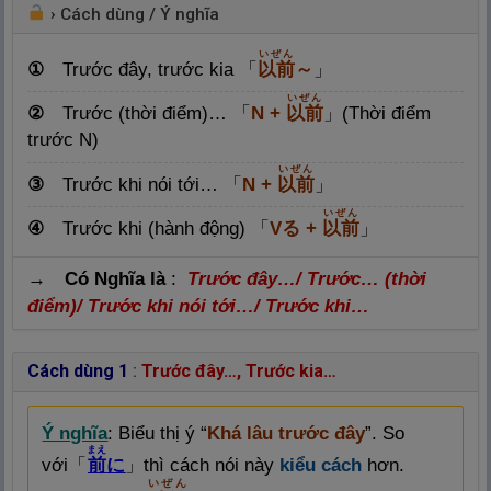
›
Cách dùng / Ý nghĩa
いぜん
①
Trước đây, trước kia 「
以
前
～
」
いぜん
②
Trước (thời điểm)… 「
N +
以
前
」(Thời điểm
trước N)
いぜん
③
Trước khi nói tới… 「
N +
以
前
」
いぜん
④
Trước khi (hành động) 「
Vる +
以
前
」
→ Có Nghĩa là
:
Trước đây…/ Trước… (thời
điểm)/ Trước khi nói tới…/ Trước khi…
Cách dùng 1
:
Trước đây…, Trước kia…
Ý nghĩa
: Biểu thị ý “
Khá lâu trước đây
”. So
まえ
với
「
前
に
」
thì cách nói này
kiểu cách
hơn.
いぜん