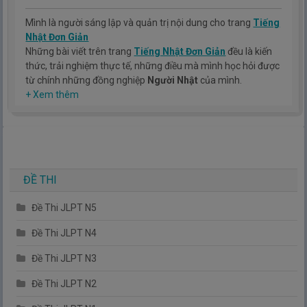
Mình là người sáng lập và quản trị nội dung cho trang
Tiếng
Nhật Đơn Giản
Những bài viết trên trang
Tiếng Nhật Đơn Giản
đều là kiến
thức, trải nghiệm thực tế, những điều mà mình học hỏi được
từ chính những đồng nghiệp
Người Nhật
của mình.
Hy vọng rằng kinh nghiệm mà mình có được sẽ giúp các bạn
+ Xem thêm
hiểu thêm về tiếng nhật, cũng như văn hóa, con người nhật
bản.
TIẾNG NHẬT ĐƠN GIẢN !
ĐỀ THI
Đề Thi JLPT N5
Đề Thi JLPT N4
Đề Thi JLPT N3
Đề Thi JLPT N2