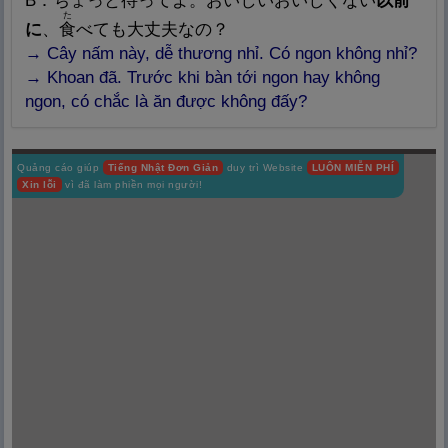
B：ちょっと
待
ってよ。おいしいおいしくない
以
前
た
に
、
食
べても
大
丈
夫
なの？
→ Cây nấm này, dễ thương nhỉ. Có ngon không nhỉ?
→ Khoan đã. Trước khi bàn tới ngon hay không
ngon, có chắc là ăn được không đấy?
Quảng cáo giúp
Tiếng Nhật Đơn Giản
duy trì Website
LUÔN MIỄN PHÍ
Xin lỗi
vì đã làm phiền mọi người!