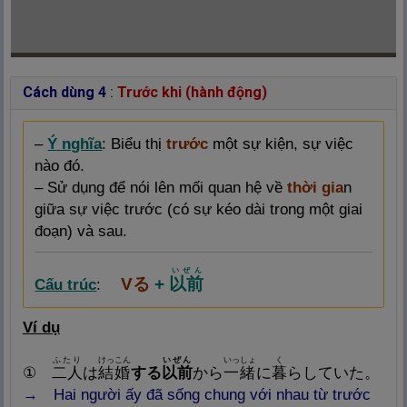
Cách dùng 4
:
Trước khi (hành động)
–
Ý nghĩa
: Biểu thị
trước
một sự kiện, sự việc
nào đó.
– Sử dụng để nói lên mối quan hệ về
thời gia
n
giữa sự việc trước (có sự kéo dài trong một giai
đoạn) và sau.
いぜん
Vる
+
以
前
Cấu trúc
:
Ví dụ
ふたり
けっこん
いぜん
いっしょ
く
①
二
人
は
結
婚
する
以
前
から
一
緒
に
暮
らしていた。
→ Hai người ấy đã sống chung với nhau từ trước