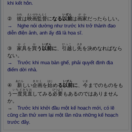
khi kết hôn.
かれ
えいがかんとく
いぜん
がか
②
彼
は
映
画
監
督
に
なる
以
前
は
画
家
だったらしい。
→ Nghe nói dường như trước khi trở thành đạo
diễn điện ảnh, anh ấy đã là họa sĩ.
かぐ
か
いぜん
ひっこ
さき
③
家
具
を
買
う
以
前
に
、
引
越
し
先
を
決
めなればなら
ない。
→ Trước khi mua bàn ghế, phải quyết định địa
điểm dời nhà.
あたら
きかく
はじ
いぜん
いま
④
新
しい
企
画
を
始
め
る
以
前
に
、
今
までのものをも
いちどみなお
ひつよう
う
一
度
見
直
してみる
必
要
もあるのではありません
か。
→
Trước khi khởi đầu một kế hoạch mới, có lẽ
cũng cần thử xem lại một lần nữa những kế hoạch
trước đây.