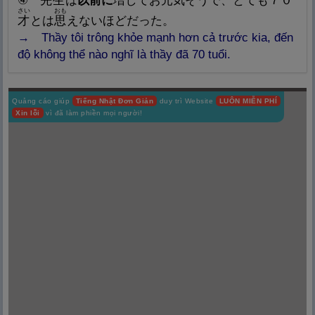
④
先
生
は
以
前
に
増
してお
元
気
そうで、とても７０
さい
おも
才
とは
思
えないほどだった。
→ Thầy tôi trông khỏe mạnh hơn cả trước kia, đến
độ không thể nào nghĩ là thầy đã 70 tuổi.
Quảng cáo giúp
Tiếng Nhật Đơn Giản
duy trì Website
LUÔN MIỄN PHÍ
Xin lỗi
vì đã làm phiền mọi người!