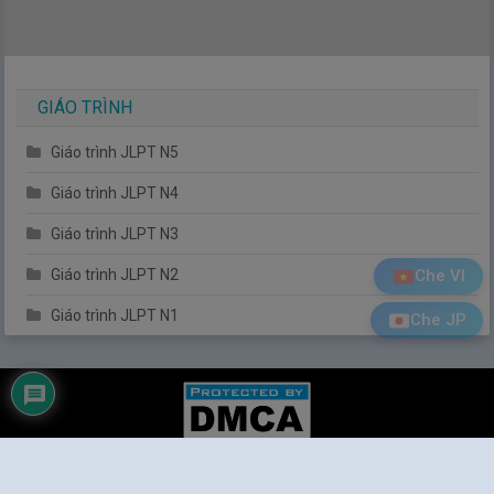
GIÁO TRÌNH
Giáo trình JLPT N5
Giáo trình JLPT N4
Giáo trình JLPT N3
Giáo trình JLPT N2
Che VI
Giáo trình JLPT N1
Che JP
Tiếng Nhật Đơn Giản
|
© 2014
Tiengnhatdongian.com
. All rights reserved