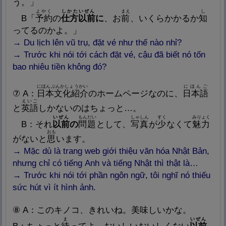
う。」
よやく
しかたいぜん
まえ
し
B「
予
約
の
仕
方
以
前
に
、お
前
、いくらかかるか
知
ってるのかよ。」
→ Du lịch lên vũ trụ, đặt vé như thế nào nhỉ?
→ Trước khi nói tới cách đặt vé, cậu đã biết nó tốn
bao nhiêu tiền không đó?
にほんぶんかしょうかい
にほんご
⑦ A：
日
本
文
化
紹
介
のホームページなのに、
日
本
語
えいご
と
英
語
しかないのはちょっと…。
いぜん
もんだい
しゃしん
すく
みりょく
B：それ
以
前
の
問
題
として、
写
真
が
少
なくて
魅
力
おも
がないと
思
います。
→ Mặc dù là trang web giới thiệu văn hóa Nhật Bản,
nhưng chỉ có tiếng Anh và tiếng Nhật thì thật là…
→ Trước khi nói tới phần ngôn ngữ, tôi nghĩ nó thiếu
sức hút vì ít hình ảnh.
⑧ A：このキノコ、きれいね。
美
味
しいかな。
ま
いぜん