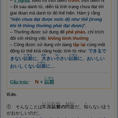
–
Ý nghĩa
: Biểu thị thời điểm
trước
thời điểm N
– Đi sau danh từ, diễn tả tình trạng chưa đạt tới
giai đoạn mà danh từ đó thể hiện. Hàm ý rằng
“
hiện chưa đạt được mức độ như thế (trong
khi lẽ thông thường phải đạt được)
”.
– Thường được sử dụng để
phê phán
, chỉ trích
đối với những việc
không bình thường
– Cũng được sử dụng với dạng
lặp lại
cùng một
động từ thể khả năng hoặc tính từ như:
できるで
いぜん
おお
ちい
いぜん
きない
以
前
に
、
大
きい
小
さい
以
前
に
、
おいしい
いぜん
おいしくない
以
前
に
…
いぜん
N
+
以
前
Cấu trúc
:
Ví dụ
じょうしきいぜん
もんだい
し
① そんなことは
常
識
以
前
の
問
題
だ。
知
らないほう
がおかしいのだ。