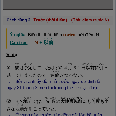
Cách dùng 2
:
Trước (thời điểm)…
(Thời điểm trước N)
Ý nghĩa
:
Biểu thị thời điểm
trước
thời điểm N
いぜん
N
+
以
前
Cấu trúc
:
Ví dụ
かれ
よてい
がつ
にちいぜん
いん
①
彼
は
予
定
していたはずの４
月
３１
日
以
前
に
引
っ
こ
れんらく
越
してしまったので、
連
絡
がつかない。
→ Bởi vì anh ấy dời nhà trước ngày dự định là
ngày 31 tháng 3, nên tôi không thể liên lạc được.
ちほう
せんしゅう
おおじしんいぜん
なんど
ちい
② その
地
方
では、
先
週
の
大
地
震
以
前
に
も
何
度
も
小
じしん
さな
地
震
が
起
こっていた。
→ Ở vùng này, trước trận động đất lớn hồi tuần