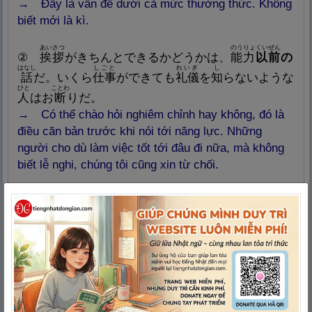
→ Đấy là vấn đề dưới cả mức thường thức. Không
biết mới là kì.
あいさつ
のうりょくいぜん
②
挨
拶
がきちんとできるかどうかは、
能
力
以
前
の
はなし
しごと
れいぎ
し
話
だ。いくら
仕
事
ができても
礼
儀
を
知
らないような
ひと
ことわ
人
はお
断
りだ。
→ Có thể chào hỏi nghiêm chỉnh hay không, đó là
điều căn bản trước khi nói tới năng lực. Những
người cho dù làm việc tốt tới đâu đi nữa, mà không
biết lễ nghi, chúng tôi cũng xin từ chối.
じゅけんしゃ
どうき
もくてき
めんせついぜん
だんかい
③
受
験
者
の
動
機
や
目
的
は
面
接
以
前
の
段
階
での
ちょうさこうもく
めんせつ
た
しつもん
調
査
項
目
だ。
面
接
ではもっと
他
のことを
質
問
する
べきだろう。
→ Động cơ và mục đích của thí sinh là phần cần
điều tra trước giai đoạn phỏng vấn. Còn trong lúc
phỏng vấn, có lẽ cần phải hỏi về những vấn đề khác
hơn.