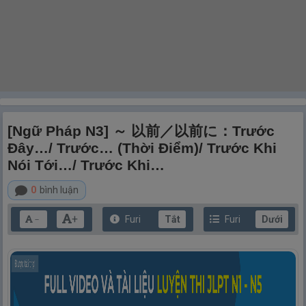
[Ngữ Pháp N3] ～ 以前／以前に：Trước
Đây…/ Trước… (thời Điểm)/ Trước Khi
Nói Tới…/ Trước Khi…
0
bình luận
+
Furi
Tắt
Furi
Dưới
－