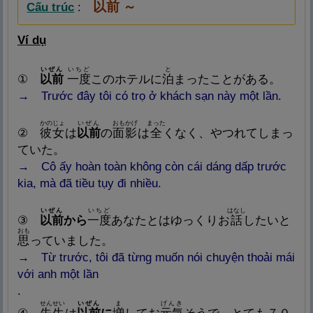
以
前
～
Cấu trúc
:
Ví dụ
いぜん
いちど
と
①
以
前
一
度
このホテルに
泊
まったことがある。
→ Trước đây tôi có trọ ở khách sạn này một lần.
かのじょ
いぜん
おもかげ
まった
②
彼
女
は
以
前
の
面
影
は
全
くなく、やつれてしまっ
ていた。
→ Cô ấy hoàn toàn không còn cái dáng dấp trước
kia, mà đã tiều tụy đi nhiều.
いぜん
いちど
はなし
③
以
前
から
一
度
あなたとはゆっくりお
話
したいと
おも
思
っていました。
→ Từ trước, tôi đã từng muốn nói chuyện thoải mái
với anh một lần
.
せんせい
いぜん
ま
げんき