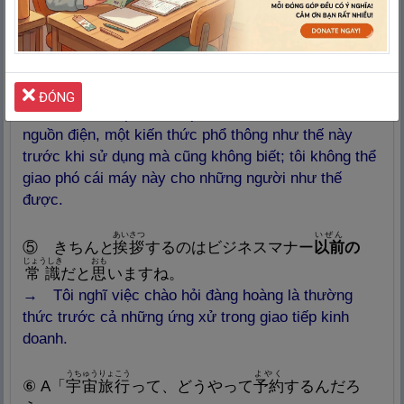
さ
こ
でんげん
い
④ まずコンセントを
差
し
込
んでから
電
源
を
入
れる
つか
かたいぜん
じょうしき
ひと
という、
使
い
方
以
前
の
常
識
さえないような
人
にこ
きかい
まか
の
機
械
を
任
せるわけにはいかない。
ĐÓNG
→ Trước hết phải cắm phích vào ổ cắm rồi mới mở
nguồn điện, một kiến thức phổ thông như thế này
trước khi sử dụng mà cũng không biết; tôi không thể
giao phó cái máy này cho những người như thế
được.
あいさつ
いぜん
⑤ きちんと
挨
拶
するのはビジネスマナー
以
前
の
じょうしき
おも
常
識
だと
思
いますね。
→ Tôi nghĩ việc chào hỏi đàng hoàng là thường
thức trước cả những ứng xử trong giao tiếp kinh
doanh.
うちゅうりょこう
よやく
⑥ A「
宇
宙
旅
行
って、どうやって
予
約
するんだろ