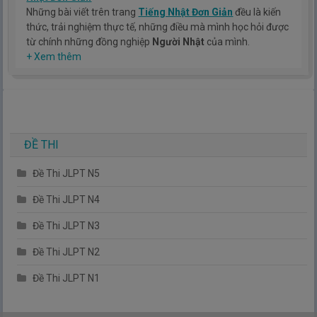
Những bài viết trên trang
Tiếng Nhật Đơn Giản
đều là kiến
thức, trải nghiệm thực tế, những điều mà mình học hỏi được
từ chính những đồng nghiệp
Người Nhật
của mình.
Hy vọng rằng kinh nghiệm mà mình có được sẽ giúp các bạn
+ Xem thêm
hiểu thêm về tiếng nhật, cũng như văn hóa, con người nhật
bản.
TIẾNG NHẬT ĐƠN GIẢN !
ĐỀ THI
Đề Thi JLPT N5
Đề Thi JLPT N4
Đề Thi JLPT N3
Đề Thi JLPT N2
Đề Thi JLPT N1