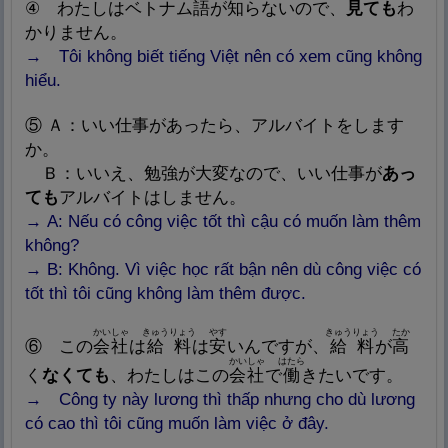
④
わたしはベトナム
語
が
知
らないので、
見
ても
わ
かりません。
→
Tôi không biết tiếng Việt nên có xem cũng không
hiểu.
⑤
Ａ：いい
仕
事
があったら、アルバイトをします
か。
Ｂ：いいえ、
勉
強
が
大
変
なので、いい
仕
事
が
あっ
ても
アルバイトはしません。
→ A: Nếu có công việc tốt thì cậu có muốn làm thêm
không?
→ B: Không. Vì việc học rất bận nên dù công việc có
tốt thì tôi cũng không làm thêm được.
かいしゃ
きゅうりょう
やす
きゅうりょう
たか
⑥
この
会
社
は
給
料
は
安
いんですが、
給
料
が
高
かいしゃ
はたら
く
なくても
、わたしはこの
会
社
で
働
きたいです。
→
Công ty này lương thì thấp nhưng cho dù lương
có cao thì tôi cũng muốn làm việc ở đây.