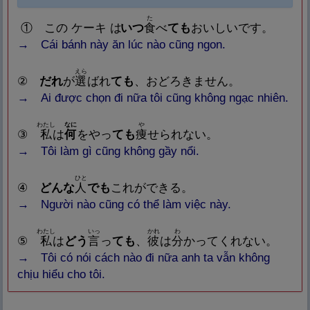
た
① この ケーキ は
いつ
食
べ
ても
おいしいです。
→ Cái bánh này ăn lúc nào cũng ngon.
えら
②
だれ
が
選
ばれ
ても
、おどろきません。
→ Ai được chọn đi nữa tôi cũng không ngạc nhiên.
わたし
なに
や
③
私
は
何
をやっ
ても
痩
せられない。
→ Tôi làm gì cũng không gầy nổi.
ひと
④
どんな
人
でも
これができる。
→ Người nào cũng có thể làm việc này.
わたし
いっ
かれ
わ
⑤
私
は
どう
言
っ
ても
、
彼
は
分
かってくれない。
→ Tôi có nói cách nào đi nữa anh ta vẫn không
chịu hiểu cho tôi.