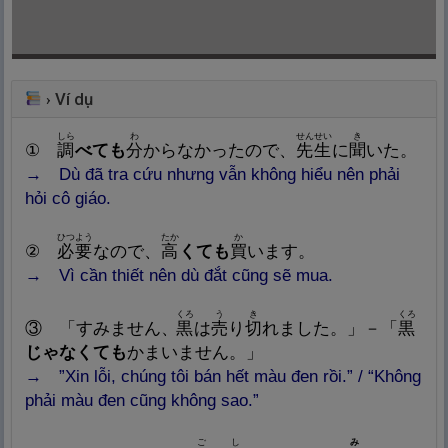
Ví dụ
›
しら
わ
せんせい
き
①
調
べても
分
からなかったので、
先
生
に
聞
いた。
→ Dù đã tra cứu nhưng vẫn không hiểu nên phải
hỏi cô giáo.
ひつよう
たか
か
②
必
要
なので、
高
くても
買
います。
→ Vì cần thiết nên dù đắt cũng sẽ mua.
くろ
う
き
くろ
③ 「すみません、
黒
は
売
り
切
れました。」－「
黒
じゃなくても
かまいません。」
→ ”Xin lỗi, chúng tôi bán hết màu đen rồi.” / “Không
phải màu đen cũng không sao.”
ご
し
み