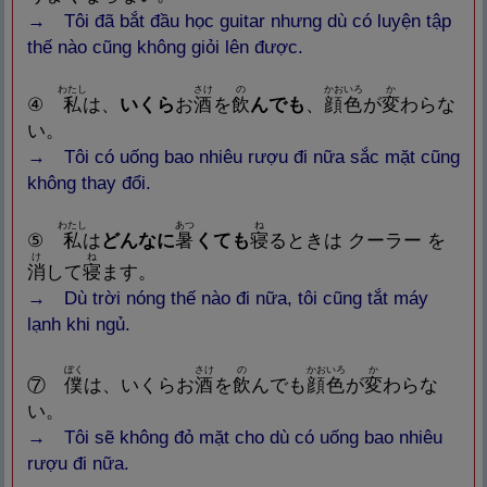
→ Tôi đã bắt đầu học guitar nhưng dù có luyện tập
thế nào cũng không giỏi lên được.
わたし
さけ
の
かおいろ
か
④
私
は、
いくら
お
酒
を
飲
んでも
、
顔
色
が
変
わらな
い。
→ Tôi có uống bao nhiêu rượu đi nữa sắc mặt cũng
không thay đổi.
わたし
あつ
ね
⑤
私
は
どんなに
暑
くても
寝
るときは クーラー を
け
ね
消
して
寝
ます。
→ Dù trời nóng thế nào đi nữa, tôi cũng tắt máy
lạnh khi ngủ.
ぼく
さけ
の
かおいろ
か
⑦
僕
は、いくらお
酒
を
飲
んでも
顔
色
が
変
わらな
い。
→ Tôi sẽ không đỏ mặt cho dù có uống bao nhiêu
rượu đi nữa.