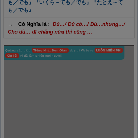
も／でも』『いくら～ても／でも』『たとえ～て
も／でも』
→ Có Nghĩa là
:
Dù…/ Dù có…/ Dù…nhưng…/
Cho dù… đi chăng nữa thì cũng …
Quảng cáo giúp
Tiếng Nhật Đơn Giản
duy trì Website
LUÔN MIỄN PHÍ
Xin lỗi
vì đã làm phiền mọi người!