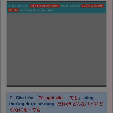
Quảng cáo giúp
Tiếng Nhật Đơn Giản
duy trì Website
LUÔN MIỄN PHÍ
Xin lỗi
vì đã làm phiền mọi người!
２.
Cấu trúc 「
Từ nghi vấn … ても
」 cũng
thường được sử dụng:
だれが/ どんな/ いつ/ ど
う/なにを～ても
.