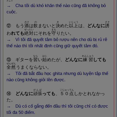
→ Cha tôi dù khó khăn thế nào cũng đã không bỏ
cuộc.
さけ
の
き
いじょう
さそ
⑫
もう
酒
は
飲
まないと
決
めた
以
上
は、
どんなに
誘
ぜったい
まも
わ
れても
絶
対
にそれを
守
りたい。
→ Vì tôi đã quyết tâm bỏ rượu nên cho dù bị rủ rê
thế nào thì tôi nhất định cũng giữ quyết tâm đó.
なら
はじ
れんしゅう
⑬
ギターを
習
い
始
めたが、
どんなに
練
習
しても
ぜんぜん
全
然
うまくならない。
→ Tôi đã bắt đầu học ghita nhưng dù luyện tập thế
nào cũng không giỏi lên được.
がんば
ごじゅっ
てん
⑭
どんなに
頑
張
っても
、
５０
点
しかとれなかっ
た。
→ Dù có cố gắng đến đâu thì tôi cũng chỉ có được
tối đa 50 điểm.