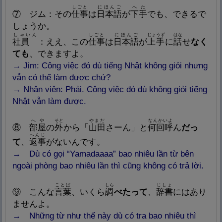
しごと
にほんご
へた
⑦
ジム：その
仕
事
は
日
本
語
が
下
手
でも、できるで
しょうか。
しゃいん
しごと
にほんご
じょうず
はな
社
員
：ええ、この
仕
事
は
日
本
語
が
上
手
に
話
せ
なく
ても
、できますよ。
→ Jim: Công việc đó dù tiếng Nhật không giỏi nhưng
vẫn có thể làm được chứ?
→ Nhân viên: Phải. Công việc đó dù không giỏi tiếng
Nhật vẫn làm được.
へや
そと
やまだ
なんかいよ
⑧
部
屋
の
外
から「
山
田
さーん」と
何
回
呼
ん
だっ
へんじ
て
、
返
事
がないんです。
→
Dù có gọi “Yamadaaaa” bao nhiêu lần từ bên
ngoài phòng bao nhiêu lần thì cũng không có trả lời.
ことば
しら
じしょ
⑨
こんな
言
葉
、いくら
調
べたって
、
辞
書
にはあり
ませんよ。
→
Những từ như thế này dù có tra bao nhiêu thì