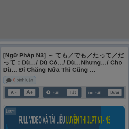
[Ngữ Pháp N3] ～ ても／でも／たって／だ
って：Dù…/ Dù Có…/ Dù…nhưng…/ Cho
Dù… Đi Chăng Nữa Thì Cũng …
0
bình luận
+
Furi
Tắt
Furi
Dưới
－