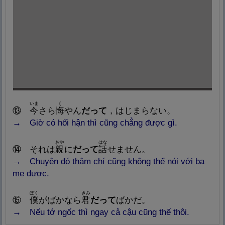
いま
く
⑬
今
さら
悔
やん
だって
，はじまらない
。
→ Giờ có hối hận thì cũng chẳng được gì.
おや
はな
⑭
それは
親
に
だって
話
せません。
→
Chuyện đó thậm chí cũng không thể nói với ba
mẹ được.
ぼく
きみ
⑮
僕
がばかなら
君
だって
ばかだ。
→
Nếu tớ ngốc thì ngay cả cậu cũng thế thôi.