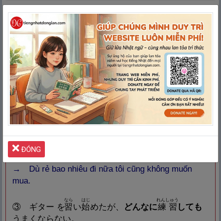
›
NÂNG CAO
１.
Có thể dùng kèm mẫu câu này với các phó
từ như
「どんなに、たとえ、いくら」
để nhấn
mạnh (
Cho dù … thế nào/ biết bao/ bao nhiêu
đi nữa
)
.
あめ
じてんしゃ
い
①
たとえ
雨
でも
、
自
転
車
で
行
きます。
→ Thậm chí trời mưa đi nữa tôi cũng sẽ đi xe đạp
đến.
ĐÓNG
やす
か
②
いくら
安
くても
、
買
いたくない。
→ Dù rẻ bao nhiêu đi nữa tôi cũng không muốn
mua.
なら
はじ
れんしゅう
③ ギター を
習
い
始
めたが、
どんなに
練
習
しても
うまくならない。