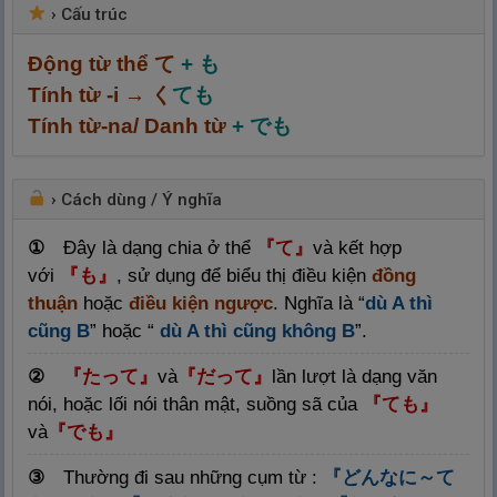
›
Cấu trúc
Động từ thể て
+ も
Tính từ -i → く
ても
Tính từ-na/ Danh từ
+ でも
›
Cách dùng / Ý nghĩa
①
Đây là dạng chia ở thể
『
て
』
và kết hợp
với
『
も
』
, sử dụng để biểu thị điều kiện
đồng
thuận
hoặc
điều kiện ngược
. Nghĩa là “
dù A thì
cũng B
” hoặc “
dù A thì cũng không B
”.
②
『たって』
và
『だって』
lần
lượt
là
dạng văn
nói, hoặc lối nói thân mật, suồng sã của
『ても』
và
『でも』
③
Thường đi sau những cụm từ :
『どんなに～て