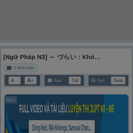
[Ngữ Pháp N3] ～ づらい : Khó…
0
bình luận
+
Furi
Tắt
Furi
Dưới
－