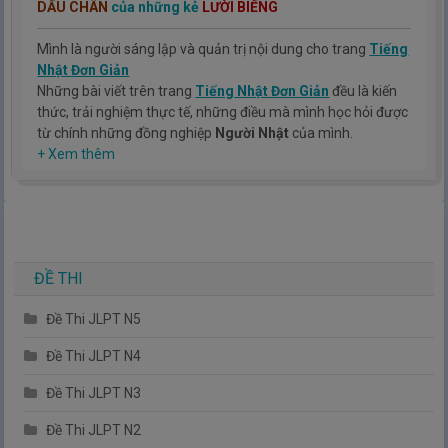
DẤU CHÂN
của những kẻ
LƯỜI BIẾNG
Mình là người sáng lập và quản trị nội dung cho trang
Tiếng
Nhật Đơn Giản
Những bài viết trên trang
Tiếng Nhật Đơn Giản
đều là kiến
thức, trải nghiệm thực tế, những điều mà mình học hỏi được
từ chính những đồng nghiệp
Người Nhật
của mình.
Hy vọng rằng kinh nghiệm mà mình có được sẽ giúp các bạn
+ Xem thêm
hiểu thêm về tiếng nhật, cũng như văn hóa, con người nhật
bản.
TIẾNG NHẬT ĐƠN GIẢN !
ĐỀ THI
Đề Thi JLPT N5
Đề Thi JLPT N4
Đề Thi JLPT N3
Đề Thi JLPT N2