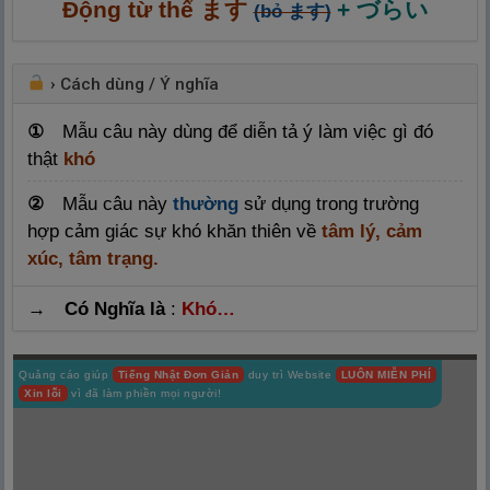
Động từ thể ます
+ づらい
(bỏ ます)
›
Cách dùng / Ý nghĩa
①
Mẫu câu này dùng để diễn tả ý làm việc gì đó
thật
khó
②
Mẫu câu này
thường
sử dụng trong trường
hợp cảm giác sự khó khăn thiên về
tâm lý, cảm
xúc, tâm trạng.
→ Có Nghĩa là
:
Khó…
Quảng cáo giúp
Tiếng Nhật Đơn Giản
duy trì Website
LUÔN MIỄN PHÍ
Xin lỗi
vì đã làm phiền mọi người!