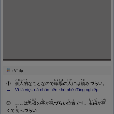
›
Ví dụ
こじんてき
しょくば
ひと
たの
①
個
人
的
なことなので
職
場
の
人
には
頼
み
づらい
。
→ Vì là việc cá nhân nên khó nhờ đồng nghiệp.
こくばん
じ
み
いち
むしば
いた
② ここは
黒
板
の
字
が
見
づらい
位
置
です。
虫
歯
が
痛
た
くて
食
べ
づらい