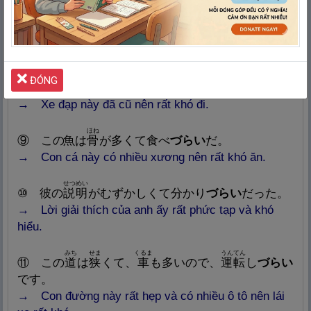
かんじ
おぼ
⑦ この
漢
字
は
覚
え
づらい
です。
→ Chữ kanji này rất khó nhớ.
じてんしゃ
の
ĐÓNG
⑧ この
自
転
車
は
古
くて
乗
り
づらい
です
。
→ Xe đạp này đã cũ nên rất khó đi.
ほね
⑨ この
魚
は
骨
が
多
くて
食
べ
づらい
だ。
→ Con cá này có nhiều xương nên rất khó ăn.
せつめい
⑩
彼
の
説
明
がむずかしくて
分
かり
づらい
だった。
→ Lời giải thích của anh ấy rất phức tạp và khó
hiểu.
みち
せま
くるま
うんてん
⑪ この
道
は
狭
くて、
車
も
多
いので、
運
転
し
づらい
です。
→ Con đường này rất hẹp và có nhiều ô tô nên lái