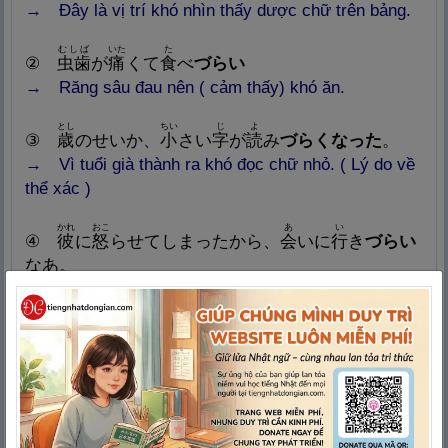
→ Đây là vị trí khó nhìn thấy dược chữ trên bảng.
むしば
いた
た
②
虫
歯
が
痛
くて
食
べ
づらい
→ Răng sâu đau nên ( cảm thấy) khó ăn.
とし
ちい
じ
よ
③
歳
のせいか、
小
さい
字
が
読
み
づらくなった
。
→ Vì tuổi già thành ra khó đọc chữ nhỏ. ( Lý do về
thể xác )
かれ
おこ
あ
い
④
彼
に
怒
らせてしまったから、
会
いに
行
き
づらい
なあ。
→ Vì lỡ làm anh í giận rồi, nên đi gặp anh í cảm
thấy thiệt khó.
しつもん
こた
⑤ この
質
問
には
答
え
づらい
です。
→ Câu hỏi này rất khó trả lời.
かのじょ
あ
彼
女
はつき
合
い
づらい
人
だ。
⑥
→ Cô ấy là một người khó hòa đồng.