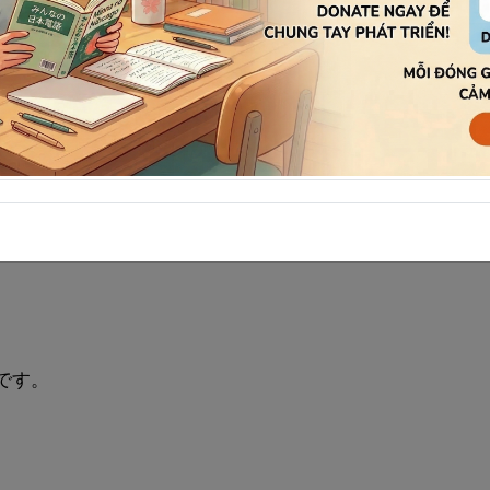
。
です。