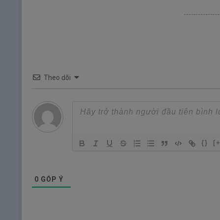
Theo dõi
{}
[
0
GÓP Ý