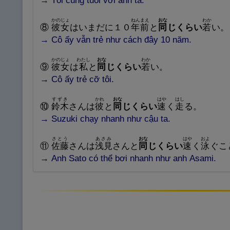
→
Tôi cùng tuổi với anh ta.
かのじょ
ねんまえ
おな
わか
⑧
彼
女
はいまだに１０
年
前
と
同
じくらい
若
い。
→
Cô ấy vẫn trẻ như cách đây 10 năm.
かのじょ
わたし
おな
わか
⑨
彼
女
は
私
と
同
じくらい
若
い。
→
Cô ấy trẻ cỡ tôi.
すずき
かれ
おな
はや
はし
⑩
鈴
木
さんは
彼
と
同
じくらい
速
く
走
る。
→
Suzuki chạy nhanh như cậu ta.
さとう
あさみ
おな
はや
およ
⑪
佐
藤
さんは
浅
見
さんと
同
じくらい
速
く
泳
ぐこ
→
Anh Sato có thể bơi nhanh như anh Asami.