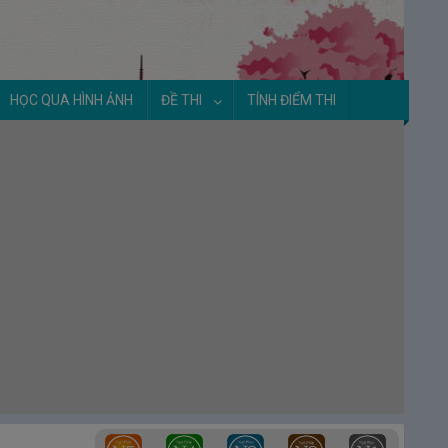
HỌC QUA HÌNH ẢNH
ĐỀ THI
TÍNH ĐIỂM THI