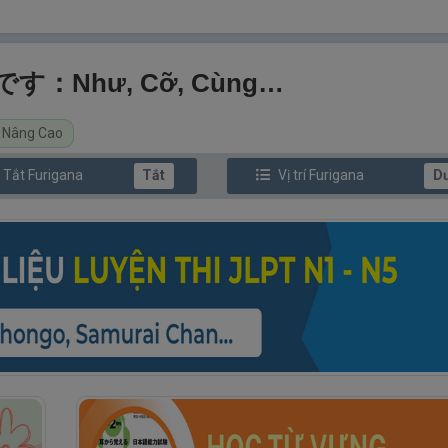
です：Như, Cỡ, Cùng…
 Nâng Cao
/ Tắt
Furi
gana
Tắt
Vị trí
Furi
gana
D