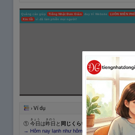
Quảng cáo giúp
Tiếng Nhật Đơn Giản
duy trì Website
LUÔN MIỄN PHÍ
Xin lỗi
vì đã làm phiền mọi người!
›
Ví dụ
きょう
きのう
さむ
①
今
日
は
昨
日
と
同
じくらい
寒
いです。
→
Hôm nay lạnh như hôm qua.