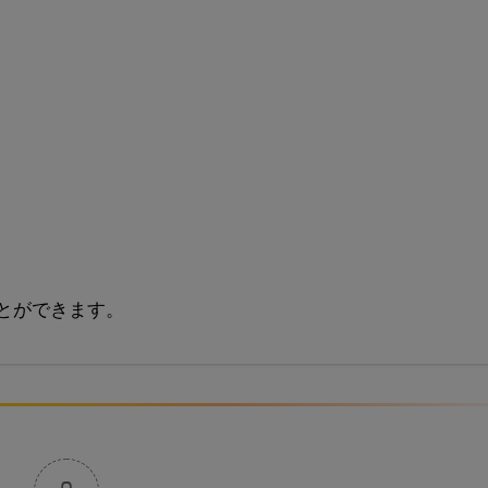
とができます。