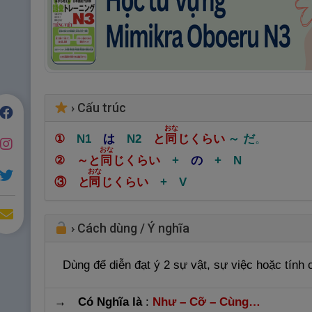
›
Cấu trúc
おな
①
N1
は
N2
と
同
じくらい
～ だ
。
おな
②
～と
同
じくらい
+
の
+ N
おな
③ と
同
じくらい
+ V
›
Cách dùng / Ý nghĩa
Dùng để diễn đạt ý 2 sự vật, sự việc hoặc tính 
→ Có Nghĩa là
:
Như – Cỡ – Cùng…