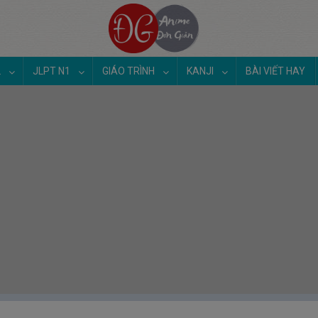
2
JLPT N1
GIÁO TRÌNH
KANJI
BÀI VIẾT HAY