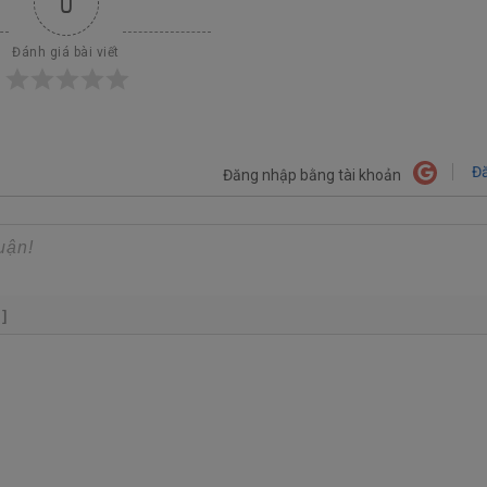
0
Đánh giá bài viết
Đă
Đăng nhập bằng tài khoản
+]