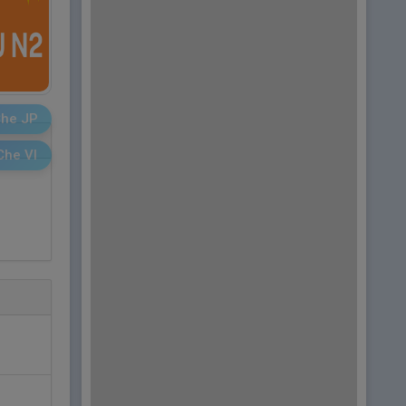
he JP
Che VI