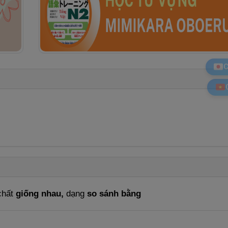
C
chất
giống nhau,
dạng
so sánh bằng