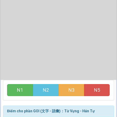
N1
N2
N3
N5
Điểm cho phần GOI (文字 - 語彙)：Từ Vựng - Hán Tự