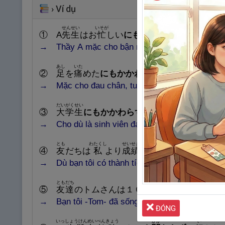
›
Ví dụ
せんせい
いそが
こころよ
ぼく
① A
先
生
はお
忙
しい
にもかかわらず
、
快
く
僕
→ Thầy A mặc cho bận rộn, nhưng thầy vẫn sẵn l
あし
いた
せんしゅ
②
足
を
痛
めた
にもかかわらず
、A
選
手
はマラ
→ Mặc cho đau chân, tuyển thủ A vẫn chạy tới 
だいがくせい
きほんてき
かんじ
か
③
大
学
生
にもかかわらず
、
基
本
的
な
漢
字
が
書
→ Cho dù là sinh viên đại học nhưng cũng có nh
とも
わたくし
せいせき
よ
④
友
だちは
私
より
成
績
が
良
かった
にもかか
→ Dù bạn tôi có thành tích học tập tốt hơn tôi, n
ともだち
ねん
いじょう
にっぽん
す
⑤
友
達
のトムさんは１０
年
以
上
、
日
本
に
住
ん
→ Bạn tôi -Tom- đã sống ở Nhật hơn １０ năm, n
ĐÓNG
いっしょうけんめい
べんきょう
かか
い