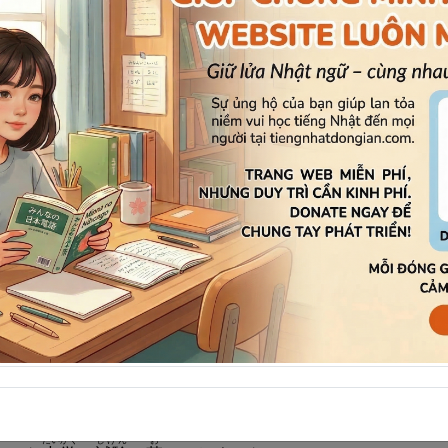
のレポートをチェックしてくださった。
òng kiểm tra báo cáo của tôi.
さいご
はし
ソンコースを
最
後
まで
走
った。
cuối cùng trong cuộc đua marathon.
もの
けない
者
もいる。
ững người không viết được kanji cơ bản.
しけん
じつりょく
だ
ふごうかく
わらず
、
試
験
で
実
力
が
出
せずに、
不
合
格
になった。
hưng trong kì thi đã không thể hiện được thực lực và bị trư
かか
まった
にっぽん
はな
でいる
にも
関
わらず
、
全
く
日
本
が
話
せない。
hưng anh ấy không thể nói được tiếng Nhật.
だいがく
しけん
お