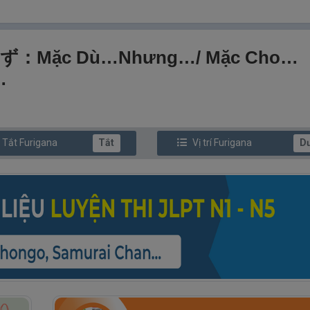
ず：Mặc Dù…nhưng…/ Mặc Cho…
…
/ Tắt
Furi
gana
Tắt
Vị trí
Furi
gana
D