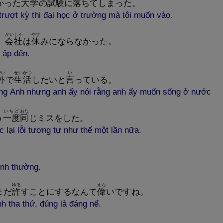
かった
大
学
の
試
験
に
落
ちてしまった。
rượt kỳ thi đại học ở trường mà tôi muốn vào.
かいしゃ
やす
、
会
社
は
休
みにならなかった。
 ập đến.
がい
せいかつ
い
外
で
生
活
したいと
言
っている。
ng Anh nhưng anh ấy nói rằng anh ấy muốn sống ở nước
いちど
おな
う
一
度
同
じミスをした。
lại lỗi tương tự như thế một lần nữa.
。
nh thường.
ゆる
えら
まだ
許
すことにするなんて
偉
いですね。
h tha thứ, đúng là đáng nể.