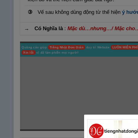
③
Vế sau không dùng động từ thể hiện
ý hướn
→ Có Nghĩa là
:
Mặc dù…nhưng…/ Mặc cho
Quảng cáo giúp
Tiếng Nhật Đơn Giản
duy trì Website
LUÔN MIỄN PHÍ
Xin lỗi
vì đã làm phiền mọi người!