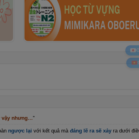
C
ư vậy nhưng…
”
toàn
ngược lại
với kết quả mà
đáng lẽ ra sẽ xảy
ra dưới điề