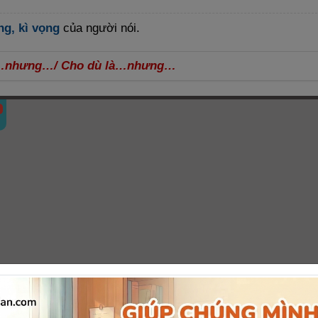
g, kì vọng
của người nói.
…nhưng…/ Cho dù là…nhưng…