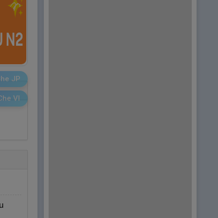
he JP
Che VI
u