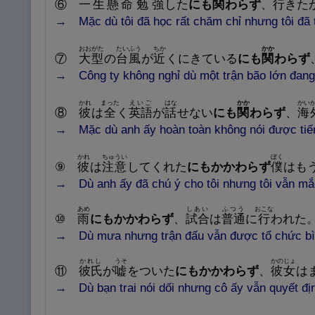
⑥
一
生
懸
命
勉
強
した
にも
関
わらず
、
行
きた
→ Mặc dù tôi đã học rất chăm chỉ nhưng tôi đã t
おおがた
たいふう
ちか
かか
⑦
大
型
の
台
風
が
近
くにきている
にも
関
わらず
→ Công ty không nghỉ dù một trận bão lớn đang
かれ
まった
えいご
はな
かか
かい
⑧
彼
は
全
く
英
語
が
話
せない
にも
関
わらず
、
海
→ Mặc dù anh ấy hoàn toàn không nói được tiế
かれ
ちゅうい
ぼく
⑨
彼
は
注
意
してくれた
にもかかわらず
僕
はも
→ Dù anh ấy đã chú ý cho tôi nhưng tôi vẫn mắc 
あめ
しあい
ふつう
おこな
⑩
雨
にもかかわらず
、
試
合
は
普
通
に
行
われた
→ Dù mưa nhưng trận đấu vẫn được tổ chức bì
かれし
うそ
かのじょ
⑪
彼
氏
が
嘘
をついた
にもかかわらず
、
彼
女
は
→ Dù bạn trai nói dối nhưng cô ấy vẫn quyết địn