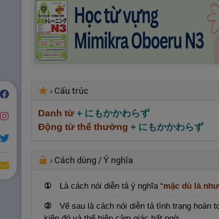
›
Cấu trúc
Danh từ
+
にもかかわらず
Động từ thể thường
+
にもかかわらず
›
Cách dùng / Ý nghĩa
①
Là cách nói diễn tả ý nghĩa “
mặc dù là nh
②
Vế sau là cách nói diễn tả tình trạng hoàn 
kiện đó và thể hiện cảm giác bất ngờ.