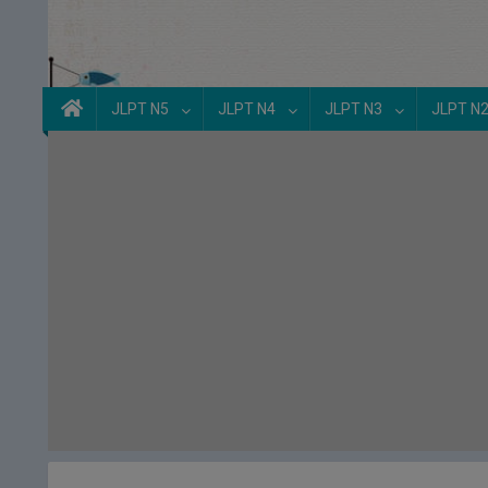
JLPT N5
JLPT N4
JLPT N3
JLPT N