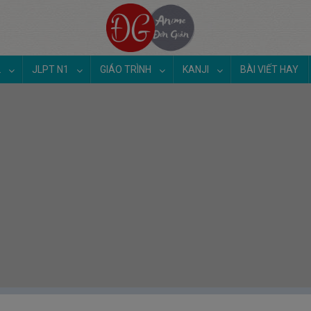
2
JLPT N1
GIÁO TRÌNH
KANJI
BÀI VIẾT HAY