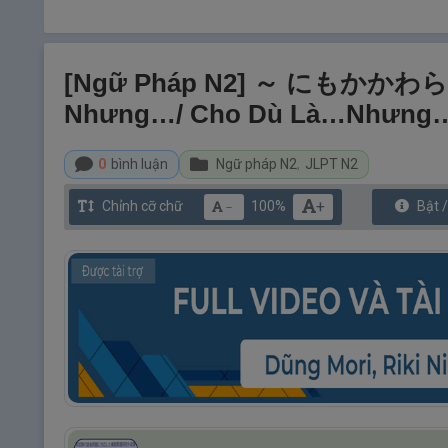
[Ngữ Pháp N2] ～ にもかかわら
Nhưng…/ Cho Dù Là…nhưng
0
bình luận
Ngữ pháp N2
,
JLPT N2
+
Chỉnh cỡ chữ
100%
Bật 
－