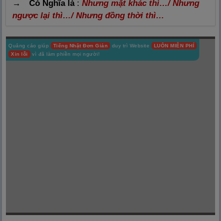
→ Có Nghĩa là
:
Nhưng mặt khác thì…/ Nhưng
ngược lại thì…/ Nhưng đồng thời thì…
Quảng cáo giúp
Tiếng Nhật Đơn Giản
duy trì Website
LUÔN MIỄN PHÍ
Xin lỗi
vì đã làm phiền mọi người!