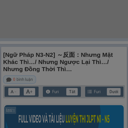
[Ngữ Pháp N3-N2] ～反面：Nhưng Mặt
Khác Thì…/ Nhưng Ngược Lại Thì…/
Nhưng Đồng Thời Thì…
0
bình luận
+
Furi
Tắt
Furi
Dưới
－