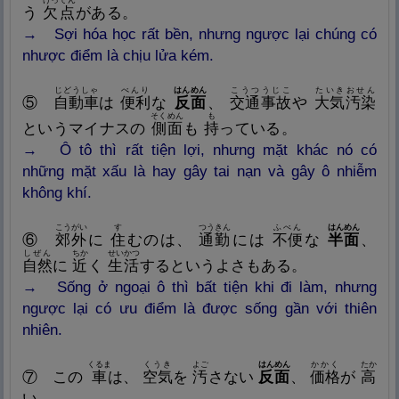
けってん
う
欠
点
がある。
→
Sợi
hóa học rất bền, nhưng ngược lại chúng có
nhược điểm là chịu lửa kém.
じどうしゃ
べんり
はんめん
こうつうじこ
たいきおせん
⑤
自
動
車
は
便
利
な
反
面
、
交
通
事
故
や
大
気
汚
染
そくめん
も
というマイナスの
側
面
も
持
っている。
→
Ô
tô thì rất tiện lợi, nhưng mặt khác nó có
những mặt xấu là hay gây tai nạn và gây ô nhiễm
không khí.
こうがい
す
つうきん
ふべん
はんめん
⑥
郊
外
に
住
むのは、
通
勤
には
不
便
な
半
面
、
しぜん
ちか
せいかつ
自
然
に
近
く
生
活
するというよさもある。
→
Sống ở ngoại ô thì bất tiện khi đi làm, nhưng
ngược lại có ưu điểm là được sống gần với thiên
nhiên.
くるま
くうき
よご
はんめん
かかく
たか
⑦
この
車
は、
空
気
を
汚
さない
反
面
、
価
格
が
高
い。