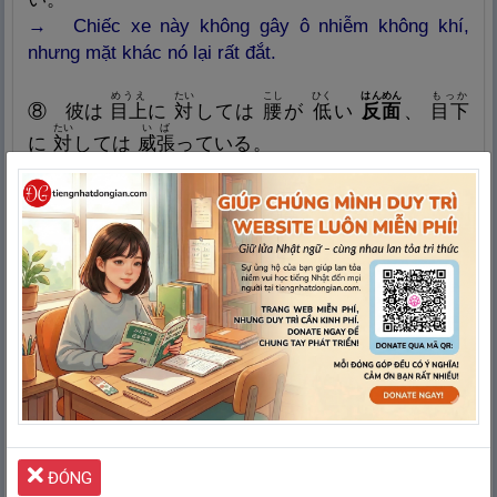
→
Chiếc xe này không gây ô nhiễm không khí,
nhưng mặt khác nó lại rất đắt.
めうえ
たい
こし
ひく
はんめん
もっか
⑧
彼
は
目
上
に
対
しては
腰
が
低
い
反
面
、
目
下
たい
いば
に
対
しては
威
張
っている。
→
Anh ta đối với cấp trên thì rất nhún nhường,
nhưng ngược lại với cấp trước thì lại vênh váo.
てがる
はんめん
こわ
⑨
ノートパソコンは
手
軽
である
反
面
、
壊
れやす
い。
→
Máy tính xách tay thì dễ mang đi, nhưng ngược
lại nó dễ vỡ.
かがく
はったつ
にんげん
せいかつ
べんり
ゆた
⑩
科
学
の
発
達
は
人
間
の
生
活
を
便
利
で
豊
かにす
はんめん
かんきょう
よご
そぼく
にんげん
うしな
る
反
面
、
環
境
を
汚
し、
素
朴
な
人
間
らしさを
失
わせることになるのではないか。
ĐÓNG
→
Sự phát triển của khoa học giúp cuộc sống con