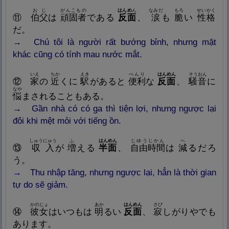
おじ
がんこもの
はんめ
ん
なみだ
もろ
せいかく
⑪
伯
父
は
頑
固
者
である
反
面
、
涙
も
脆
い
性
格
だ。
→
Chú tôi là người rất bướng bỉnh, nhưng mặt
khác cũng có tính mau nước mắt.
いえ
ちか
えき
べんり
はんめん
そうおん
⑫
家
の
近
くに
駅
があると
便
利
な
反
面
、
騒
音
に
なや
悩
まされることもある。
→
Gần nhà có có ga thì tiện lợi, nhưng ngược lại
đôi khi mệt mỏi với tiếng ồn.
しゅうにゅう
ふ
はんめん
じゆうじかん
へ
⑬
収
入
が
増
える
半
面
、
自
由
時
間
は
減
るだろ
う
。
→
Thu nh
ập
t
ă
ng, nh
ư
ng ngư
ợ
c l
ại
, h
ẳ
n l
à
th
ời
gian
t
ự
do s
ẽ
gi
ả
m.
かのじょ
あか
はんめん
さび
⑭
彼
女
はいつもは
明
るい
反
面
、
寂
しがりやでも
あります。