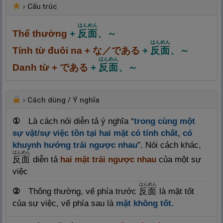
›
Cấu trúc
はんめん
Thể thường
+
反
面
、～
はんめん
Tính từ đuôi na + な／である
+
反
面
、～
はんめん
Danh từ + である
+
反
面
、～
›
Cách dùng / Ý nghĩa
①
Là cách nói diễn tả ý nghĩa “
trong cùng một
sự vật/sự việc tồn tại hai mặt có tính chất, có
khuynh hướng trái ngược nhau
”. Nói cách khác,
はんめん
反
面
diễn tả
hai mặt trái ngược nhau
của một sự
việc
はんめん
②
Thông thường, vế phía trước
反
面
là mặt tốt
của sự việc, vế phía sau là
mặt không tốt.