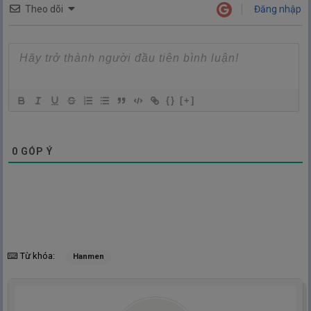
Theo dõi
Đăng nhập
{}
[+]
0
GÓP Ý
Từ khóa:
Hanmen