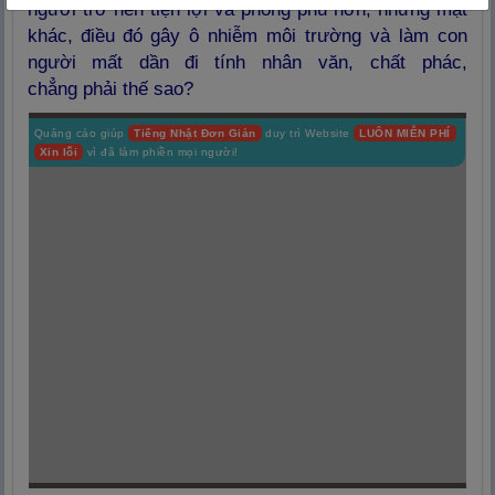
người trở nên tiện lợi và phong phú hơn, nhưng mặt
khác, đi
ều
đó
g
â
y
ô
nhi
ễm
m
ô
i trư
ờng
v
à
làm con
người mất d
ần
đ
i t
ín
h nh
â
n v
ă
n, ch
ất
ph
ác
,
ch
ẳng
ph
ải
th
ế
sao?
Quảng cáo giúp
Tiếng Nhật Đơn Giản
duy trì Website
LUÔN MIỄN PHÍ
Xin lỗi
vì đã làm phiền mọi người!