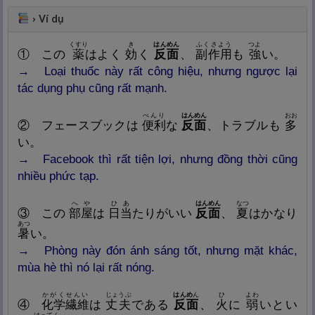
›
Ví dụ
くすり
き
はんめん
ふくさよう
つよ
①
この
薬
はよく
効
く
反
面
、
副
作
用
も
強
い。
→
Loại
thuốc này rất công hiệu, nhưng ngược lại
tác dụng phụ cũng rất mạnh.
べんり
はんめん
おお
② フ
ェースブックは
便
利
な
反
面
、トラブルも
多
い。
→
Facebook thì rất tiện lợi, nhưng đồng thời cũng
nhiều phức tạp.
へや
ひあ
はんめん
なつ
③
この
部
屋
は
日
当
たりがいい
反
面
、
夏
はかなり
あつ
暑
い。
→
Phòng này đón ánh sáng tốt, nhưng mặt khác,
mùa hè thì nó lại rất nóng.
かがくせんい
じょうぶ
はんめ
ん
ひ
よわ
④
化
学
繊
維
は
丈
夫
である
反
面
、
火
に
弱
いとい