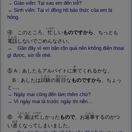
→ Giáo viên: Tại sao em đến trễ?
→ Sinh viên: Tại vì đồng hồ báo thức của em bị
hỏng.
いそが
④
このところ、
忙
しい
ものですから
、ちっとも
でんわ
電
話
しないでごめんなさい。
→ Gần đây vì em bận rộn quá nên không điện thoại
gì được, xin lỗi nhé.
き
⑤
A
：あしたもアルバイトに
来
てくれるかな。
しけん
ぜんじつ
B
：あしたは
試
験
の
前
日
な
ものですから
、ちょっ
と…。
→ Ngày mai cũng đến làm thêm chứ?
→ Vì ngày mai là trước ngày thi nên…
こんしゅう
いそが
へんじ
⑥
今
週
は
忙
しかった
もので
、お
返
事
するのがつ
おそ
い
遅
くなってしまいました。