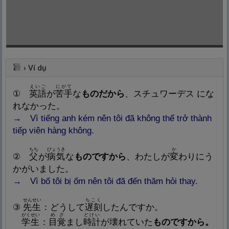
›
Ví dụ
えいご
にがて
①
英
語
が
苦
手
な
ものだから
、スチュワーデス にな
れなかった。
→ Vì tiếng anh kém nên tôi đã không thể trở thành
tiếp viên hàng không.
ちち
びょうき
か
②
父
が
病
気
な
ものですから
、わたしが
変
わりにう
かがいました。
→ Vì bố tôi bị ốm nên tôi đã đến thăm hỏi thay.
せんせい
ちこく
③
先
生
：どうして
遅
刻
したんですか。
がくせい
めざ
どけい
学
生
：
目
覚
まし
時
計
が
壊
れていた
ものですから
。