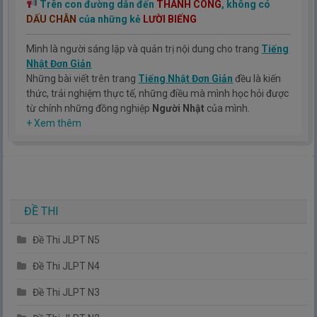
Trên con đường dẫn đến
THÀNH CÔNG
, không có
DẤU CHÂN
của những kẻ
LƯỜI BIẾNG
Mình là người sáng lập và quản trị nội dung cho trang
Tiếng
Nhật Đơn Giản
Những bài viết trên trang
Tiếng Nhật Đơn Giản
đều là kiến
thức, trải nghiệm thực tế, những điều mà mình học hỏi được
từ chính những đồng nghiệp
Người Nhật
của mình.
Hy vọng rằng kinh nghiệm mà mình có được sẽ giúp các bạn
+ Xem thêm
hiểu thêm về tiếng nhật, cũng như văn hóa, con người nhật
bản.
TIẾNG NHẬT ĐƠN GIẢN !
ĐỀ THI
Đề Thi JLPT N5
Đề Thi JLPT N4
Đề Thi JLPT N3