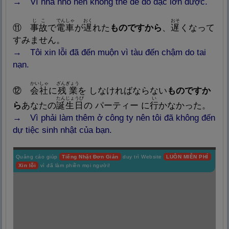
→ Vì nhà nhỏ nên không thể để đồ đạc lớn được.
じこ
でんしゃ
おく
おそ
⑪
事
故
で
電
車
が
遅
れた
ものですから
、
遅
くなって
すみません。
→ Tôi xin lỗi đã đến muộn vì tàu đến chậm do tai
nạn.
かいしゃ
ざんぎょう
⑫
会
社
に
残
業
を しなければならない
ものですか
たんじょうび
い
ら
あなたの
誕
生
日
の パーティー に
行
かなかった。
→ Vì phải làm thêm ở công ty nên tôi đã không đến
dự tiệc sinh nhật của bạn.
Quảng cáo giúp
Tiếng Nhật Đơn Giản
duy trì Website
LUÔN MIỄN PHÍ
Xin lỗi
vì đã làm phiền mọi người!