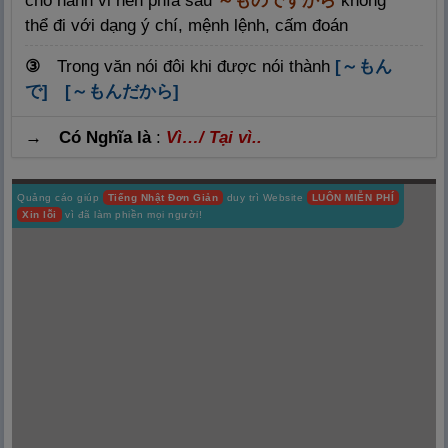
cho hành vi nên phía sau
～ものですから
không
thể đi với dạng ý chí, mệnh lệnh, cấm đoán
③
Trong văn nói đôi khi được nói thành
[～もん
で] [～もんだから]
→ Có Nghĩa là
:
Vì…/ Tại vì..
Quảng cáo giúp
Tiếng Nhật Đơn Giản
duy trì Website
LUÔN MIỄN PHÍ
Xin lỗi
vì đã làm phiền mọi người!