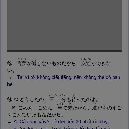
ことば
つう
ともだち
⑬
言
葉
が
通
じない
ものだから
、
友
達
ができな
い。
→ Tại vì tôi không biết tiếng, nên không thể có bạn
bè.
さんじゅう
ふん
ま
⑭ A: どうしたの。
三
十
分
も
待
ったのよ。
くるま
き
みち
B: ごめん、ごめん。
車
で
来
たから、
道
がものすご
くこんでいた
もんだから
。
→ A: Cậu sao vậy? Tớ đợi đến 30 phút rồi đấy.
→ B: Xin lỗi, xin lỗi. Tớ đi bằng ô tô đến đây mà