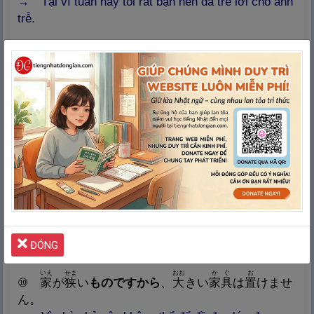
→ Tại vì tuần này tôi rất bận nên đã trễ lời cho anh
trễ.
わたし
しんじん
し
おお
⑦
私
は
新
人
なもんで、ここでは
知
らないことが
多
いんです。
→ Tại vì tôi là người mới nên ở đây có nhiều điều
chưa biết.
いそ
さき
しつれい
⑧
急
いでいる
ものですから
、お
先
に
失
礼
しま
す。
→ Vì đang vội nên tôi xin phép đi trước.
つか
なに
ね
⑨
疲
れていた
ものだから
何
もやらずに
寝
てしまっ
た。
ĐÓNG
→ Vì mệt mỏi nên tôi đã ngủ mất mà không làm gì.
いえ
せま
おお
かぐ
お
⑩
家
が
狭
い
ものですから
、
大
きい
家
具
は
置
けませ
ん。