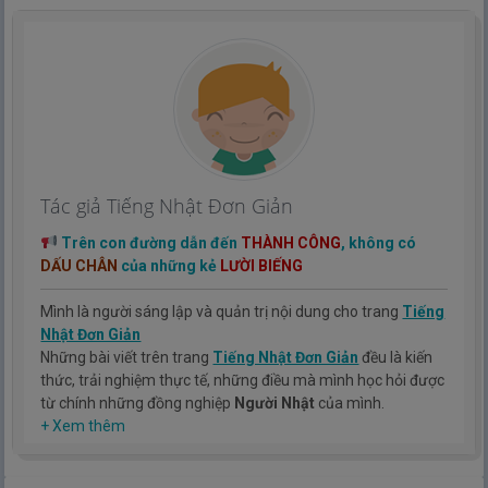
Tác giả Tiếng Nhật Đơn Giản
Trên con đường dẫn đến
THÀNH CÔNG
, không có
DẤU CHÂN
của những kẻ
LƯỜI BIẾNG
Mình là người sáng lập và quản trị nội dung cho trang
Tiếng
Nhật Đơn Giản
Những bài viết trên trang
Tiếng Nhật Đơn Giản
đều là kiến
thức, trải nghiệm thực tế, những điều mà mình học hỏi được
từ chính những đồng nghiệp
Người Nhật
của mình.
Hy vọng rằng kinh nghiệm mà mình có được sẽ giúp các bạn
+ Xem thêm
hiểu thêm về tiếng nhật, cũng như văn hóa, con người nhật
bản.
TIẾNG NHẬT ĐƠN GIẢN !