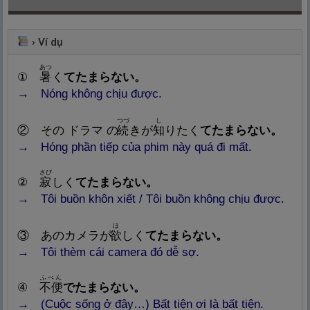
›
Ví dụ
あつ
①
暑
く
てたまらない。
→ Nóng không chịu được.
つづ
し
② その ドラマ の
続
きが
知
りたく
てたまらない。
→ Hóng phần tiếp của phim này quá đi mất.
さび
②
寂
しく
てたまらない。
→ Tôi buồn khôn xiết / Tôi buồn không chịu được.
ほ
③ あのカメラが
欲
しく
てたまらない。
→ Tôi thèm cái camera đó dễ sợ.
ふべん
④
不
便
でたまらない。
→ (Cuộc sống ở đây…) Bất tiện ơi là bất tiện.