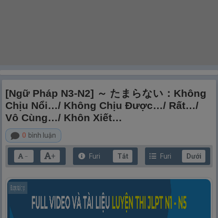
[Ngữ Pháp N3-N2] ～ たまらない：Không
Chịu Nổi…/ Không Chịu Được…/ Rất…/
Vô Cùng…/ Khôn Xiết…
0
bình luận
+
Furi
Tắt
Furi
Dưới
－