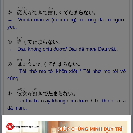
こいびと
うれ
⑤
恋
人
ができて
嬉
しく
てたまらない。
→ Vui dã man vì (cuối cùng) tôi cũng dã có người
yêu.
いた
⑥
痛
く
てたまらない。
→ Đau không chịu được/ Đau dã man/ Đau vãi..
はは
あ
⑦
母
に
会
いたく
てたまらない。
→ Tôi nhớ mẹ tôi khôn xiết / Tôi nhớ mẹ tôi vô
cùng.
かのじょ
す
⑧
彼
女
が
好
き
でたまらない。
→ Tôi thích cô ấy không chịu được / Tôi thích cô ta
dã man…
だいがく
ごうかく
⑨
大
学
に
合
格
して、うれしく
てたまらない。
→ Tôi vui mừng khôn xiết vì đã thi đậu đại học.