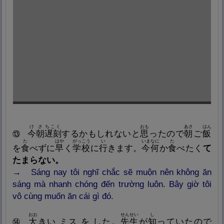
けさ
ちこく
おも
あさ
はん
今
朝
遅
刻
するかもしれないと
思
ったので
朝
ご
飯
⑬
た
はや
がっこう
い
いま
なに
た
を
食
べずに
早
く
学
校
に
行
きます。
今
何
か
食
べたく
て
たまらない。
→ Sáng nay tôi nghĩ chắc sẽ muộn nên không ăn
sáng mà nhanh chóng đến trường luôn. Bây giờ tôi
vô cùng muốn ăn cái gì đó.
おお
せんせい
し
大
きい ミス を した。
先
生
が
知
っていたので
⑭