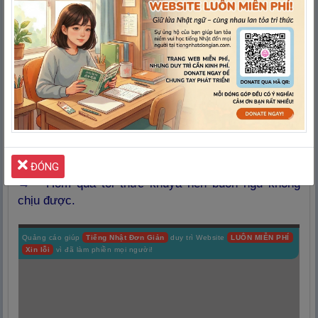
⑩
彼
は
知
りたく
てたまらない
気
持
ちが
消
えない。
→ Anh ta vẫn không thôi muốn biết về điều đó.
おおさか
す
ともだち
あ
大
阪
に
住
んでいる
友
達
に
会
いたく
てたまらな
⑪
い。
→ Tôi muốn gặp người bạn sống ở Osaka không
chịu được.
きのう
てつや
ねむ
昨
日
徹
夜
なので、
眠
く
てたまらない。
ĐÓNG
⑫
→ Hôm qua tôi thức khuya nên buồn ngủ không
chịu được.
Quảng cáo giúp
Tiếng Nhật Đơn Giản
duy trì Website
LUÔN MIỄN PHÍ
Xin lỗi
vì đã làm phiền mọi người!