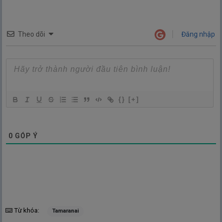
Theo dõi
Đăng nhập
{}
[+]
0
GÓP Ý
Từ khóa:
Tamaranai