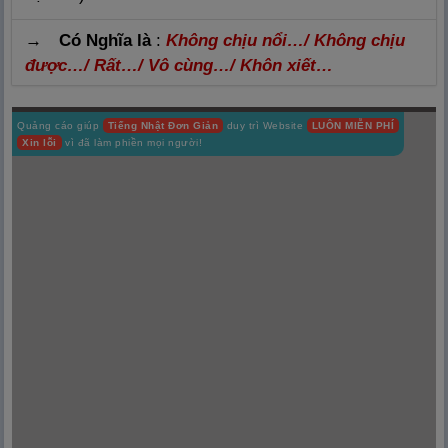
→ Có Nghĩa là
:
Không chịu nổi…/ Không chịu
được…/ Rất…/ Vô cùng…/ Khôn xiết…
Quảng cáo giúp
Tiếng Nhật Đơn Giản
duy trì Website
LUÔN MIỄN PHÍ
Xin lỗi
vì đã làm phiền mọi người!