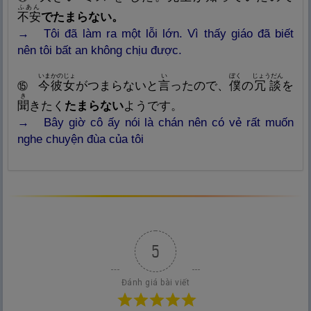
ふあん
不
安
でたまらない。
→ Tôi đã làm ra một lỗi lớn. Vì thấy giáo đã biết
nên tôi bất an không chịu được.
いま
かのじょ
い
ぼく
じょうだん
今
彼
女
がつまらないと
言
ったので、
僕
の
冗
談
を
⑮
き
聞
きたく
たまらない
ようです。
→ Bây giờ cô ấy nói là chán nên có vẻ rất muốn
nghe chuyện đùa của tôi
5
Đánh giá bài viết