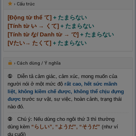
›
Cấu trúc
[Động từ thể て]
+ たまらない
[Tính từ
い
→ くて]
+ たまらない
[Tính từ
な
/ Danh từ → で]
+ たまらない
[Vたい→ たくて]
+ たまらない
›
Cách dùng / Ý nghĩa
①
Diễn tả cảm giác, cảm xúc, mong muốn của
người nói ở một mức độ
rất cao, hết sức mãnh
liệt, không kiềm chế được, không thể chịu đựng
được
trước sự vật, sự việc, hoàn cảnh, trạng thái
nào đó.
②
Chú ý: Nếu dùng cho ngôi thứ 3 thì thường
dùng kèm
“らしい”, “ようだ”, “そうだ”
(như ví
dụ cuối)