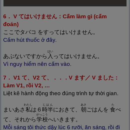
6． V てはいけません：Cấm làm gì (cấm
đoán)
ここでタバコ をすってはいけません。
Cấm hút thuốc ở đây.
はい
あぶないですから
入
ってはいけません。
Vì nguy hiểm nên cấm vào.
7． V1 て、V2 て、．．．V ます／ V ました：
Làm V1, rồi V2, …
Liệt kê hành động theo đúng trình tự thời gian.
わたし
じはん
あさ
た
まいあさ
私
は６
時
半
におきて、
朝
ごはんを
食
べ
がっこう
て、それから
学
校
へいきます。
Mỗi sáng tôi thức dậy lúc 6 rưỡi, ăn sáng, rồi đi