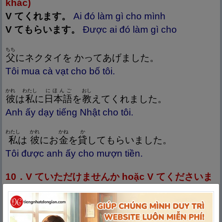
khác)
V てくれます。
Ai đó làm gì cho mình
V てもらいます。
Được ai đó làm gì cho
ちち
父
にネクタイを かってあげました。
Tôi mua cà vạt cho bố tôi.
かれ
わたし
にほんご
おし
彼
は
私
に
日
本
語
を
教
えてくれました。
Anh ấy dạy tiếng Nhật cho tôi.
わたし
かれ
かね
か
私
は
彼
にお
金
を
貸
してもらいました。
Tôi được anh ấy cho mượn tiền.
10．V ていただけませんか hoặc V てくださいま
せんか：Làm ơn …
かんじ
よ
かた
おし
すみません、この
漢
字
の
読
み
方
を
教
えてください
ませんか。