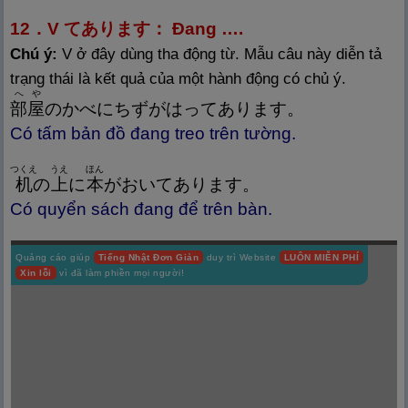
12．V てあります： Đang ….
Chú ý:
V ở đây dùng tha động từ. Mẫu câu này diễn tả
trạng thái là kết quả của một hành động có chủ ý.
へや
部
屋
のかべにちずがはってあります。
Có tấm bản đồ đang treo trên tường.
つくえ
うえ
ほん
机
の
上
に
本
がおいてあります。
Có quyển sách đang để trên bàn.
Quảng cáo giúp
Tiếng Nhật Đơn Giản
duy trì Website
LUÔN MIỄN PHÍ
Xin lỗi
vì đã làm phiền mọi người!