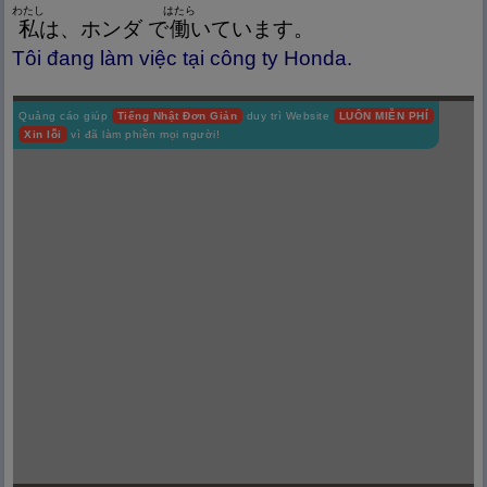
わたし
はたら
私
は、ホンダ で
働
いています。
Tôi đang làm việc tại công ty Honda.
Quảng cáo giúp
Tiếng Nhật Đơn Giản
duy trì Website
LUÔN MIỄN PHÍ
Xin lỗi
vì đã làm phiền mọi người!