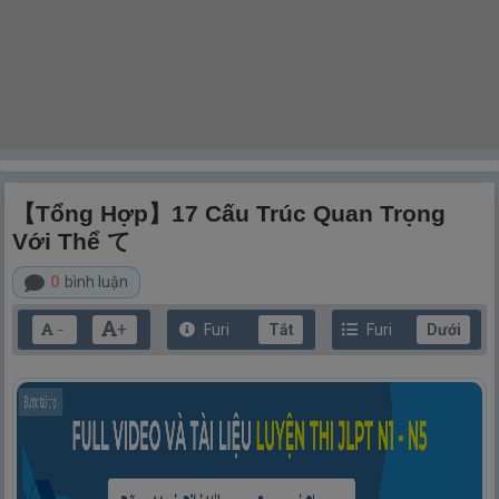
【Tổng Hợp】17 Cấu Trúc Quan Trọng
Với Thể て
0
bình luận
+
Furi
Tắt
Furi
Dưới
－