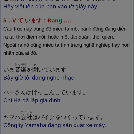
Hãy viết tên của bạn vào tờ giấy này.
5．V て います：Đang ….
Cấu trúc này dùng để miêu tả một hành động đang diễn
ra tại thời điểm nói, hoặc một tập quán, thói quen.
Ngoài ra nó cũng miêu tả tình trạng nghề nghiệp hay hôn
nhân của ai đó.
おんがく
き
いま
音
楽
を
聞
いています。
Bây giờ tôi đang nghe nhạc.
ハーさんはけっこんしています。
Chị Hà đã lập gia đình.
かいしゃ
ヤマハ
会
社
はバイクをつくっています。
Công ty Yamaha đang sản xuất xe máy.