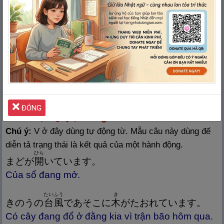
Xin lỗi, làm ơn hãy chỉ cho tôi cách đọc chữ Hán
này.
にほんご
か
日
本
語
で レポート を
書
いたんですが、チェック
していただけませんか。
Em đã viết báo cáo bằng tiếng Nhật, làm ơn kiểm
tra lại giùm.
ĐÓNG
11．V ています。Đang ….
Chú ý:
V ở đây dùng tự động từ. Mẫu câu này dùng để
diễn tả trạng thái là kết quả của một hành động.
ひら
まどが
開
いています。
Của sổ đang mở.
たいふう
き
きのうの
台
風
であそこに
木
がたおれています。
Có cây đang đổ ở đằng kia vì trận bão hôm qua.