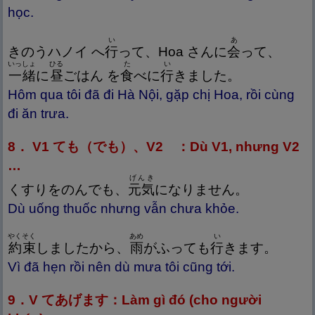
học.
い
あ
きのうハノイ へ
行
って、Hoa さんに
会
って、
いっしょ
ひる
た
い
一
緒
に
昼
ごはん を
食
べに
行
きました。
Hôm qua tôi đã đi Hà Nội, gặp chị Hoa, rồi cùng
đi ăn trưa.
8． V1 ても（でも）、V2 ：Dù V1, nhưng V2
…
げんき
くすりをのんでも、
元
気
になりません。
Dù uống thuốc nhưng vẫn chưa khỏe.
やくそく
あめ
い
約
束
しましたから、
雨
がふっても
行
きます。
Vì đã hẹn rồi nên dù mưa tôi cũng tới.
9．V てあげます：Làm gì đó (cho người