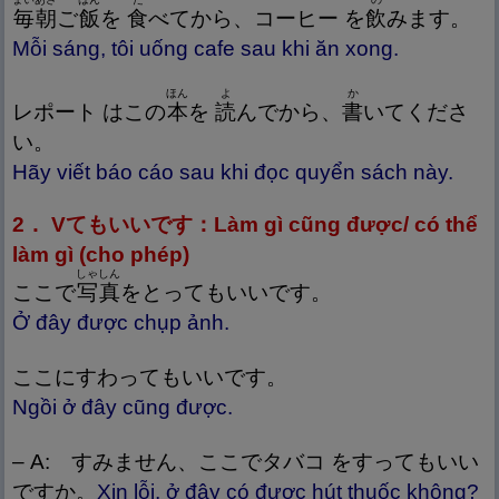
毎
朝
ご
飯
を
食
べてから、コーヒー を
飲
みます。
Mỗi sáng, tôi uống cafe sau khi ăn xong.
ほん
よ
か
レポート はこの
本
を
読
んでから、
書
いてくださ
い。
Hãy viết báo cáo sau khi đọc quyển sách này.
2． Vてもいいです：Làm gì cũng được/ có thể
làm gì (cho phép)
しゃしん
ここで
写
真
をとってもいいです。
Ở đây được chụp ảnh.
ここにすわってもいいです。
Ngồi ở đây cũng được.
– A: すみません、ここでタバコ をすってもいい
ですか。
Xin lỗi, ở đây có được hút thuốc không?