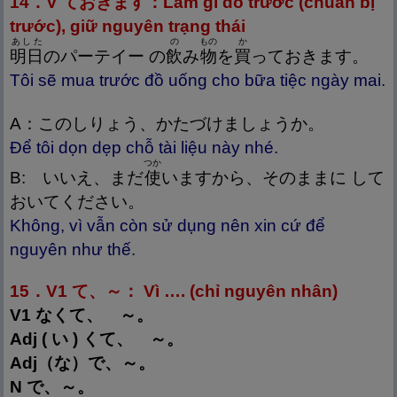
14．V ておきます：Làm gì đó trước (chuẩn bị
trước), giữ nguyên trạng thái
あした
の
もの
か
明
日
のパーテイー の
飲
み
物
を
買
っておきます。
Tôi sẽ mua trước đồ uống cho bữa tiệc ngày mai.
A：このしりょう、かたづけましょうか。
Để tôi dọn dẹp chỗ tài liệu này nhé.
つか
B: いいえ、まだ
使
いますから、そのままに して
おいてください。
Không, vì vẫn còn sử dụng nên xin cứ để
nguyên như thế.
15．V1 て、～： Vì …. (chỉ nguyên nhân)
V1 なくて、 ～。
Adj ( い ) くて、 ～。
Adj（な）で、～。
N で、～。