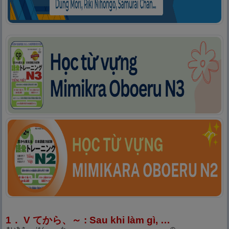
1． V てから、～ : Sau khi làm gì, …
まいあさ
はん
た
の