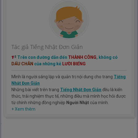
Tác giả Tiếng Nhật Đơn Giản
Trên con đường dẫn đến
THÀNH CÔNG
, không có
DẤU CHÂN
của những kẻ
LƯỜI BIẾNG
Mình là người sáng lập và quản trị nội dung cho trang
Tiếng
Nhật Đơn Giản
Những bài viết trên trang
Tiếng Nhật Đơn Giản
đều là kiến
thức, trải nghiệm thực tế, những điều mà mình học hỏi được
từ chính những đồng nghiệp
Người Nhật
của mình.
Hy vọng rằng kinh nghiệm mà mình có được sẽ giúp các bạn
+ Xem thêm
hiểu thêm về tiếng nhật, cũng như văn hóa, con người nhật
bản.
TIẾNG NHẬT ĐƠN GIẢN !