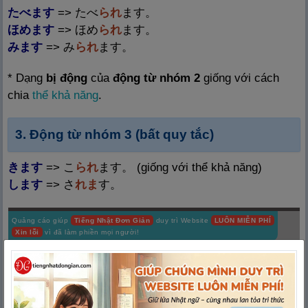
たべます
=> たべ
られ
ます。
ほめます
=> ほめ
られ
ます。
みます
=> み
られ
ます。
* Dạng
bị động
của
động từ nhóm
2
giống với cách
chia
thể khả năng
.
3. Động từ nhóm 3 (bất quy tắc)
きます
=> こ
られ
ます。 (giống với thể khả năng)
します
=> さ
れま
す。
Quảng cáo giúp
Tiếng Nhật Đơn Giản
duy trì Website
LUÔN MIỄN PHÍ
Xin lỗi
vì đã làm phiền mọi người!