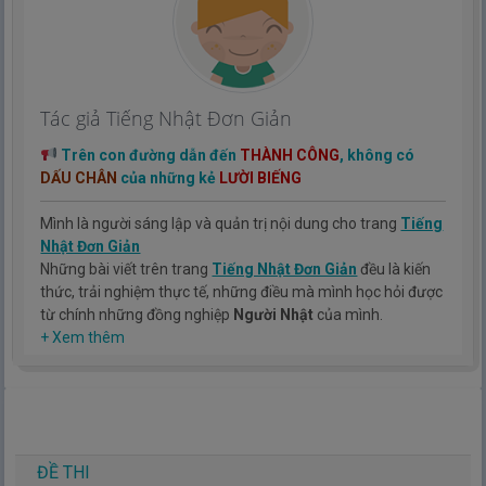
Tác giả Tiếng Nhật Đơn Giản
Trên con đường dẫn đến
THÀNH CÔNG
, không có
DẤU CHÂN
của những kẻ
LƯỜI BIẾNG
Mình là người sáng lập và quản trị nội dung cho trang
Tiếng
Nhật Đơn Giản
Những bài viết trên trang
Tiếng Nhật Đơn Giản
đều là kiến
thức, trải nghiệm thực tế, những điều mà mình học hỏi được
từ chính những đồng nghiệp
Người Nhật
của mình.
Hy vọng rằng kinh nghiệm mà mình có được sẽ giúp các bạn
+ Xem thêm
hiểu thêm về tiếng nhật, cũng như văn hóa, con người nhật
bản.
TIẾNG NHẬT ĐƠN GIẢN !
ĐỀ THI