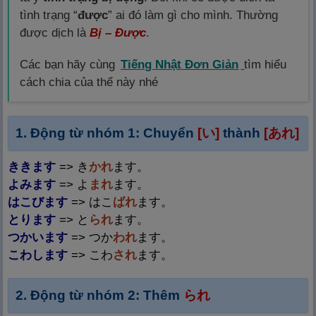
tình trạng “
được
” ai đó làm gì cho mình. Thường
được dịch là
Bị – Được
.
Các bạn hãy cùng
Tiếng Nhật Đơn Giản
tìm hiểu
cách chia của thể này nhé
1. Động từ nhóm 1: Chuyển
[い]
thành
[あれ]
ききます
=> き
かれ
ます。
よみます
=> よ
まれ
ます。
はこびます
=> はこ
ばれ
ます。
とります
=> と
られ
ます。
つかいます
=> つか
われ
ます。
こわします
=> こわ
され
ます。
2. Động từ nhóm 2: Thêm
られ