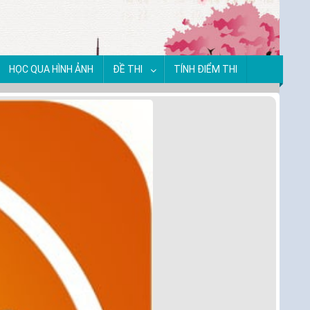
HỌC QUA HÌNH ẢNH
ĐỀ THI
TÍNH ĐIỂM THI