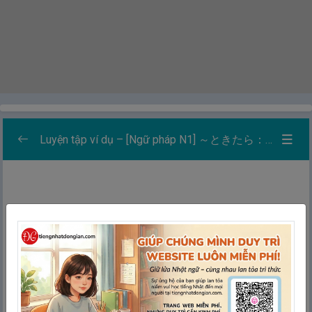
Luyện tập ví dụ – [Ngữ pháp N1] ～ときたら：…Ấy hả? – Cái…thì…
Danh sách các bài luyện tập
0/5
Học
Thẻ ghi nhớ
Ghép thẻ
Chính tả