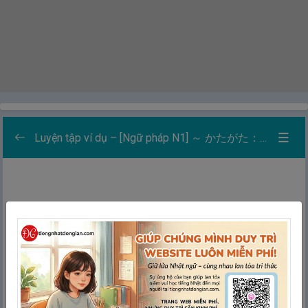
Luyện tập ví dụ – [Ngữ pháp N1] ～ かたがた：Nhân tiện – Sẵn tiện xem như – Cũng như là để – Một là…hai là để…
Danh sách các bài luyện tập
0/5
Học
Thẻ ghi nhớ
Ghép thẻ
Chính tả