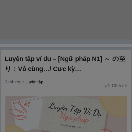
Luyện tập ví dụ – [Ngữ pháp N1] ～ の至
り：Vô cùng…/ Cực kỳ…
Danh mục:
Luyện tập
Chia sẻ