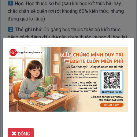
Học
: Học thuộc sơ bộ (sau khi học kết thúc bài này,
chắc chắn sẽ quên rơi rớt khoảng 60% kiến thức, nhưng
đừng quá lo lắng)
Thẻ ghi nhớ
: Cố gắng học thuộc toàn bộ kiến thức
bằng cách đánh dấu thẻ nào chưa thuộc và học đi học lại
những thẻ này cho đến khi nhớ được rồi mới thôi (sau khi
kết thúc bài này, nhớ kĩ khoảng 80-90% kiến thức)
Ghép thẻ
: Ghi nhớ thêm bằng cách vừa học vừa chơi
Chính tả
: Luyện cách viết bằng cách điền chữ thích
hợp vào ô trống (có thể bỏ qua)
Kiểm tra
: Hoàn thành các câu hỏi để kiểm tra xem bạn
đã thuộc toàn bộ kiến thức chưa. Nếu cảm giác chưa tự
tin thì quay lại bước 2 “Thẻ ghi nhớ” để học lại cho đến
khi thuộc thì thôi
Ôn tập lại kiến thức
: Sau khi đã thuộc bài, các bạn
ĐÓNG
hãy lên lịch ôn lại kiến thức thường xuyên theo các mốc