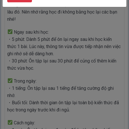
thời gian sau, đảm bảo các bạn sẽ nhớ kiến thức rất rất
lâu đó. Nên nhớ rằng học đi không bằng học lại các bạn
nhé!
Ngay sau khi học:
・5 phút: Dành 5 phút để ôn lại ngay sau khi học kiến
thức 1 bài. Lúc này, thông tin vừa được tiếp nhận nên việc
ghi nhớ sẽ dễ dàng hơn.
・30 phút: Ôn tập lại sau 30 phút để củng cố thêm kiến
thức vừa học.
Trong ngày:
・1 tiếng: Ôn tập lại sau 1 tiếng để tăng cường độ ghi
nhớ.
・Buổi tối: Dành thời gian ôn tập lại toàn bộ kiến thức đã
học trong ngày trước khi đi ngủ.
Cách ngày: