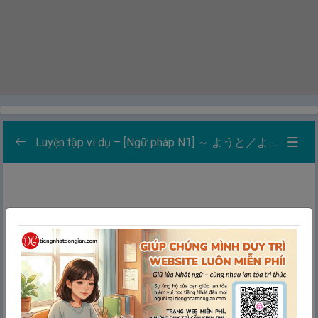
Luyện tập ví dụ – [Ngữ pháp N1] ～ ようと／ようが：Dù/ Cho dù/ Cho dù đi nữa … Thì cũng không liên quan/ không ảnh hưởng gì
Danh sách các bài luyện tập
0/5
Học
Thẻ ghi nhớ
Ghép thẻ
Chính tả