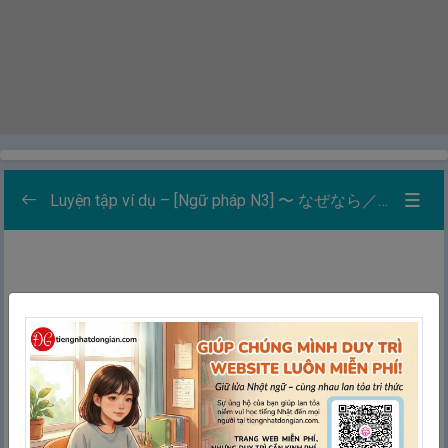
Luyện tập ví dụ – [Ngữ pháp N3] 〜 なぜなら／なぜかというと／どうしてかというと : Lý do là vì…/ Nguyên nhân là vì…/ Bởi vì…
Danh sách các bài luyện tập
0/5
Học
Thẻ ghi nhớ
Ghép thẻ
Chính tả