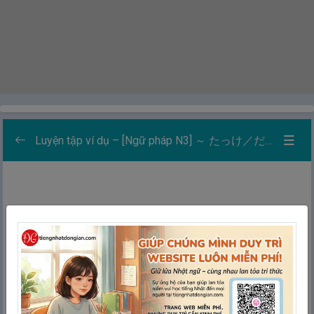
Luyện tập ví dụ – [Ngữ pháp N3] ～ たっけ／だっけ：Hình như là…nhỉ? – Có phải…đúng không nhỉ?
Danh sách các bài luyện tập
0/5
Học
Thẻ ghi nhớ
Ghép thẻ
Chính tả