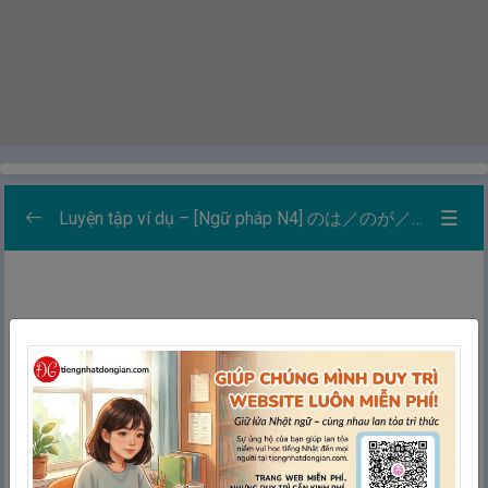
Luyện tập ví dụ – [Ngữ pháp N4] のは／のが／のを：Danh từ hóa động từ
Danh sách các bài luyện tập
0/5
Học
Thẻ ghi nhớ
Ghép thẻ
Chính tả