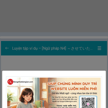
Luyện tập ví dụ – [Ngữ pháp N4] ～させていただけませんか：Cho phép tôi…có được không？
Danh sách các bài luyện tập
0/5
Học
Thẻ ghi nhớ
Ghép thẻ
Chính tả