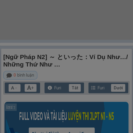
[Ngữ Pháp N2] ～ といった：Ví Dụ Như…/
Những Thứ Như …
0
bình luận
+
Furi
Tắt
Furi
Dưới
－