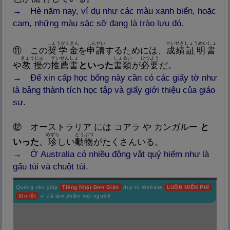
→ Hè năm nay, ví dụ như các màu xanh biển, hoặc
cam, những màu sặc sỡ đang là trào lưu đó.
しょうがくきん
しんせい
せいせきしょうめいしょ
⑪ この
奨
学
金
を
申
請
するためには、
成
績
証
明
書
きょうじゅ
すいせんしょ
しょるい
ひつよう
や
教
授
の
推
薦
書
といった
書
類
が
必
要
だ。
→ Để xin cấp học bổng này cần có các giấy tờ như
là bảng thành tích học tập và giấy giới thiệu của giáo
sư.
⑫ オーストラリア には コアラ や カンガルー
と
めずら
どうぶつ
いった
、
珍
しい
動
物
がたくさんいる。
→ Ở Australia có nhiều động vật quý hiếm như là
gấu túi và chuột túi.
Quảng cáo giúp
Tiếng Nhật Đơn Giản
duy trì Website
LUÔN MIỄN PHÍ
Xin lỗi
vì đã làm phiền mọi người!