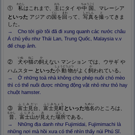
わたし
おも
ちゅうごく
①
私
はこれまで、
主
にタイ や
中
国
、マレーシア
くに
まわ
しゃしん
と
といった
アジア の
国
を
回
って、
写
真
を
撮
ってきま
した。
→ Cho tới giờ tôi đã đi xung quanh các nước châu
Á chủ yếu như Thái Lan, Trung Quốc, Malaysia v.v
để chụp ảnh.
いぬ
ねこ
か
②
犬
や
猫
の
飼
えない マンション では、ウサギ や
しょうどうぶつ
か
ハムスター
といった
小
動
物
がよく
飼
われている。
→ Ở những toà nhà không cho phép nuôi chó mèo
thì có thể nuôi được những động vật nhỏ như thỏ hay
chuột hamster.
ふじみだい
ふじみちょう
ちめい
③
富
士
見
台
、
富
士
見
町
といった
地
名
のところは、
むかし
ふじさん
み
ばしょ
昔
、
富
士
山
が
見
えた
場
所
である。
→ Những địa danh như Fujimidai, Fujimimachi là
những nơi mà hồi xưa có thể nhìn thấy núi Phú Sĩ.