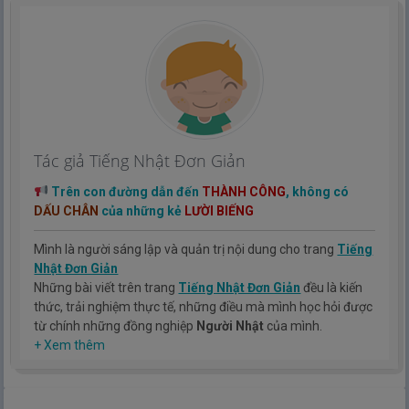
Tác giả Tiếng Nhật Đơn Giản
Trên con đường dẫn đến
THÀNH CÔNG
, không có
DẤU CHÂN
của những kẻ
LƯỜI BIẾNG
Mình là người sáng lập và quản trị nội dung cho trang
Tiếng
Nhật Đơn Giản
Những bài viết trên trang
Tiếng Nhật Đơn Giản
đều là kiến
thức, trải nghiệm thực tế, những điều mà mình học hỏi được
từ chính những đồng nghiệp
Người Nhật
của mình.
Hy vọng rằng kinh nghiệm mà mình có được sẽ giúp các bạn
+ Xem thêm
hiểu thêm về tiếng nhật, cũng như văn hóa, con người nhật
bản.
TIẾNG NHẬT ĐƠN GIẢN !