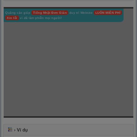
Quảng cáo giúp
Tiếng Nhật Đơn Giản
duy trì Website
LUÔN MIỄN PHÍ
Xin lỗi
vì đã làm phiền mọi người!
›
Ví dụ