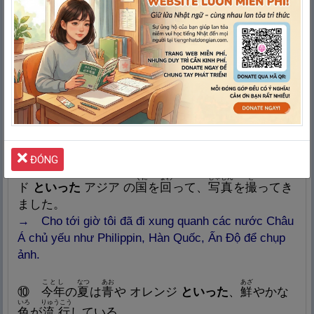
外
国
人
が
増
えてきた。
→ Người nước ngoài thích đồ ăn Nhật Bản như
món Sushi, mỳ Udon thì đã tăng lên.
⑧ バスケットボール、サッカー
といった
スポー
だいがくせい
にんき
ツ は
大
学
生
に
人
気
がある。
→ Sinh viên ưa chuộng các môn thể thao như là
Bóng đá, Bóng chuyền.
わたし
おも
かんこく
ĐÓNG
⑨
私
はこれまで、
主
にフィリピン や
韓
国
、イン
くに
まわ
しゃしん
と
ド
といった
アジア の
国
を
回
って、
写
真
を
撮
ってき
ました。
→ Cho tới giờ tôi đã đi xung quanh các nước Châu
Á chủ yếu như Philippin, Hàn Quốc, Ấn Độ để chụp
ảnh.
ことし
なつ
あお
あざ
⑩
今
年
の
夏
は
青
や オレンジ
といった
、
鮮
やかな
いろ
りゅうこう
色
が
流
行
している。