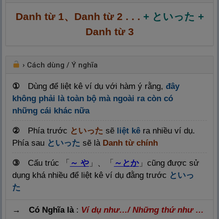
Danh từ 1、Danh từ 2 . . .
+ といった +
Danh từ 3
›
Cách dùng / Ý nghĩa
①
Dùng để liệt kê ví dụ với hàm ý rằng,
đây
không phải là toàn bộ mà ngoài ra còn có
những cái khác nữ
a
②
Phía trước
といった
sẽ
liệt kê
ra nhiều ví dụ.
Phía sau
といった
sẽ là
Danh từ chính
③
Cấu trúc 「
～ や
」、「
～とか
」cũng được sử
dụng khá nhiều để liệt kê ví dụ đằng trước
といっ
た
→ Có Nghĩa là
:
Ví dụ như…/ Những thứ như …