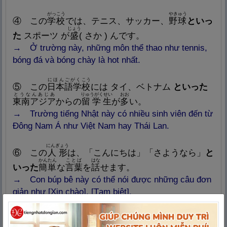
がっこう
やきゅう
④ この
学
校
では、テニス、サッカー、
野
球
といっ
じょう
た
スポーツ が
盛
( さか ) んです。
→ Ở trường này, những môn thể thao như tennis,
bóng đá và bóng chày là hot nhất.
にほんごがく
こう
⑤ この
日
本
語
学
校
には タイ、ベトナム
といった
とうなんあじあ
りゅうがくせい
おお
東
南
アジア
からの
留
学
生
が
多
い。
→ Trường tiếng Nhật này có nhiều sinh viên đến từ
Đông Nam Á như Việt Nam hay Thái Lan.
にんぎょう
⑥ この
人
形
は、「こんにちは」「さようなら」
と
かんたん
ことば
はな
いった
簡
単
な
言
葉
を
話
せます。
→ Con búp bê này có thể nói được những câu đơn
giản như [Xin chào], [Tạm biệt].
すし
にほん
た
もの
この
⑦ うどんや
寿
司
といった
日
本
の
食
べ
物
を
好
む
がいこくじん
ふ