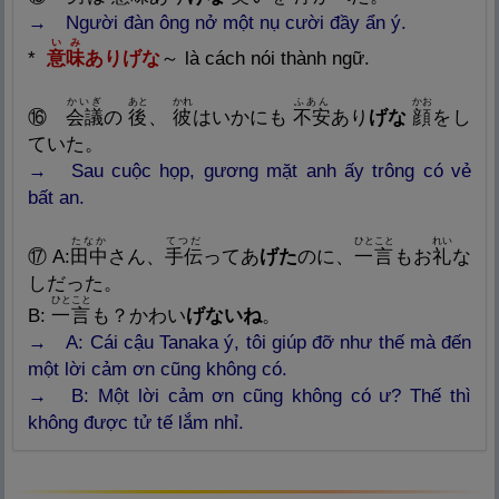
→ Người đàn ông nở một nụ cười đầy ẩn ý.
いみ
*
意
味
ありげな
～
là cách nói thành ngữ.
かいぎ
あと
かれ
ふあん
かお
⑯
会
議
の
後
、
彼
は
いかにも
不
安
あり
げな
顔
をし
ていた。
→ Sau cuộc họp, gương mặt anh ấy trông có vẻ
bất an.
たなか
てつだ
ひとこと
れい
⑰ A:
田
中
さん、
手
伝
ってあ
げた
のに、
一
言
もお
礼
な
しだった。
ひとこと
B:
一
言
も？かわい
げないね
。
→ A: Cái cậu Tanaka ý, tôi giúp đỡ như thế mà đến
một lời cảm ơn cũng không có.
→ B: Một lời cảm ơn cũng không có ư? Thế thì
không được tử tế lắm nhỉ.