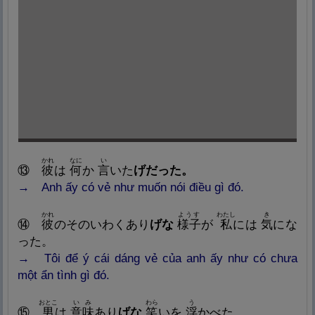
かれ
なに
い
⑬
彼
は
何
か
言
いた
げだった
。
→ Anh ấy có vẻ như muốn nói điều gì đó.
かれ
ようす
わたし
き
⑭
彼
のそのいわく
あり
げな
様
子
が
私
には
気
にな
った。
→ Tôi để ý cái dáng vẻ của anh ấy như có chưa
một ẩn tình gì đó.
おとこ
いみ
わら
う
⑮
男
は
意
味
あり
げな
笑
いを
浮
かべた。