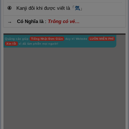
④
Kanji đôi khi được viết là
「
気
」
→ Có Nghĩa là
:
Trông có vẻ…
Quảng cáo giúp
Tiếng Nhật Đơn Giản
duy trì Website
LUÔN MIỄN PHÍ
Xin lỗi
vì đã làm phiền mọi người!