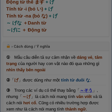
Động từ thể
ます
+ げ
Tính từ -i (bỏ い)
+ げ
Tính từ -na (bỏ な)
+ げ
～ げな
＋Danh từ
～げに
＋ Động từ
›
Cách dùng / Ý nghĩa
①
Mẫu câu diễn tả sự cảm nhận về
dáng vẻ,
tâm
trạng
của người hay con vật nào đó qua những gì
nhìn thấy bên ngoài
②
「
げ
」được dùng như một
tính từ đuôi な.
③
Trong các ví dụ có thể thay bằng
「
～そう
」
,
nhưng
「
～げ
」
là cách nói mang tính
văn viết
và là
cách nói
hơi cổ.
Cũng có nhiều trường hợp được
xem như là cách nói mang tính
thành ngữ.