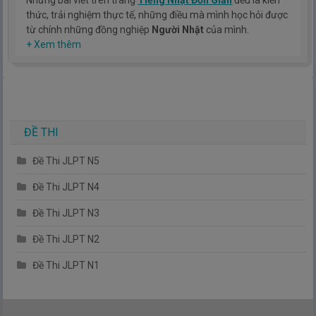
Những bài viết trên trang
Tiếng Nhật Đơn Giản
đều là kiến
thức, trải nghiệm thực tế, những điều mà mình học hỏi được
từ chính những đồng nghiệp
Người Nhật
của mình.
Hy vọng rằng kinh nghiệm mà mình có được sẽ giúp các bạn
+ Xem thêm
hiểu thêm về tiếng nhật, cũng như văn hóa, con người nhật
bản.
TIẾNG NHẬT ĐƠN GIẢN !
ĐỀ THI
Đề Thi JLPT N5
Đề Thi JLPT N4
Đề Thi JLPT N3
Đề Thi JLPT N2
Đề Thi JLPT N1