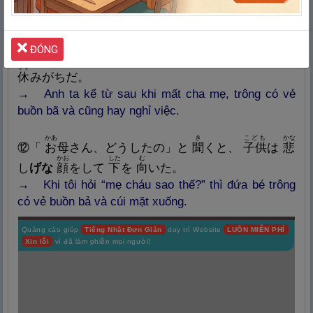
→ Có một âm hưởng đau buồn trong giọng nói “vậy
à” á.
かれ
りょうしん
な
かな
しごと
ĐÓNG
⑪
彼
は
両
親
を
亡
くしてから、
悲
し
げで
仕
事
も
やす
休
みがちだ。
→ Anh ta kể từ sau khi mất cha mẹ, trông có vẻ
buồn bã và cũng hay nghỉ việc.
かあ
き
こども
かな
⑫「
お
母
さん、どうしたの」と
聞
くと、
子
供
は
悲
かお
した
む
し
げな
顔
をして
下
を
向
いた。
→ Khi tôi hỏi “mẹ cháu sao thế?” thì đứa bé trông
có vẻ buồn bả và cúi mặt xuống.
Quảng cáo giúp
Tiếng Nhật Đơn Giản
duy trì Website
LUÔN MIỄN PHÍ
Xin lỗi
vì đã làm phiền mọi người!