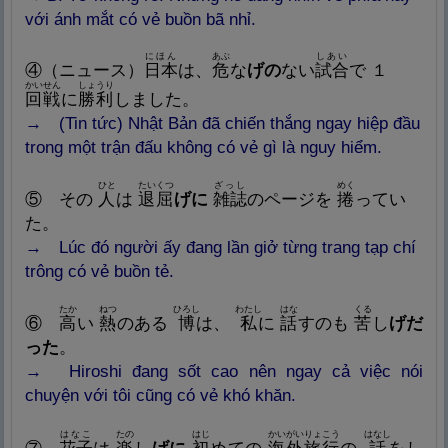
với ánh mắt có vẻ buồn bã nhỉ.
にほん
あぶ
しあい
④（ニュース）
日
本
は、
危
な
げの
ない
試
合
で １
かいせん
しょうり
回
戦
に
勝
利
しました。
→ (Tin tức) Nhật Bản đã chiến thắng ngay hiệp đầu
trong một trận đấu không có vẻ gì là nguy hiểm.
ひと
たいくつ
ざっし
めく
⑤
その
人
は
退
屈
げに
雑
誌
のページを
捲
ってい
た。
→ Lúc đó người ấy đang lần giở từng trang tạp chí
trông có vẻ buồn tẻ.
たか
ねつ
ひろし
わたし
はな
くる
⑥
高
い
熱
のある
博
は、
私
に
話
すのも
苦
し
げだ
った
。
→ Hiroshi đang sốt cao nên ngay cả việc nói
chuyện với tôi cũng có vẻ khó khăn.
はなこ
たの
はじ
かいがいりょこう
はなし