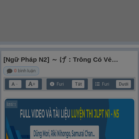
[Ngữ Pháp N2] ～ げ：Trông Có Vẻ…
0
bình luận
+
Furi
Tắt
Furi
Dưới
－