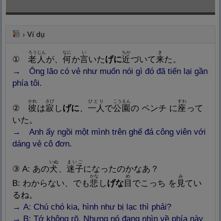
›
Ví dụ
ろうじん
なに
い
ちか
き
①
老
人
が、
何
か
言
いた
げに
近
づいて
来
た。
→ Ông lão có vẻ như muốn nói gì đó đã tiến lại gần
phía tôi.
かれ
さび
ひとり
こうえん
すわ
②
彼
は
寂
し
げに
、
一
人
で
公
園
の ペンチ に
座
って
いた。
→ Anh ấy ngồi một mình trên ghế đá công viên với
dáng vẻ cô đơn.
いぬ
まいご
③ A: あの
犬
、
迷
子
になったのかなあ？
かな
め
み
B: わからない、でも
悲
し
げな
目
でこっち を
見
てい
るね。
→ A: Chú chó kia, hình như bị lạc thì phải?
→ B: Tớ không rõ. Nhưng nó đang nhìn về phía này