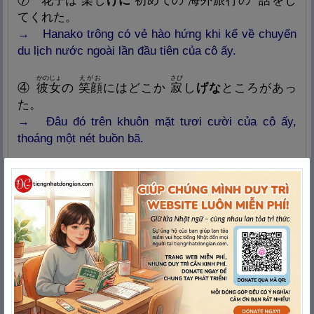
⑦
花
子
は
楽
し
げに
初
めての
海
外
旅
行
の
話
をし
てくれた。
→ Hanako trông có vẻ hào hứng khi kể về chuyến
du lịch nước ngoài lần đầu tiên của cô ấy.
かのじょ
えがお
さび
④
彼
女
の
笑
顔
にはどこか
寂
し
げな
ところがあっ
た。
→ Đâu đó trên khuôn mặt tươi cười của cô ấy,
thoáng một nét buồn bã.
ひと
さび
め
⑧
あの
人
は
寂
し
げな
目
をしている
。
→ Ánh mắt người đó có vẻ cô đơn.
ふたり
はな
⑨
二
人
は
親
し
げに
話
している。
→ Hai người đó nói chuyện trông có vẻ thân thiết.
こえ
かな
ひび
⑩「そうですか」というその
声
には
悲
し
げな
響
き
があった。