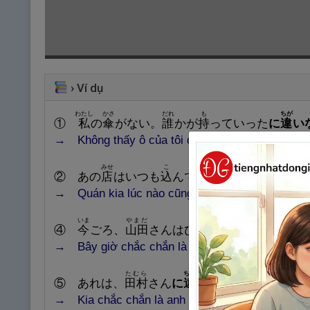
›
Ví dụ
わたし
かさ
だれ
も
ちが
①
私
の
傘
がない。
誰
かが
持
っていった
に
違
い
→ Không thấy ô của tôi đâu. Chắc chắn là ai đó 
みせ
こ
やす
ちが
② あの
店
はいつも
込
んでいるから、
安
い
に
違
→ Quán kia lúc nào cũng đông nên nhất định là r
いま
やまだ
④
今
ごろ、
山
田
さんはひま
にちがいありませ
→ Bây giờ chắc chắn là Yamada đang rảnh.
たむら
ちが
⑤ あれは、
田
村
さん
に
違
いない。
→ Kia chắc chắn là anh Tamura.