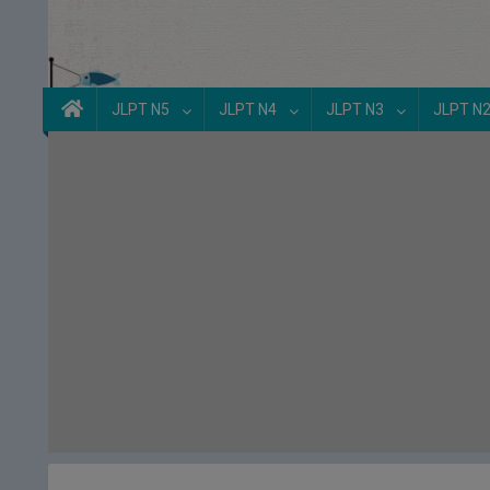
JLPT N5
JLPT N4
JLPT N3
JLPT N