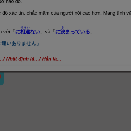
sở nào đó.
c độ xác tin, chắc mẩm của người nói cao hơn. Mang tính v
そうい
き
n với
「
に
相
違
ない
」
và
「
に
決
まっている
」
に
違
いありません」
…/ Nhất định là…/ Hẳn là…