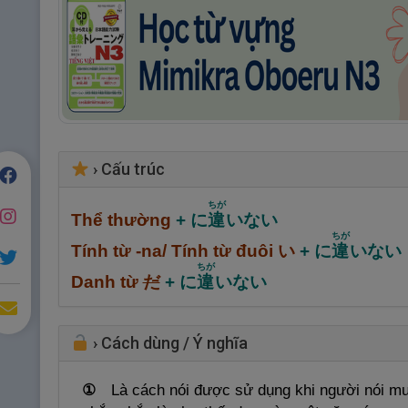
›
Cấu trúc
ちが
Thể thường
+ に
違
いない
ちが
Tính từ -na/ Tính từ đuôi い
+ に
違
いない
ちが
Danh từ
だ
+ に
違
いない
›
Cách dùng / Ý nghĩa
①
Là cách nói được sử dụng khi người nói mu