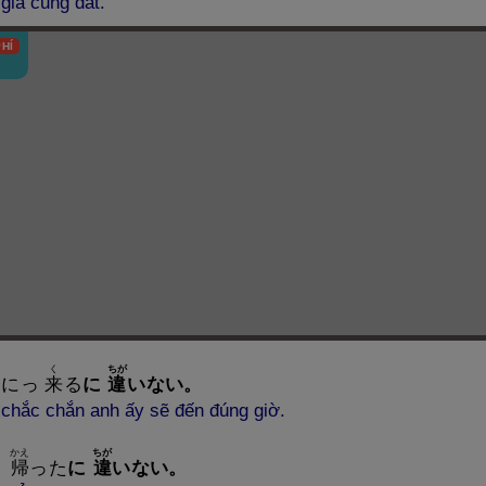
giá cũng đắt.
HÍ
く
ちが
りにっ
来
る
に
違
いない
。
hắc chắn anh ấy sẽ đến đúng giờ.
かえ
ちが
う
帰
った
に
違
いない
。