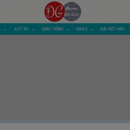
2
JLPT N1
GIÁO TRÌNH
KANJI
BÀI VIẾT HAY