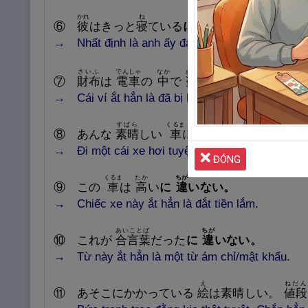
かれ
ね
ちが
⑥
彼
はきっと
寝
ている
に
違
いない。
→ Nhất định là anh ấy đang ngủ.
さいふ
でんしゃ
なか
ぬす
ちが
⑦
財
布
は
電
車
の
中
で
盗
まれた
に
違
いない
→ Cái ví ắt hẳn là đã bị lấy cắp ở trên xe điện.
すばら
くるま
の
⑧
あんな
素
晴
しい
車
に
乗
っているのだから
→ Đi một cái xe hơi tuyệt vời như thế, chắc hẳ
ĐÓNG
くるま
たか
ちが
⑨
この
車
は
高
い
に
違
いない
。
→ Chiếc xe này ắt hẳn là đắt tiền lắm.
あいことば
ちが
⑩
これが
合
言
葉
だった
に
違
いない
。
→ Từ này ắt hẳn là một từ ám chỉ/mật khẩu.
え
ねだん
⑪
あそこにかかっている
絵
は
素
晴
しい。
値
段