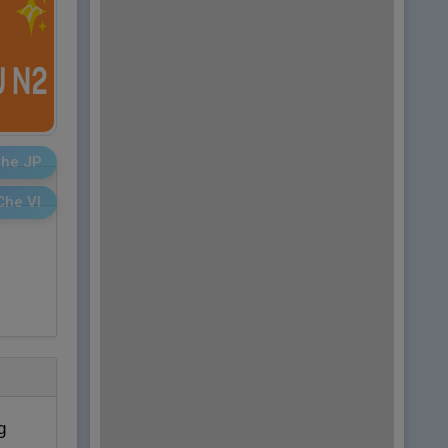
he JP
Che VI
g