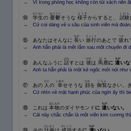
→ Vì trong phòng học không còn túi xách nên ắt
がくせい
ゆううつ
ようす
しけん
⑭
学
生
の
憂
鬱
そうな
様
子
からすると、
試
験
→ Cứ coi dáng vẻ u sầu của sinh viên mà đoán, b
なが
りょこう
つか
⑮
あなたはそんなに
長
い
旅
行
のあとで
疲
れ
→ Anh hẳn phải là mệt lắm sau một chuyến đi d
はな
かれ
ばか
ちが
⑯
あんなふうに
話
すとは
彼
は
馬
鹿
に
違
いな
→ Anh ta hẳn phải là một kẻ ngốc mới nói như 
ひと
しあわ
かお
ごらん
⑰
あの
人
の
幸
せそうな
顔
を
御
覧
なさい。
→ Cứ nhìn vẻ mặt hạnh phúc của ngời ấy thì biế
ほんもの
ちが
⑱
これは
本
物
のダイヤモンド
に
違
いない
。
→ Cái này chắc chắn là một viên kim cương thậ
けいかく
せいこう
ちが
⑲
その
計
画
は
成
功
する
に
違
いない
。