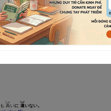
。
たむら
かねも
ちが
、
田
村
さんは
金
持
ち
に
違
いない
。
n anh Tamura giàu lắm.
たか
ちが
も
高
い
に
違
いない
。