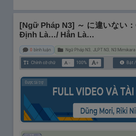
[Ngữ Pháp N3] ～ に違いない：Ch
Định Là…/ Hẳn Là…
0
bình luận
Ngữ Pháp N3
,
JLPT N3
,
N3 Mimikara
+
Chỉnh cỡ chữ
100%
Bật 
－