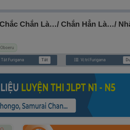
ắc Chắn Là…/ Chắn Hẳn Là…/ Nh
 Oboeru
/ Tắt
Furi
gana
Tắt
Vị trí
Furi
gana
D