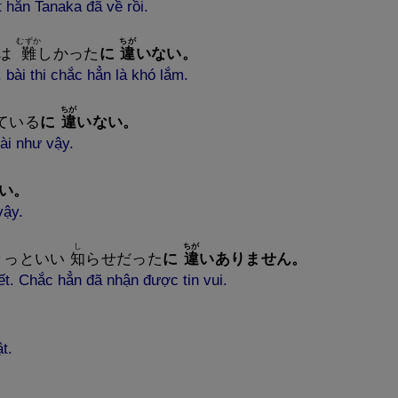
 hẳn Tanaka đã về rồi.
むずか
ちが
は
難
しかった
に
違
いない
。
ài thi chắc hẳn là khó lắm.
ちが
ている
に
違
いない
。
ài như vậy.
い
。
vậy.
し
ちが
きっといい
知
らせだった
に
違
いありません
。
t. Chắc hẳn đã nhận được tin vui.
t.