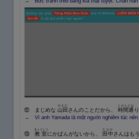
→ Bức tranh treo đằng kia thật tuyệt. Chắn hẳn 
Quảng cáo giúp
Tiếng Nhật Đơn Giản
duy trì Website
LUÔN MIỄN P
Xin lỗi
vì đã làm phiền mọi người!
やまだ
じかんどお
⑫
まじめな
山
田
さんのことだから、
時
間
通
→ Vì anh Yamada là một người nghiêm túc nên c
きょうしつ
たなか
⑬
教
室
にかばんがないから、
田
中
さんはも