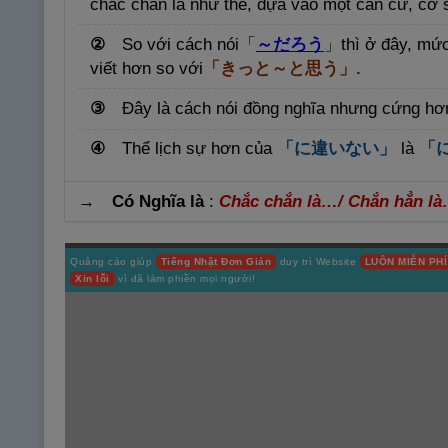
chắc chắn là như thế, dựa vào một căn cứ, cơ 
②
So với cách nói
「
～
だろう
」
thì ở đây, mứ
viết hơn so với
「きっと～と
思
う」
.
③
Đây là cách nói đồng nghĩa nhưng cứng hơ
④
Thể lịch sự hơn của
「に
違
いない」
là
「
→ Có Nghĩa là
:
Chắc chắn là…/ Chắn hẳn là
Quảng cáo giúp
Tiếng Nhật Đơn Giản
duy trì Website
LUÔN MIỄN PHÍ
Xin lỗi
vì đã làm phiền mọi người!