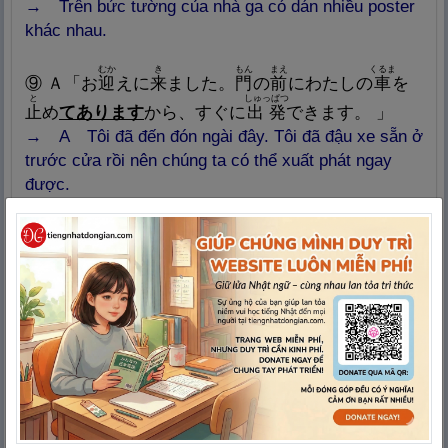
→ Trên bức tường của nhà ga có dán nhiều poster
khác nhau.
むか
き
もん
まえ
くるま
⑨
Ａ「お
迎
えに
来
ました。
門
の
前
にわたしの
車
を
と
しゅっぱつ
止
め
てあります
から、すぐに
出
発
できます。
」
→
A Tôi đã đến đón ngài đây. Tôi đã đậu xe sẵn ở
trước cửa rồi nên chúng ta có thể xuất phát ngay
được.
Ｂ「それはどうもありがとうございます。」
→ B
: Thế thì tốt quá. Cảm ơn anh!
りょこう
らいしゅう
じゅんび
⑩
Ａ「
旅
行
は
来
週
ですよね。
準
備
はもうし
てあり
ます
か。
」
→
A: Tuần sau là đi du lịch rồi nhỉ. Anh đã chuẩn bị
xong hết chưa?
じ
しんかんせん
えきまえ
よやく
Ｂ「ええ、３
時
の
新
幹
線
と
駅
前
のホテルを
予
約
し
て
だいじょうぶ
あります
から、
大
丈
夫
です。」