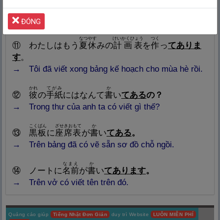
→
B: Vâng, tôi đã đặt vé tàu Shinkansen chuyến 3
giờ và khách sạn xong rồi nên mọi thứ đều ổn.
ĐÓNG
なつやす
けいかくひょう
つく
⑪
わたしはもう
夏
休
みの
計
画
表
を
作
っ
てありま
す
。
→ Tôi đã viết xong bảng kế hoạch cho mùa hè rồi.
かれ
てがみ
か
⑫
彼
の
手
紙
にはなんて
書
い
てある
の？
→ Trong thư
của anh ta có viết gì thế?
こくばん
ざせきおもて
か
⑬
黒
板
に
座
席
表
が
書
い
てある
。
→ Trên bảng đã có vẽ sẵn sơ đồ chỗ ngồi.
なまえ
か
⑭
ノートに
名
前
が
書
い
てあります
。
→ Trên
vở có viết tên trên đó.
Quảng cáo giúp
Tiếng Nhật Đơn Giản
duy trì Website
LUÔN MIỄN PHÍ