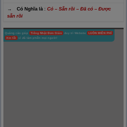
→ Có Nghĩa là
:
Có – Sẵn rồi – Đã có – Được
sẵn rồi
Quảng cáo giúp
Tiếng Nhật Đơn Giản
duy trì Website
LUÔN MIỄN PHÍ
Xin lỗi
vì đã làm phiền mọi người!