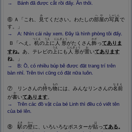
→ Bánh đã được cắt rồi đấy. Ăn thôi.
み
へや
しゃしん
⑥
Ａ「これ、
見
てください。わたしの
部
屋
の
写
真
で
す。」
→ A: Nhìn
cái này xem. Đây là hình phòng tôi đấy.
つくえ
うえ
にんぎょう
かざ
Ｂ「へえ。
机
の
上
に
人
形
がたくさん
飾
っ
てありま
うえ
にんぎょう
お
す
ね。
あ、テレビの
上
にも
人
形
が
置
い
てあります
ね
。」
→ B: Ồ
, có nhiều búp bê được đặt trang trí trên
bàn nhỉ. Trên tivi cũng có đặt nữa luôn.
も
もの
なまえ
⑦
リンさんの
持
ち
物
には、みんなリンさんの
名
前
か
が
書
い
てあります
。
→ Trên các đồ vật của bé Linh thì đều có viết tên
của bé lên.
えき
かべ
は
⑧
駅
の
壁
に、いろいろなポスターが
貼
っ
てある
。