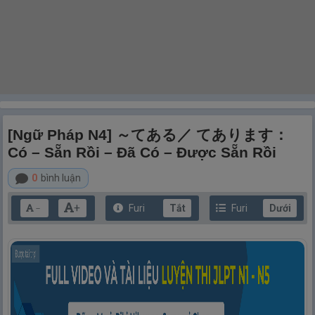
[Ngữ Pháp N4] ～てある／ てあります：
Có – Sẵn Rồi – Đã Có – Được Sẵn Rồi
0
bình luận
+
Furi
Tắt
Furi
Dưới
－