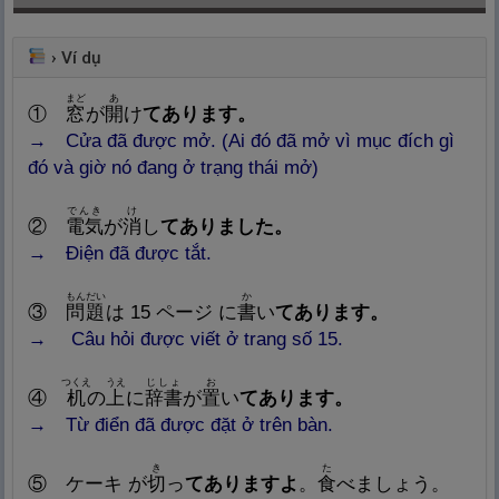
›
Ví dụ
まど
あ
①
窓
が
開
け
てあります。
→ Cửa đã được mở. (Ai đó đã mở vì mục đích gì
đó và giờ nó đang ở trạng thái mở)
でんき
け
②
電
気
が
消
し
てありました。
→ Điện đã được tắt.
もんだい
か
③
問
題
は 15 ページ に
書
い
てあります。
→ Câu hỏi được viết ở trang số 15.
つくえ
うえ
じしょ
お
④
机
の
上
に
辞
書
が
置
い
てあります。
→ Từ điển đã được đặt ở trên bàn.
き
た
⑤ ケーキ が
切
っ
てありますよ
。
食
べましょう。