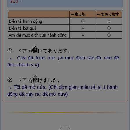
た」
.
あ
① ドア が
開
けてあります
。
→ Cửa đã được mở. (vì mục đích nào đó, như để
đón khách v.v)
あ
② ドア を
開
けました。
→ Tôi đã mở cửa. (Chỉ đơn giản miêu tả lại 1 hành
động đã xảy ra: đã mở cửa)