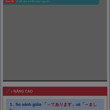
Xin lỗi
vì đã làm phiền mọi người!
›
NÂNG CAO
１.
So sánh giữa
「～てあります」
và
「～まし