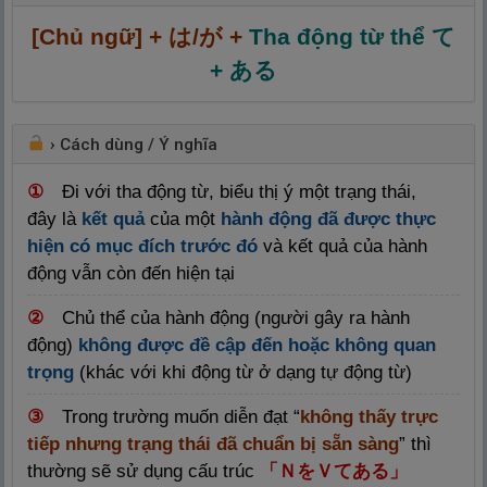
[Chủ ngữ] + は/が +
Tha động từ thể て
+ ある
›
Cách dùng / Ý nghĩa
①
Đi với tha động từ, biểu thị ý một trạng thái,
đây là
kết quả
của một
hành động đã được thực
hiện có mục đích trước đó
và kết quả của hành
động vẫn còn đến hiện tại
②
Chủ thể của hành động (người gây ra hành
động)
không được đề cập đến hoặc không quan
trọng
(khác với khi động từ ở dạng tự động từ)
③
Trong trường muốn diễn đạt “
không thấy trực
tiếp nhưng trạng thái đã chuẩn bị sẵn sàng
” thì
thường sẽ sử dụng cấu trúc
「ＮをＶてある」