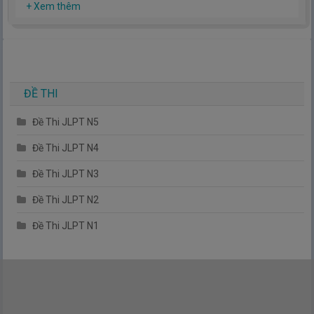
Hy vọng rằng kinh nghiệm mà mình có được sẽ giúp các bạn
+ Xem thêm
hiểu thêm về tiếng nhật, cũng như văn hóa, con người nhật
bản.
TIẾNG NHẬT ĐƠN GIẢN !
ĐỀ THI
Đề Thi JLPT N5
Đề Thi JLPT N4
Đề Thi JLPT N3
Đề Thi JLPT N2
Đề Thi JLPT N1