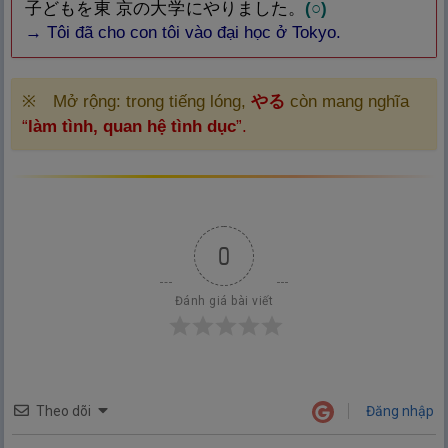
子
どもを
東
京
の
大
学
にやりました。
(
○
)
→
Tôi đã cho con tôi vào đại học ở Tokyo.
※ Mở rộng: trong tiếng lóng,
やる
còn mang nghĩa
“
làm tình
, quan hệ tình dục
”.
0
Đánh giá bài viết
Theo dõi
Đăng nhập