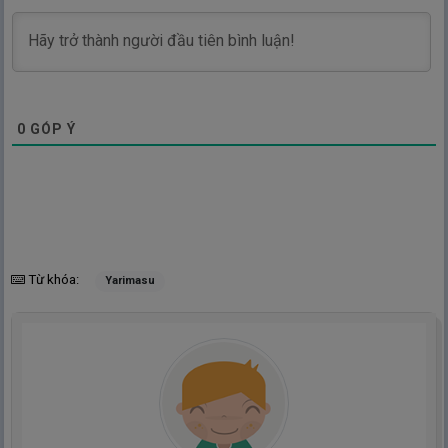
0
GÓP Ý
Từ khóa:
Yarimasu