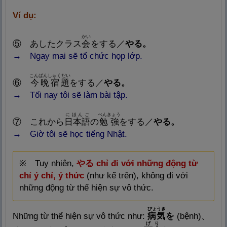
Ví dụ:
かい
⑤
あしたクラス
会
をする／
やる。
→
Ngay mai sẽ tổ chức họp lớp.
こんばんしゅくだい
⑥
今
晩
宿
題
をする／
やる。
→ Tối
nay tôi sẽ làm bài tập.
にほんご
べんきょう
⑦
これから
日
本
語
の
勉
強
をする／
やる。
→
Giờ tôi sẽ học tiếng Nhật.
※ Tuy nhiên,
やる
chỉ đi với những động từ
chỉ ý chí, ý thức
(như kể trên), không đi với
những động từ thể hiện sự vô thức.
びょうき
Những từ thể hiện sự vô thức như:
病
気
を
(bệnh
)
、
げり