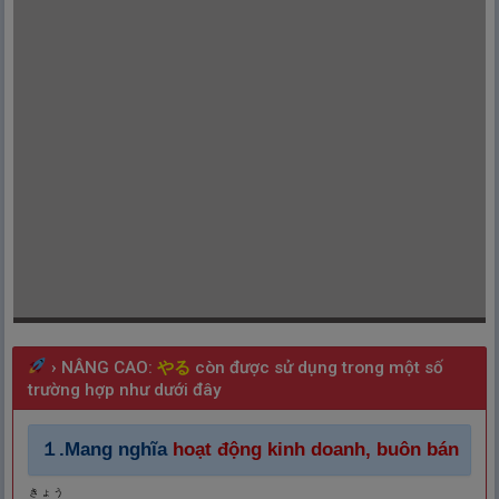
›
NÂNG CAO:
やる
còn được sử dụng trong một số
trường hợp như dưới đây
１.Mang nghĩa
hoạt động kinh doanh, buôn bán
きょう