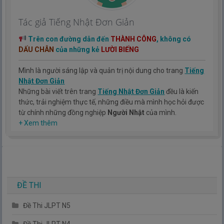
Tác giả Tiếng Nhật Đơn Giản
Trên con đường dẫn đến
THÀNH CÔNG
, không có
DẤU CHÂN
của những kẻ
LƯỜI BIẾNG
Mình là người sáng lập và quản trị nội dung cho trang
Tiếng
Nhật Đơn Giản
Những bài viết trên trang
Tiếng Nhật Đơn Giản
đều là kiến
thức, trải nghiệm thực tế, những điều mà mình học hỏi được
từ chính những đồng nghiệp
Người Nhật
của mình.
Hy vọng rằng kinh nghiệm mà mình có được sẽ giúp các bạn
+ Xem thêm
hiểu thêm về tiếng nhật, cũng như văn hóa, con người nhật
bản.
TIẾNG NHẬT ĐƠN GIẢN !
ĐỀ THI
Đề Thi JLPT N5