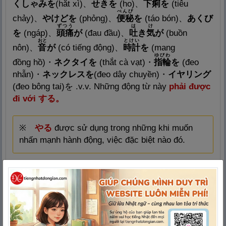
くしゃみを
(hắt
xì)
、
せきを
(ho)
、
下
痢
を
(tiê
u
べんぴ
chảy)
、
やけどを
(phỏng
)
、
便
秘
を
(táo
bón)
、
あくび
ずつう
は
け
を
(ngáp
)
、
頭
痛
が
(đ
au đầu)
、
吐
き
気
が
(buồn
おと
とけい
nôn)
、
音
が
(có
tiếng động)
、
時
計
を
(mang
ゆびわ
đồng
hồ)
・
ネクタイを
(thắt
cà vạt)
・
指
輪
を
(đ
eo
nhẫn)
・
ネックレスを
(đ
eo dây chuyền)
・
イヤリング
(đ
eo bông tai)
を
.v.v. Những động từ này
phải được
đi với
する。
※
やる
được sử dụng trong những khi muốn
nhấn mạnh hành động, việc đặc biệt nào đó.
Ví dụ:
しゅくだい
(1)
宿
題
でもするか？
しゅくだい
(2)
宿
題
でも
やるか？
Cả hai câu đều mang nghĩa: “Làm bài tập chứ?”
Câu (1) hàm ý “bài tập” là
một việc đương nhiên
,