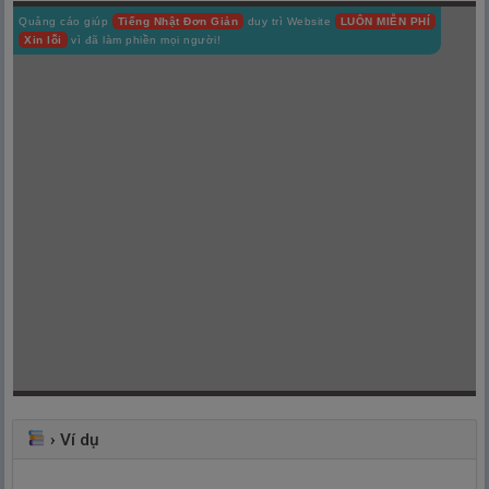
Quảng cáo giúp
Tiếng Nhật Đơn Giản
duy trì Website
LUÔN MIỄN PHÍ
Xin lỗi
vì đã làm phiền mọi người!
›
Ví dụ