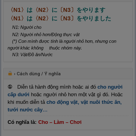
〈N1〉
は
〈N2〉
に
〔N3〕
をやります
〈N1〉
は
〈N2〉
に
〔N3〕
をやりました
N1: Người cho
N2: Người nhỏ hơn/Động thực vật
(*) Con mình được tính là người nhỏ hơn, nhưng con
người khác không thuộc nhóm này.
N3: Vật/Đồ ăn/Nước
›
Cách dùng / Ý nghĩa
①
Diễn tả hành động mình hoặc ai đó
cho người
cấp dưới
hoặc người nhỏ hơn một vật gì đó. Hoặc
khi muốn diễn tả
cho động vật, vật nuôi thức ăn,
tưới nước cây…
Có nghĩa là:
Cho – Làm – Chơi