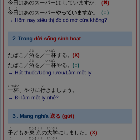
今
日
はあのスーパーは
していますか。
(
✖
)
きょう
今
日
は
あのスーパー
やっていますか
。
（○）
→
Hôm nay siêu thị đó có mở cửa không?
２.Trong
đời sống sinh hoạt
さけ
いっぱい
たばこ
／
酒
を／
一
杯
する。
(X)
さけ
いっぱい
たばこ／
酒
を／
一
杯
やる。
(
○
)
→
Hút thuốc/Uống rượu/Làm một ly
いっぱい
い
一
杯
、やりに
行
きましょう。
→
Đi làm một ly nhé?
３. Mang nghĩa
送
る
(gửi)
こ
とうきょう
だいがく
子
ども
を
東
京
の
大
学
にしました。
(X)
こ
とうきょう
だいがく