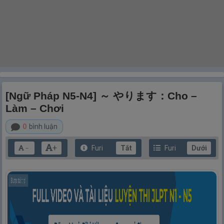
[Ngữ Pháp N5-N4] ～ やります：Cho –
Làm – Chơi
0
bình luận
+
Furi
Tắt
Furi
Dưới
－