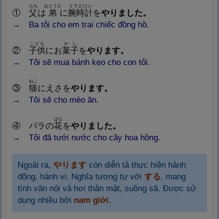
ちち
おとうと
うでどけい
①
父
は
弟
に
腕
時
計
を
やりました。
→ Ba tô
i cho em trai chiếc đồng hồ.
こども
かし
②
子
供
にお
菓
子
を
やります。
→ Tô
i sẽ mua bánh kẹo cho con tôi.
ねこ
③
猫
にえさを
やります。
→ Tô
i sẽ cho mèo ăn.
はな
④
バラの
花
を
やりました。
→ Tô
i đã tưới nước cho cây hoa hồng.
Ngoài ra,
やります
còn
diễn tả thực hiện hành
động, hành vi. Nghĩa tương tự với
する
, mang
tính văn nói và hơi thân mật, suồng sã. Được sử
dụng nhiều bởi
nam giới.