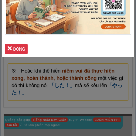
nên làm, trong khi câu (2) hàm ý dành hẳn thời gian
để làm bài tập.
※ Hoặc: “
Những việc cần làm để thành công
”
sẽ dịch là:
ĐÓNG
せいこう
成
功
のために
やる
こと
※ Hoặc khi thể hiện
niềm vui đã thực hiện
xong, hoàn thành, hoặc thành công
một việc gì
đó thì không nói
「した！」
mà sẽ kêu lên
「
やっ
た
！」
Quảng cáo giúp
Tiếng Nhật Đơn Giản
duy trì Website
LUÔN MIỄN PHÍ
Xin lỗi
vì đã làm phiền mọi người!