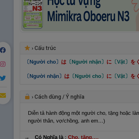
›
Cấu trúc
〔Người cho〕
は
〔Người nhận〕
に
〔Vật〕
を
〔Người nhận〕
は
〔Người cho〕
に
〔Vật〕
を
›
Cách dùng / Ý nghĩa
Diễn tả hành động một người cho, tặng hoặc là
người thân, vợ/chồng, anh em…)
→ Có Nghĩa là
:
Cho, tặng….