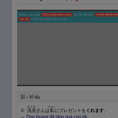
Quảng cáo giúp
Tiếng Nhật Đơn Giản
duy trì Website
LUÔN MIỄN PHÍ
Xin lỗi
vì đã làm phiền mọi người!
›
Ví dụ
あさみ
わたし
①
浅
見
さんは
私
にプレゼントを
くれます
。
→
Ô
ng Asami đã tặng quà cho tôi.