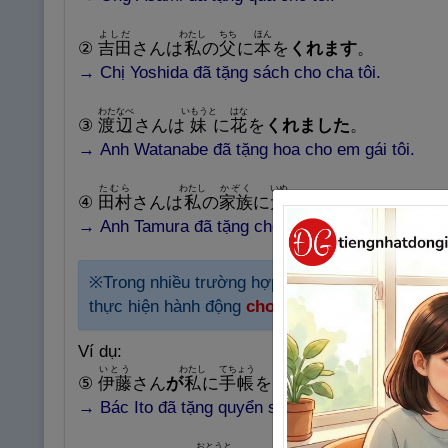
よしだ
わたし
ちち
ほん
②
吉
田
さんは
私
の
父
に
本
を
くれます
。
→
Chị
Yoshida đã tặng sách cho cha tôi.
わたなべ
いもうと
はな
③
渡
辺
さんは
妹
に
花
を
くれました
。
→
Anh Watanabe đã tặng hoa cho em gái tôi.
たむら
わたし
かぞく
いぬ
④
田
村
さんは
私
の
家
族
に
犬
を
くれた。
→
Anh Tamura đã tặng chó cho gia đình tôi.
※
Trong nhiều
trường hợp, khi chủ ngữ
N1
(Ngườ
thực hiện hành động
cho – tặng
.
Ví dụ:
いとう
わたし
てちょう
⑤
伊
藤
さん
が
私
に
手
帳
を
くれました
。
→
Bác
Ito đã tặng quyển sổ tay cho tôi.
おとうと