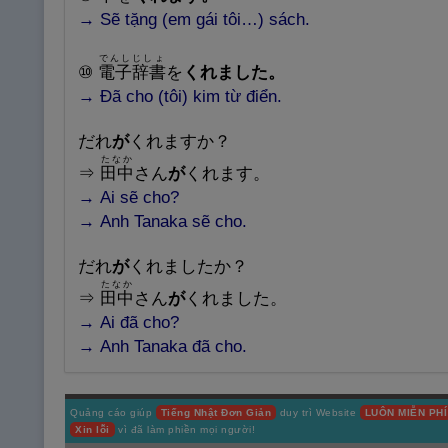
→
Sẽ
tặng (em gái tôi…) sách.
でんしじしょ
⑩
電
子
辞
書
を
くれました。
→
Đã
cho (tôi) kim từ điển.
だれ
が
くれますか？
たなか
⇒
田
中
さん
が
くれます。
→
Ai sẽ cho?
→
Anh Tanaka sẽ cho.
だれ
が
くれましたか？
たなか
⇒
田
中
さん
が
くれました。
→
Ai đã cho?
→
Anh Tanaka đã cho.
Quảng cáo giúp
Tiếng Nhật Đơn Giản
duy trì Website
LUÔN MIỄN PHÍ
Xin lỗi
vì đã làm phiền mọi người!