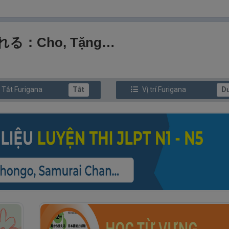
れる：Cho, Tặng…
/ Tắt
Furi
gana
Tắt
Vị trí
Furi
gana
D