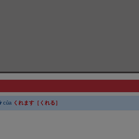
ữ
của
くれます［くれる］