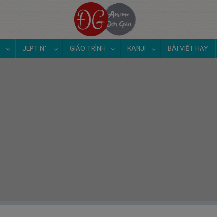
2
JLPT N1
GIÁO TRÌNH
KANJI
BÀI VIẾT HAY