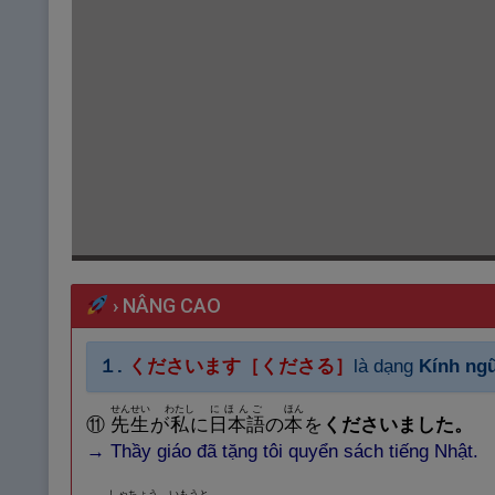
›
NÂNG CAO
１.
くださいます［くださる］
là dạng
Kính ng
せんせい
わたし
にほんご
ほん
⑪
先
生
が
私
に
日
本
語
の
本
を
くださいました。
→
Thầy
giáo đã tặng tôi quyển sách tiếng Nhật.
しゃちょう
いもうと