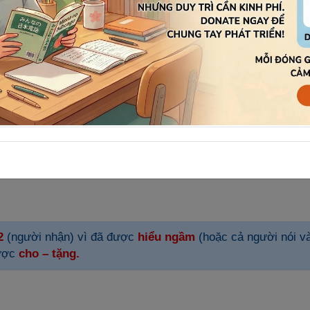
được
lược bỏ
vì không quan trọng, khi người nói chỉ muốn
n
2
(người nhận) vì đã được
hiểu ngầm
(hoặc cả người nói v
ược
cho – tặng.