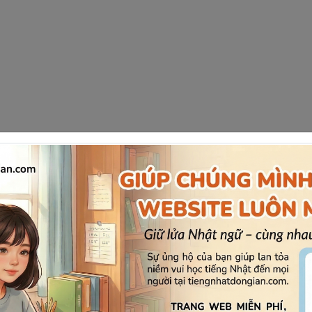
i cho) cũng đi với trợ từ
が
［
ga
］
để
nhấn mạnh
ai
là ngườ