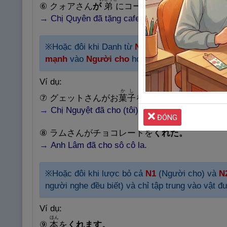
⑥
クォアさん
が
弟
にコーヒーを
くれました。
→ Chị
Quyê
n đã tặng cafe cho em trai tôi.
※Hoặc đôi khi Danh từ
N2
(người nhận) cũng 
mạnh
vào
Người cho
hoặc vật được cho.
Ví dụ:
かし
⑦
グェットさんがお
菓
子
を
くれました
。
→
Chị Nguyệt đã cho (tôi) bánh kẹo.
ĐÓNG
⑧
ラムさんがチョコレートを
くれた。
→
Anh Lâ
m đã cho sô cô la.
※Hoặc đôi khi lược bỏ cả
N1
(Người cho) và
N
người nghe đều biết) và chỉ tập trung vào vật đ
Ví dụ:
ほん
⑨
本
を
くれます。