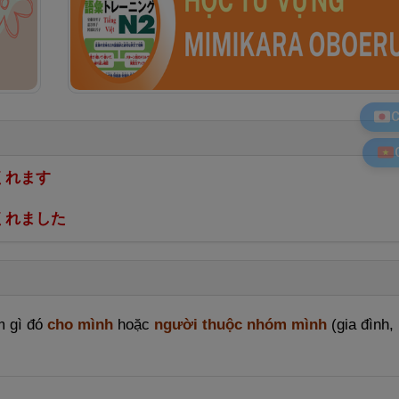
C
くれます
くれました
m gì đó
cho mình
hoặc
người thuộc nhóm mình
(gia đình,