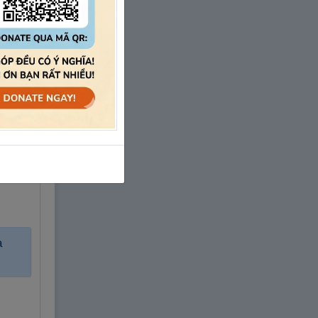
hấn
à