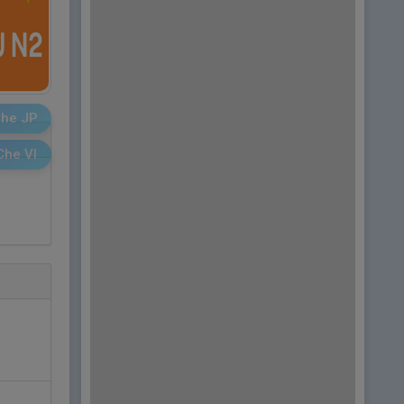
he JP
Che VI