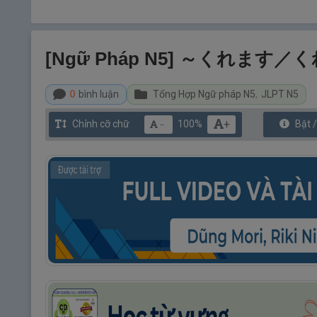
[Ngữ Pháp N5] ～くれます／く
0
bình luận
Tổng Hợp Ngữ pháp N5
,
JLPT N5
+
Chỉnh cỡ chữ
100%
Bật 
－