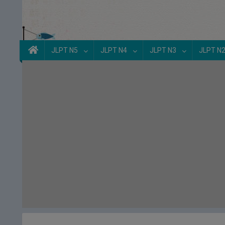
JLPT N5
JLPT N4
JLPT N3
JLPT N