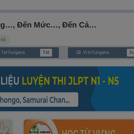
ng…, Đến Mức…, Đến Cả…
 N5
/ Tắt
Furi
gana
Tắt
Vị trí
Furi
gana
D