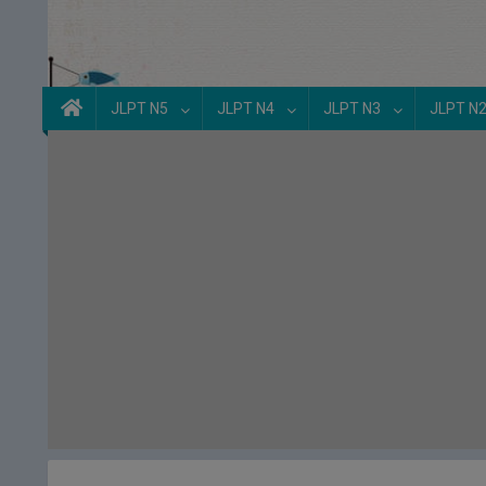
JLPT N5
JLPT N4
JLPT N3
JLPT N