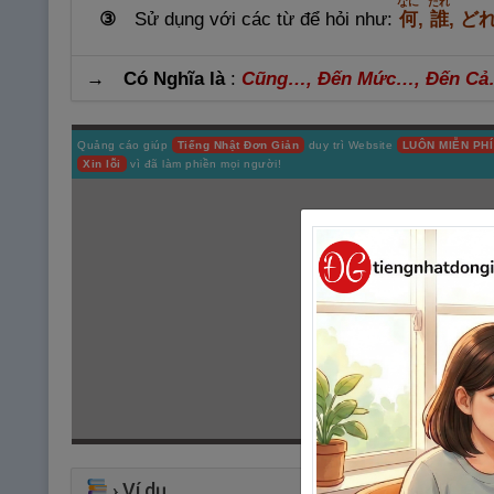
なに
だれ
Sử dụng với các từ để hỏi như:
何
,
誰
, ど
③
→ Có Nghĩa là
:
Cũng…, Đến Mức…, Đến C
Quảng cáo giúp
Tiếng Nhật Đơn Giản
duy trì Website
LUÔN MIỄN PHÍ
Xin lỗi
vì đã làm phiền mọi người!
›
Ví dụ