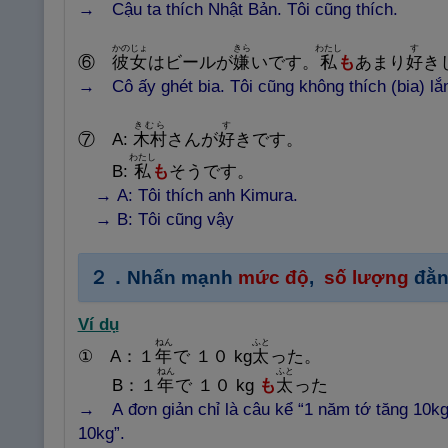
→ Cậu
ta thích Nhật Bản. Tôi cũng thích.
かのじょ
きら
わたし
す
⑥
彼
女
はビールが
嫌
いです。
私
も
あまり
好
き
→
Cô ấy ghét bia. Tôi cũng không thích (bia) lắ
きむら
す
⑦
A:
木
村
さんが
好
きです。
わたし
B:
私
も
そうです。
→ A: Tôi thích anh Kimura.
→ B: Tôi cũng vậy
２．Nhấn mạnh
mức độ
,
số lượng
đằn
Ví dụ
ねん
ふと
① A：１
年
で １０ kg
太
った。
ねん
ふと
B：１
年
で １０ kg
も
太
った
→ A đơn giản chỉ là câu kể “1 năm tớ tăng 10kg
10kg”.