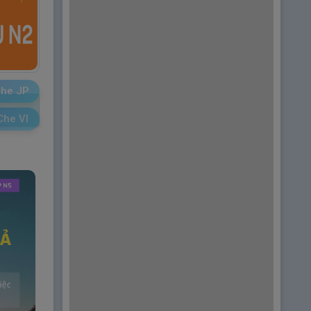
he JP
Che VI