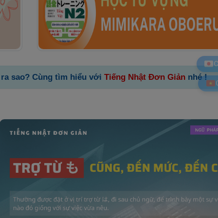
C
 ra sao? Cùng tìm hiểu với
Tiếng Nhật Đơn Giản
nhé !