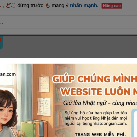
れ , どこ
đứng trước
も
mang ý
nhấn mạnh
.
Nâng cao
ả…