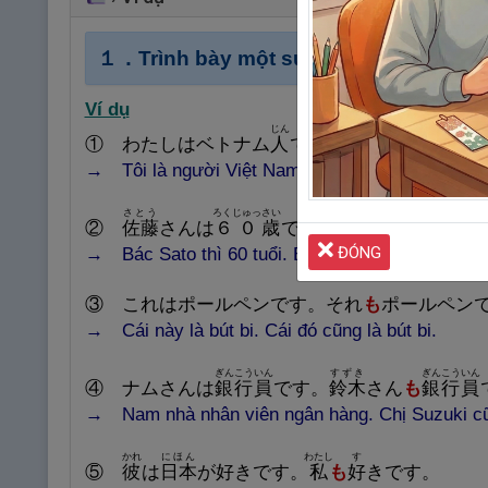
１．Trình bày một sự việc nào đó
giốn
Ví dụ
じん
①
わたしはベトナム
人
です。アンさん
も
ベト
→ Tô
i là người Việt Nam. An cũng là người Việ
さとう
ろくじゅっ
さい
あさみ
さい
②
佐
藤
さんは
６０
歳
です。
浅
見
さん
も
６０
歳
ĐÓNG
→ Bác
Sato thì 60 tuổi. Bác Asami cũng 60 tuổi
③
これはポールペンです。それ
も
ポールペン
→ Cái
này là bút bi. Cái đó cũng là bút bi.
ぎんこういん
すずき
ぎんこういん
④
ナムさんは
銀
行
員
です。
鈴
木
さん
も
銀
行
員
→ Nam nhà
nhân viên ngân hàng. Chị Suzuki cũ
かれ
にほん
わたし
す
⑤
彼
は
日
本
が
好
きです。
私
も
好
きです。