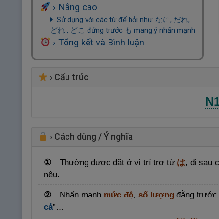
› Nâng cao
Sử dụng với các từ để hỏi như: なに, だれ,
どれ , どこ đứng trước も mang ý nhấn mạnh
› Tổng kết và Bình luận
›
Cấu trúc
N
›
Cách dùng / Ý nghĩa
Thường được đặt ở vị trí trợ từ
は
, đi sau 
①
nêu.
Nhấn mạnh
mức độ
,
số lượng
đằng trước l
②
cả
”…