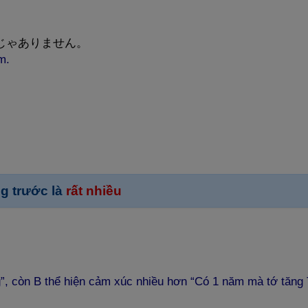
じゃありません。
m.
g trước là
rất nhiều
”, còn B thể hiện cảm xúc nhiều hơn “Có 1 năm mà tớ tăng