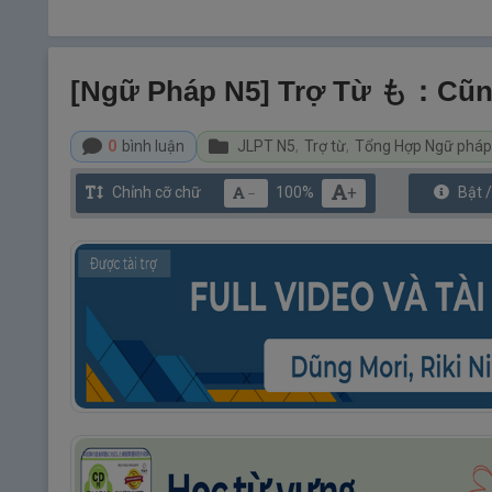
[Ngữ Pháp N5] Trợ Từ も：Cũ
0
bình luận
JLPT N5
,
Trợ từ
,
Tổng Hợp Ngữ pháp
+
Chỉnh cỡ chữ
100%
Bật 
－