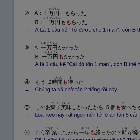
まんえん
② A：１
万
円
、もらった
いちまんえん
B：
一
万
円
も
も
らった
→ A Là 1 câu kể “Tớ được cho 1 man”, còn B t
いちまんえん
③ A :
一
万
円
かかった
いちまんえん
B :
一
万
円
も
かかった
→ A là 1 câu kể “Cái đó tốn 1 man”, còn B thể h
じかん
ま
④ もう ２
時
間
も
待
った
→ Chúng ta đã chờ tận 2 tiếng rồi đấy
かし
おい
こ
た
⑤ このお
菓
子
美
味
しかったから ５
個
も
食
べち
→ Loại kẹo này rất ngon nên tớ lỡ ăn tận 5 cái l
そつぎょう
いちねん
た
とき
た
⑥ もう
卒
業
してから
一
年
も
経
ったの？
時
が
経