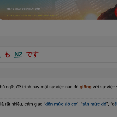
1
も
N2
です
chủ ngữ, để trình bày một sự việc nào đó
giống
với sự việc
à rất nhiều, cảm giác “
đến mức đó cơ
”, “
tận mức đó
”, “đ
ế