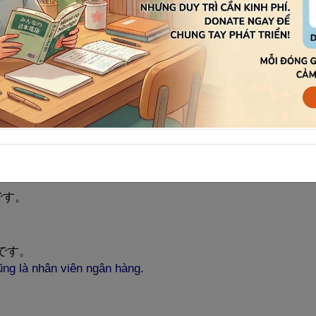
g
với sự việc vừa nêu.
じん
ナム
人
です。
t Nam.
です。
.
です。
です。
ng là nhân viên ngân hàng.