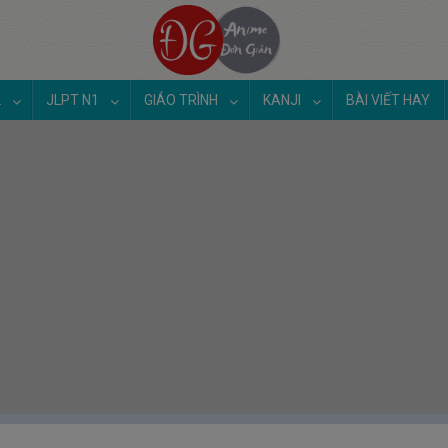
2
JLPT N1
GIÁO TRÌNH
KANJI
BÀI VIẾT HAY