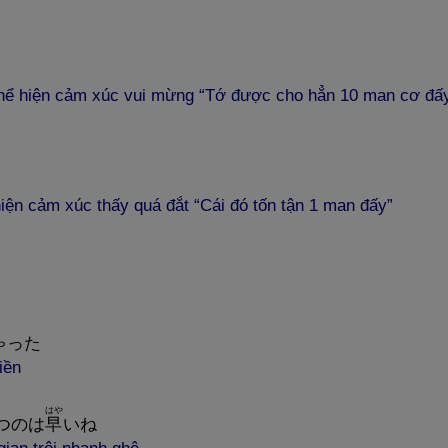
hể hiện cảm xúc vui mừng “Tớ được cho hẳn 10 man cơ đấ
iện cảm xúc thấy quá đắt “Cái đó tốn tận 1 man đấy”
ゃった
iền
はや
つのは
早
いね