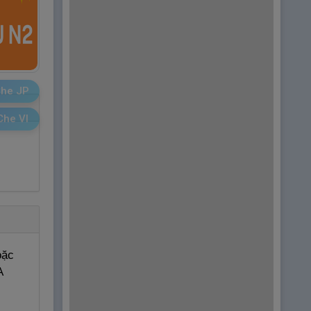
he JP
Che VI
oặc
A