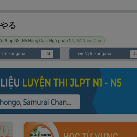
| やる
ữ Pháp N3
,
N5 Nâng Cao
,
Ngữ pháp N4
,
N4 Nâng Cao
/ Tắt
Furi
gana
Tắt
Vị trí
Furi
gana
D