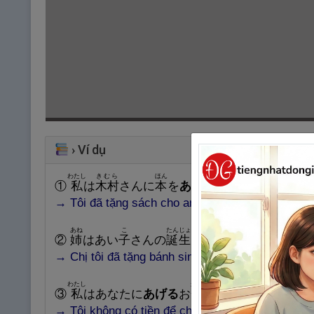
›
Ví dụ
わたし
きむら
ほん
①
私
は
木
村
さんに
本
を
あげました
。
→
Tô
i đã tặng sách cho anh Kimura.
あね
こ
たんじょうび
②
姉
はあい
子
さんの
誕
生
日
にケーキを
あげた
。
→
Chị
tôi đã tặng bánh sinh nhật cho Aiko.
わたし
かね
も
③
私
はあなたに
あげる
お
金
は
持
っていません。
→
Tô
i không có tiền để cho cậu.