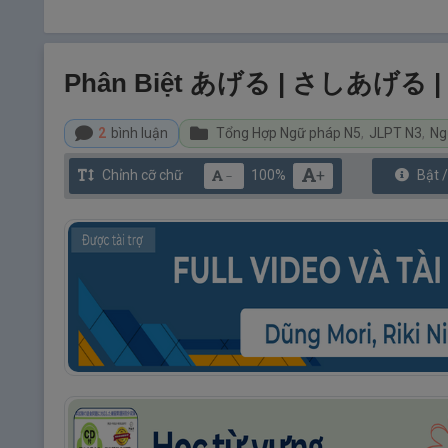
Phân Biệt あげる | さしあげる 
2
bình luận
Tổng Hợp Ngữ pháp N5
,
JLPT N3
,
Ng
+
Chỉnh cỡ chữ
100%
Bật 
－