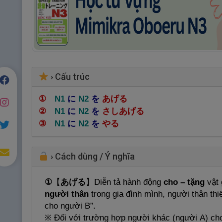
›
Cấu trúc
①
N1
に
N2
を
あげる
②
N1
に
N2
を
さしあげる
③
N1
に
N2
を
やる
›
Cách dùng / Ý nghĩa
①
【
あげる
】
Diễn tả hành động
cho – tặng
vật 
người thân
trong gia đình mình, người thân thi
cho người B”.
※ Đối với trường hợp người khác (người A) cho 