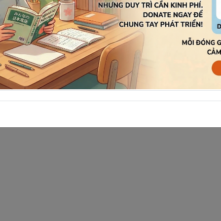
」
y đấy.