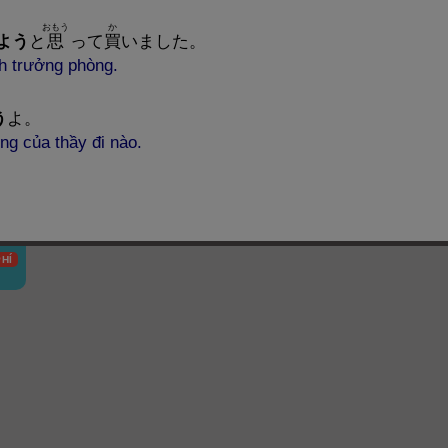
おもう
か
よう
と
思
って
買
いました。
h trưởng phòng.
う
よ。
ng của thầy đi nào.
HÍ