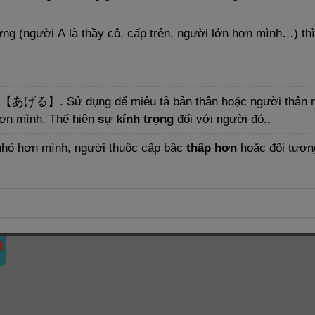
g (người A là thầy cô, cấp trên, người lớn hơn mình…) th
【あげる】
. Sử dụng để miêu tả bản thân hoặc người thân 
 hơn mình. Thể hiện
sự kính trọng
đối với người đó.
.
 nhỏ hơn mình, người thuộc cấp bậc
thấp hơn
hoặc đối tượn