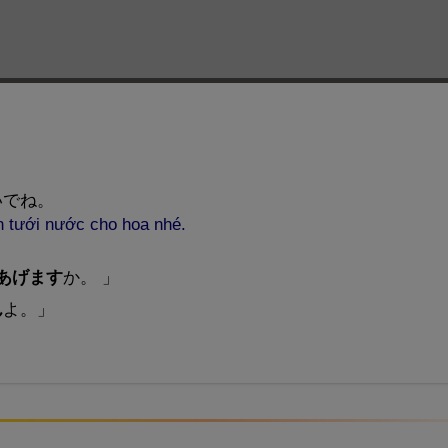
いでね。
n tưới nước cho hoa nhé.
あげます
か。
」
ん
よ。」