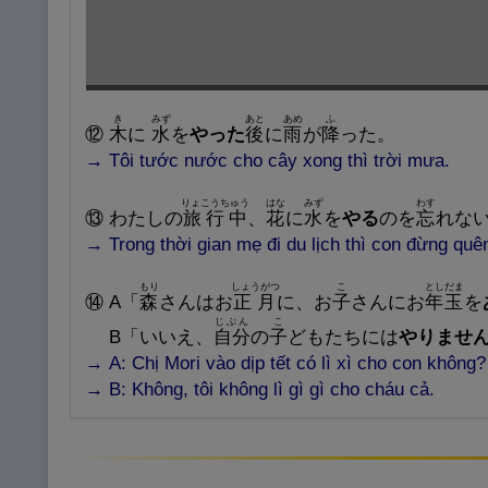
き
みず
あと
あめ
ふ
⑫
木
に
水
を
やった
後
に
雨
が
降
った。
→
Tô
i tước nước cho cây xong thì trời mưa.
りょこうちゅう
はな
みず
わす
⑬
わたしの
旅
行
中
、
花
に
水
を
やる
のを
忘
れな
→
Trong thời
gian mẹ đi du lịch thì con đừng quê
もり
しょうがつ
こ
としだま
⑭
A
「
森
さんはお
正
月
に、お
子
さんにお
年
玉
を
じぶん
こ
B
「いいえ、
自
分
の
子
どもたちには
やりませ
→
A: Chị Mori vào dịp tết có lì xì cho con không?
→
B: Không, tôi không lì gì gì cho cháu cả.