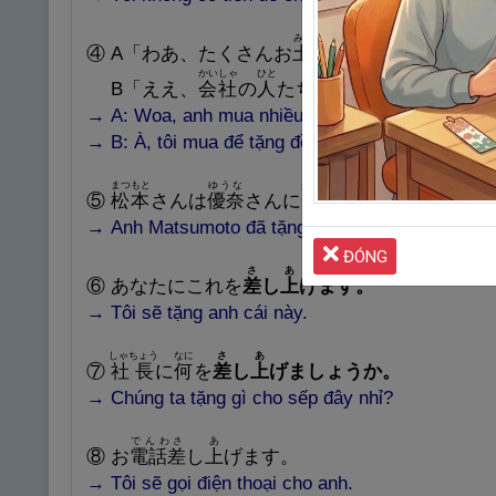
みやげ
か
④
A
「わあ、たくさんお
土
産
を
買
いましたね。
かいしゃ
ひと
B
「ええ、
会
社
の
人
たちに
あげる
んです。」
→
A: Woa, anh mua nhiều quà nhỉ.
→
B: À, tôi mua để tặng đồng nghiệp trong công t
まつもと
ゆうな
かさ
⑤
松
本
さんは
優
奈
さんに
傘
を
あげました
。
→
Anh Matsumoto đã tặng chị Yuna một chiếc ô.
ĐÓNG
さ
あ
⑥
あなたにこれを
差
し
上
げます
。
→
Tôi sẽ tặng anh cái này.
しゃちょう
なに
さ
あ
⑦
社
長
に
何
を
差
し
上
げましょうか
。
→
Chúng
ta tặng gì cho sếp đây nhỉ?
でんわさ
あ
⑧
お
電
話
差
し
上
げます。
→
Tô
i sẽ gọi điện thoại cho anh.