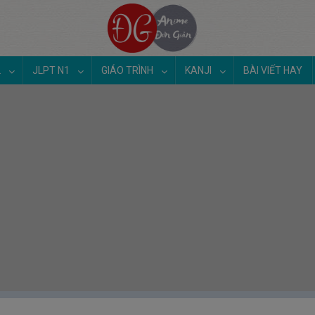
2
JLPT N1
GIÁO TRÌNH
KANJI
BÀI VIẾT HAY