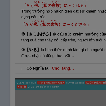
わたし
わたし
かぞく
「
A
が
私
（
私
の
家
族
）に～くれる」
Trong trường hợp muốn diễn đạt sự khiêm nhườn
dụng cấu trúc:
わたし
わたし
かぞく
「
A
が
私
（
私
の
家
族
）に～くださる」
②
【さしあげる】
là cấu trúc khiêm nhường của
tặng quà cho thầy cô, cấp trên, người lớn tuổi
③
【やる】
là hình thức mình làm gì cho người
được nhận là động thực vật…
→ Có Nghĩa là
:
Cho, tặng…
Quảng cáo giúp
Tiếng Nhật Đơn Giản
duy trì Website
LUÔN MIỄN PHÍ
Xin lỗi
vì đã làm phiền mọi người!