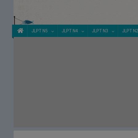
JLPT N5
JLPT N4
JLPT N3
JLPT N