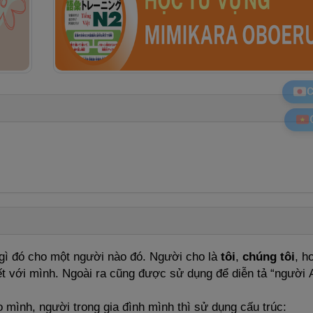
C
gì đó cho một người nào đó. Người cho là
tôi
,
chúng tôi
, h
ết với mình. Ngoài ra cũng được sử dụng để diễn tả “người 
mình, người trong gia đình mình thì sử dụng cấu trúc: