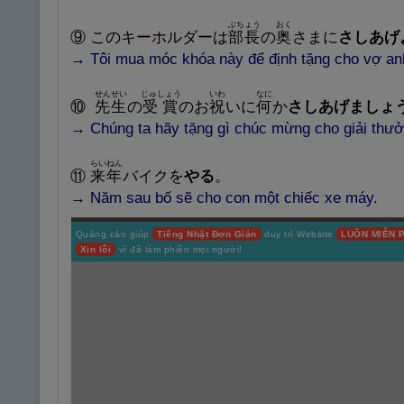
ぶちょう
おく
⑨
このキーホルダーは
部
長
の
奥
さまに
さしあげ
→
Tôi mua móc khóa này để định tặng cho vợ an
せんせい
じゅしょう
いわ
なに
⑩
先
生
の
受
賞
のお
祝
いに
何
か
さしあげましょ
→
Chúng ta hãy tặng gì chúc mừng cho giải thưở
らいねん
⑪
来
年
バイクを
やる
。
→
Nă
m sau bố sẽ cho con một chiếc xe máy.
Quảng cáo giúp
Tiếng Nhật Đơn Giản
duy trì Website
LUÔN MIỄN P
Xin lỗi
vì đã làm phiền mọi người!