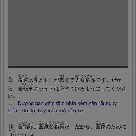
よみち
み
わる
たいへんきけん
⑫
夜
道
は
見
とおしが
悪
くて
大
変
危
険
です。
だか
じてんしゃ
ら
、
自
転
車
のライトは
必
ずつけるようにしてくださ
い。
→ Đường ban đêm tầm nhìn kém nên rất nguy
hiểm. Do đó, hãy luôn mở đèn xe.
じえいたい
こっかこうむいん
こっか
⑬
自
衛
隊
は
国
家
公
務
員
だ。
だから
、
国
家
のために
はたら
働
いている。