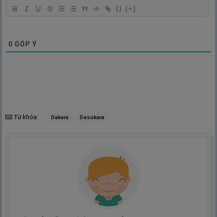
{}
[+]
0
GÓP Ý
Từ khóa:
Dakara
Desukara