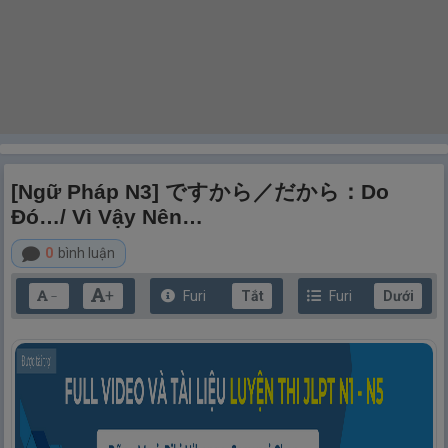
[Ngữ Pháp N3] ですから／だから：Do
Đó…/ Vì Vậy Nên…
0
bình luận
+
Furi
Tắt
Furi
Dưới
－