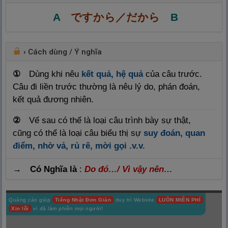
A
ですから／だから
B
›
Cách dùng / Ý nghĩa
①
Dùng khi nêu
kết quả, hệ quả
của câu trước.
Câu đi liền trước thường là nêu lý do, phán đoán,
kết quả đương nhiên.
②
Vế sau có thể là loại câu trình bày sự thật,
cũng có thể là loại câu biểu thị sự
suy đoán, quan
điểm, nhờ vả, rủ rê, mời gọi .v.v.
→ Có Nghĩa là
:
Do đó…/ Vì vậy nên…
Quảng cáo giúp
Tiếng Nhật Đơn Giản
duy trì Website
LUÔN MIỄN PHÍ
Xin lỗi
vì đã làm phiền mọi người!