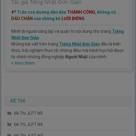
Tác giả Tiếng Nhật Đơn Giản
Trên con đường dẫn đến
THÀNH CÔNG
, không có
DẤU CHÂN
của những kẻ
LƯỜI BIẾNG
Mình là người sáng lập và quản trị nội dung cho trang
Tiếng
Nhật Đơn Giản
Những bài viết trên trang
Tiếng Nhật Đơn Giản
đều là kiến
thức, trải nghiệm thực tế, những điều mà mình học hỏi được
từ chính những đồng nghiệp
Người Nhật
của mình.
Hy vọng rằng kinh nghiệm mà mình có được sẽ giúp các bạn
+ Xem thêm
hiểu thêm về tiếng nhật, cũng như văn hóa, con người nhật
bản.
TIẾNG NHẬT ĐƠN GIẢN !
ĐỀ THI
Đề Thi JLPT N5
Đề Thi JLPT N4
Đề Thi JLPT N3