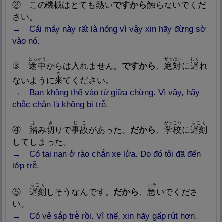
② この
機
械
はとても
熱
い
ですから
触
らないでくだ
さい。
→
Cái máy này rất là nóng vì vậy xin hãy đừng sờ
vào nó.
とちゅう
ぜったい
おく
③
途
中
からは
入
れません。
ですから
、
絶
対
に
遅
れ
き
ないように
来
てください。
→
Bạn không thể vào từ giữa chừng. Vì vậy, hãy
chắc chắn là không bị trễ.
ふ
き
じこ
がっこう
ちこく
④
踏
み
切
りで
事
故
があった。
だから
、
学
校
に
遅
刻
してしまった。
→
Có
tai nạn ở rào chắn xe lửa. Do đó tôi đã đến
lớp trễ.
ちこく
いそ
⑤
遅
刻
しそうなんです。
だから
、
急
いでくださ
い。
→ Có vẻ sắp trễ rồi. Vì thế, xin hãy gấp rút hơn.