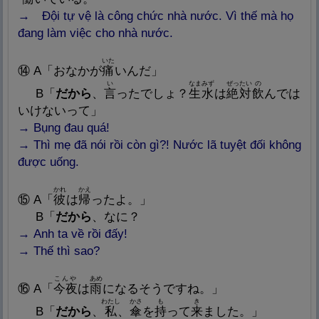
→ Đội tự vệ là công chức nhà nước. Vì thế mà họ
đang làm việc cho nhà nước.
いた
⑭
A
「おなかが
痛
いんだ」
い
なまみず
ぜったい
の
B
「
だから
、
言
ったでしょ？
生
水
は
絶
対
飲
んでは
いけないって」
→ Bụng đau quá!
→
Thì mẹ đã nói rồi còn gì?! Nước lã tuyệt đối không
được uống.
かれ
かえ
⑮
A
「
彼
は
帰
ったよ。」
B
「
だから
、なに？
→ Anh ta
về rồi đấy!
→
Thế thì sao?
こんや
あめ
⑯
A
「
今
夜
は
雨
になるそうですね。」
わたし
かさ
も
き
B
「
だから
、
私
、
傘
を
持
って
来
ました。」