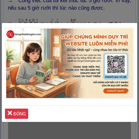
→
Công việc của tôi kết thúc lúc 5 giờ rưỡi. Vì vậy,
nếu sau 5 giờ rưỡi thì lúc nào cũng được.
てんきよほう
ごご
あめ
⑩
天
気
予
報
では
午
後
から
雨
だそうです。
ですか
も
ら
、
傘
を
持
っていたほうがいいですよ。
→
Theo dự báo thời tiết thì nghe nói là sẽ mưa từ
chiều. Vì vậy, cậu nên mang dù theo thì tốt hơn đấy.
あした
りょこう
も
わけ
⑪
明
日
から
旅
行
に
行
きます。
ですから
申
し
訳
あり
らいしゅう
しゅっせき
ませんが、
来
週
のパーティーには
出
席
できませ
ん。
→
Từ ngày mai sẽ đi du lịch. Vì vậy, xin lỗi nhưng
mà tôi không thể tham dự bữa tiệc tuần sau được.
Quảng cáo giúp
Tiếng Nhật Đơn Giản
duy trì Website
LUÔN MIỄN PHÍ
ĐÓNG
Xin lỗi
vì đã làm phiền mọi người!