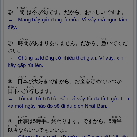
たけのこ
いま
しゅん
⑥
筍
は
今
が
旬
です。
だから
、おいしいですよ。
→ Măng bây giờ đang là mùa. Vì vậy mà ngon lắm
đấy.
じかん
いそ
⑦
時
間
があまりありません。
だから
、
急
いでくだ
さい。
→
Chúng
ta không có nhiều thời gian. Vì vậy, xin
hãy gấp rút lên.
にほん
だいす
かね
た
⑧
日
本
が
大
好
き
ですから
、お
金
を
貯
めていつか
にほん
りょこう
日
本
へ
旅
行
します。
→
Tôi rất thích Nhật Bản, vì vậy tôi đã tích góp tiền
và một ngày nào đó sẽ đi du dịch Nhật Bản.
しごと
じはん
お
じはん
⑨
仕
事
は5
時
半
に
終
わります。
ですから、
5
時
半
いこう
以
降
ならいつでもいいよ。