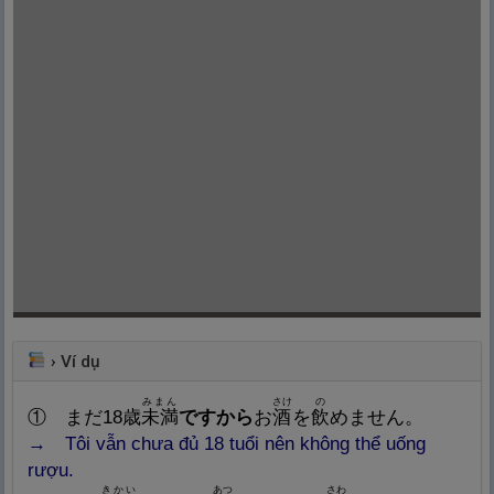
›
Ví dụ
みまん
さけ
の
①
まだ18
歳
未
満
ですから
お
酒
を
飲
めません。
→
Tôi vẫn chưa đủ 18 tuổi nên không thể uống
rượu.
きかい
あつ
さわ