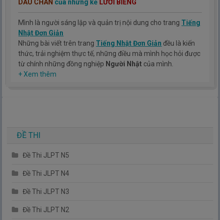
DẤU CHÂN
của những kẻ
LƯỜI BIẾNG
Mình là người sáng lập và quản trị nội dung cho trang
Tiếng
Nhật Đơn Giản
Những bài viết trên trang
Tiếng Nhật Đơn Giản
đều là kiến
thức, trải nghiệm thực tế, những điều mà mình học hỏi được
từ chính những đồng nghiệp
Người Nhật
của mình.
Hy vọng rằng kinh nghiệm mà mình có được sẽ giúp các bạn
+ Xem thêm
hiểu thêm về tiếng nhật, cũng như văn hóa, con người nhật
bản.
TIẾNG NHẬT ĐƠN GIẢN !
ĐỀ THI
Đề Thi JLPT N5
Đề Thi JLPT N4
Đề Thi JLPT N3
Đề Thi JLPT N2