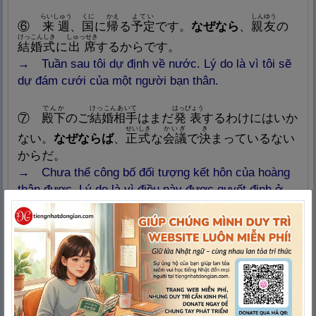
らいしゅう
くに
かえ
よてい
しんゆう
⑥
来
週
、
国
に
帰
る
予
定
です。
なぜなら
、
親
友
の
けっこんしき
しゅっせき
結
婚
式
に
出
席
するからです。
→ Tuần sau tôi dự định về nước. Lý do là vì tôi sẽ
dự đám cưới của một người bạn thân.
でんか
けっこんあいて
はっぴょう
⑦
殿
下
のご
結
婚
相
手
はまだ
発
表
するわけにはいか
せいしき
かいぎ
き
ない。
なぜならば
、
正
式
な
会
議
で
決
まっているない
からだ。
→ Chưa thể công bố đối tượng kết hôn của hoàng
thân được. Lý do là vì điều này được quyết định ở
một cuộc hợp chính thức.
いま
なん
い
きょうぎちゅう
⑧
今
は
何
とも
言
えない。
なぜならば
まだ
協
議
中
だから
。
→
Giờ
thì chưa thể nói được gì. Lý do là vì vẫn
đang thảo luận.