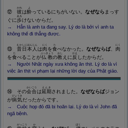
かれ
よ
⑫
彼
は
酔
っているにちがいない。
なぜなら
まっす
ある
ぐに
歩
けないから
だ。
→
Hẳn
là anh ta đang say. Lý do là bởi vì anh ta
không thể đi thẳng được.
むかしにほんじん
にく
た
にく
⑬
昔
日
本
人
は
肉
を
食
べなかった。
なぜならば
、
肉
た
ぶっきょう
おし
かえ
を
食
べることが
仏
教
の
教
えに
反
したからだ。
→ Người Nhật ngày xưa không ăn thịt. Lý do là vì
việc ăn thịt vi phạm lại những lời dạy của Phật giáo.
Quảng cáo giúp
Tiếng Nhật Đơn Giản
duy trì Website
LUÔN MIỄN PHÍ
Xin lỗi
vì đã làm phiền mọi người!
かいごう
えんき
⑭
その
会
合
は
延
期
されました。
なぜならば
ジョン
びょうき
が
病
気
だったからです。
→ Cuộc họp đó đã bị hoãn lại. Lý do là vì John đã
ngã bệnh.
がっこう
か
ぼく