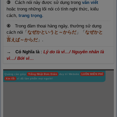
③
C
ách nói này được sử dụng trong
văn viết
hoặc trong những lối nói có tính nghi thức, kiểu
cách,
trang trọng.
④
Trong đàm thoại hàng ngày, thường sử dụng
cách nói
「
なぜかというと～からだ
」「
なぜかと
い
言
えば～からだ
」
.
→ Có Nghĩa là
:
Lý do là vì…/ Nguyên nhân là
vì…/ Bởi vì…
Quảng cáo giúp
Tiếng Nhật Đơn Giản
duy trì Website
LUÔN MIỄN PHÍ
Xin lỗi
vì đã làm phiền mọi người!