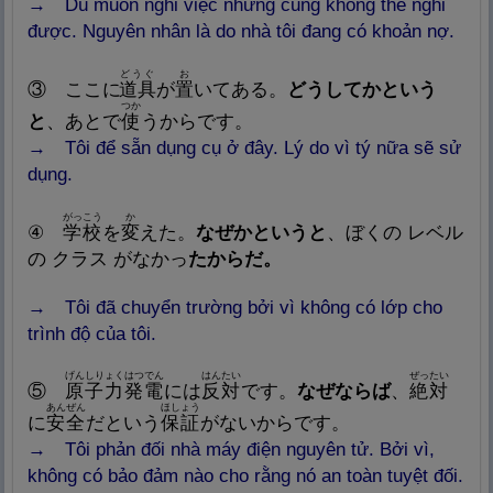
→ Dù muốn nghỉ việc nhưng cũng không thể nghỉ
được. Nguyên nhân là do nhà tôi đang có khoản nợ.
どうぐ
お
③ ここに
道
具
が
置
いてある。
どうしてかという
つか
と
、あとで
使
うからです。
→ Tôi để sẵn dụng cụ ở đây. Lý do vì tý nữa sẽ sử
dụng.
がっこう
か
④
学
校
を
変
えた。
なぜかというと
、ぼくの レベル
の クラス がなかっ
たからだ。
→ Tôi đã chuyển trường bởi vì không có lớp cho
trình độ của tôi.
げんしりょくはつでん
はんたい
ぜったい
⑤
原
子
力
発
電
には
反
対
です。
なぜならば
、
絶
対
あんぜん
ほしょう
に
安
全
だという
保
証
がないからです。
→ Tôi phản đối nhà máy điện nguyên tử. Bởi vì,
không có bảo đảm nào cho rằng nó an toàn tuyệt đối.