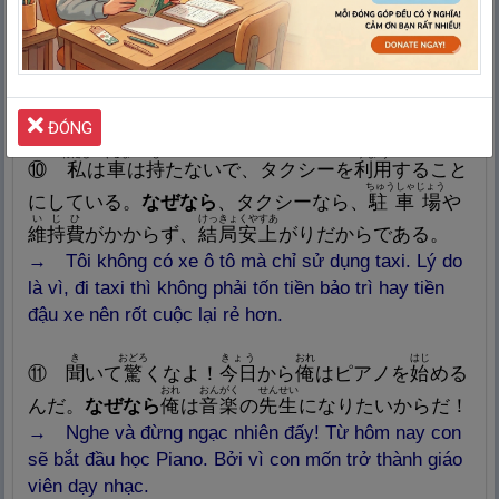
ばしょ
だいず
おも
⑨
この
場
所
が
大
好
きだ。
なぜなら
、たくさんの
思
で
い
出
があるからだ。
→ Tôi yêu nơi này. Lý do là vì tôi có rất nhiều kỷ
niệm ở đây.
ĐÓNG
わたし
くるま
も
りよう
⑩
私
は
車
は
持
たないで、タクシーを
利
用
すること
ちゅうしゃじょう
にしている。
なぜなら
、タクシーなら、
駐
車
場
や
いじひ
けっきょくやすあ
維
持
費
がかからず、
結
局
安
上
がりだからである。
→ Tôi không có xe ô tô mà chỉ sử dụng taxi. Lý do
là vì, đi taxi thì không phải tốn tiền bảo trì hay tiền
đậu xe nên rốt cuộc lại rẻ hơn.
き
おどろ
きょう
おれ
はじ
⑪
聞
いて
驚
くなよ！
今
日
から
俺
はピアノを
始
める
おれ
おんがく
せんせい
んだ。
なぜなら
俺
は
音
楽
の
先
生
になりたいからだ！
→ Nghe và đừng ngạc nhiên đấy! Từ hôm nay con
sẽ bắt đầu học Piano. Bởi vì con mốn trở thành giáo
viên dạy nhạc.