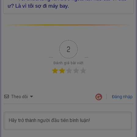
ư? Là vì tôi sợ đi máy bay.
2
Đánh giá bài viết
Theo dõi
Đăng nhập