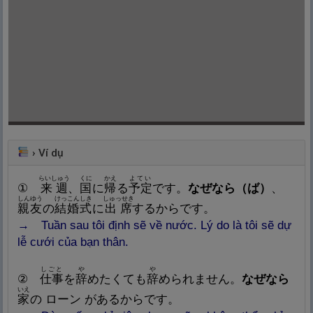
›
Ví dụ
らいしゅう
くに
かえ
よてい
①
来
週
、
国
に
帰
る
予
定
です。
なぜなら（ば）
、
しんゆう
けっこんしき
しゅっせき
親
友
の
結
婚
式
に
出
席
するからです。
→ Tuần sau tôi định sẽ về nước. Lý do là tôi sẽ dự
lễ cưới của bạn thân.
しごと
や
や
②
仕
事
を
辞
めたくても
辞
められません。
なぜなら
いえ
家
の ローン があるからです。