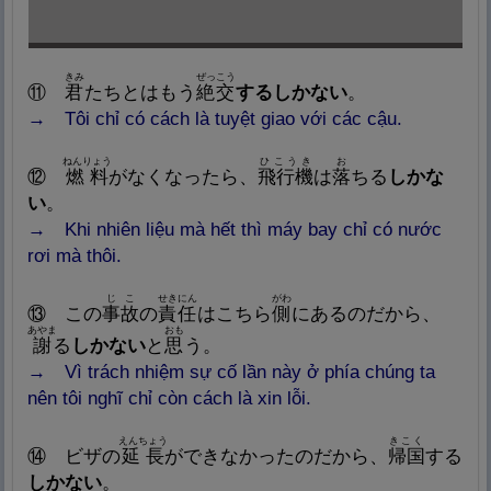
きみ
ぜっこう
⑪
君
たちとはもう
絶
交
するしかない
。
→
Tô
i chỉ có cách là tuyệt giao với các cậu.
ねんりょう
ひこうき
お
⑫
燃
料
がなくなったら、
飛
行
機
は
落
ちる
しかな
い
。
→ Khi nhiên liệu mà hết thì máy bay chỉ có nước
rơi mà thôi.
じこ
せきにん
がわ
⑬
この
事
故
の
責
任
はこちら
側
にあるのだから、
あやま
おも
謝
る
しかない
と
思
う。
→
V
ì trách nhiệm sự cố lần này ở phía chúng ta
nên tôi nghĩ chỉ còn cách là xin lỗi.
えんちょう
きこく
⑭
ビザの
延
長
ができなかったのだから、
帰
国
する
しかない
。