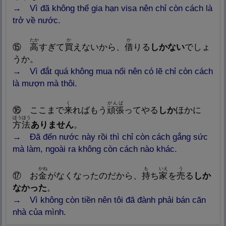
→
Vì
đã không thể gia hạn visa nên chỉ còn cách là
trở về nước.
たか
か
か
⑮
高
すぎて
買
えないから、
借
りる
しかない
でしょ
うか。
→ Vì đắt quá không mua nổi nên có lẽ chỉ còn cách
là mượn mà thôi.
く
がんば
⑯
ここまで
来
ればもう
頑
張
ってやる
しか
ほかに
ほうほう
方
法
ありません
。
→ Đã đến nước này rồi thì chỉ còn cách gắng sức
mà làm, ngoài ra không còn cách nào khác.
かね
も
いえ
う
⑰
お
金
がなくなったのだから、
持
ち
家
を
売
る
しか
なかった
。
→ Vì không còn tiền nên tôi đã đành phải bán căn
nhà của mình.