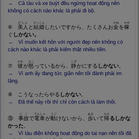
→ Cả tàu và xe buýt đều ngừng hoạt động nên
không có cách nào khác là phải đi bộ.
びじん
けっこん
かね
かせ
⑥
美
人
と
結
婚
したいですから、たくさんお
金
を
稼
ぐ
しかない。
→ Vì muốn kết hôn với người đẹp nên không có
cách nào khác là phải kiếm thật nhiều tiền.
かれ
おこ
しず
⑦
彼
が
怒
っているから、
静
かにする
しかない
。
→ Vì anh ấy đang tức giận nên tôi đành phải im
lặng.
⑧
こうなったらやる
しかない
。
→ Đã thế này rồi thì chỉ còn cách là làm thôi.
じこ
でんしゃ
うご
ある
かえ
⑨
事
故
で
電
車
が
動
けないから、
歩
いて
帰
るしかな
かった
。
→
Vì
tàu điện không hoạt động do tai nạn nên tôi đã