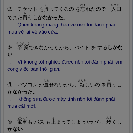
も
わす
いりぐち
② チケット を
持
ってくるの を
忘
れたので、
入
口
か
でまた
買
う
しかなかった
。
→ Quên không mang theo vé nên tôi đành phải
mua vé lại vé vào cửa.
そつぎょう
③
卒
業
できなかったから、バイト を する
しかな
い
。
→ Vì không tốt nghiệp được nên tôi đành phải làm
công việc bán thời gian.
なお
あたら
か
④ パソコン が
直
せないから、
新
しいの を
買
う
し
かなかった。
→ Không sửa được máy tính nên tôi đành phải
mua cái mới.
でんしゃ
と
ある
⑤
電
車
も バス も
止
まってしまったから、
歩
く
し
かない
。