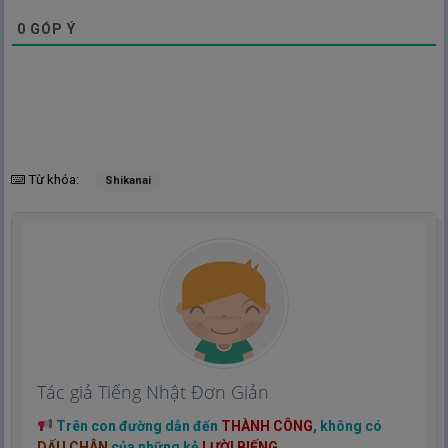
0
GÓP Ý
Từ khóa:
Shikanai
Tác giả Tiếng Nhật Đơn Giản
Trên con đường dẫn đến
THÀNH CÔNG
, không có
DẤU CHÂN
của những kẻ
LƯỜI BIẾNG