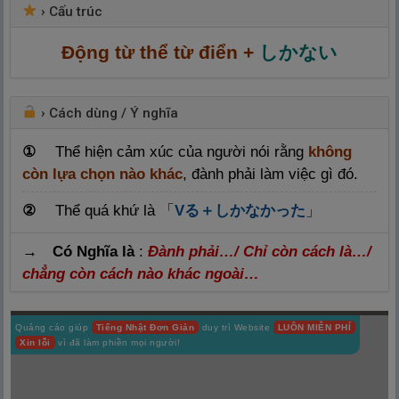
›
Cấu trúc
Động từ thể từ điển +
しかない
›
Cách dùng / Ý nghĩa
①
Thể hiện cảm xúc của người nói rằng
không
còn lựa chọn nào khác
, đành phải làm việc gì đó.
②
Th
ể quá khứ là
「
V
る＋しかなかった
」
→ Có Nghĩa là
:
Đành phải…/ Chỉ còn cách là…/
chẳng còn cách nào khác ngoài…
Quảng cáo giúp
Tiếng Nhật Đơn Giản
duy trì Website
LUÔN MIỄN PHÍ
Xin lỗi
vì đã làm phiền mọi người!