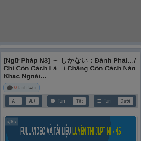
[Ngữ Pháp N3] ～ しかない：Đành Phải…/
Chỉ Còn Cách Là…/ Chẳng Còn Cách Nào
Khác Ngoài…
0
bình luận
+
Furi
Tắt
Furi
Dưới
－