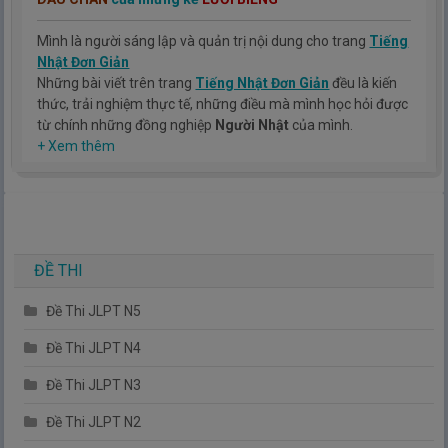
Mình là người sáng lập và quản trị nội dung cho trang
Tiếng
Nhật Đơn Giản
Những bài viết trên trang
Tiếng Nhật Đơn Giản
đều là kiến
thức, trải nghiệm thực tế, những điều mà mình học hỏi được
từ chính những đồng nghiệp
Người Nhật
của mình.
Hy vọng rằng kinh nghiệm mà mình có được sẽ giúp các bạn
+ Xem thêm
hiểu thêm về tiếng nhật, cũng như văn hóa, con người nhật
bản.
TIẾNG NHẬT ĐƠN GIẢN !
ĐỀ THI
Đề Thi JLPT N5
Đề Thi JLPT N4
Đề Thi JLPT N3
Đề Thi JLPT N2