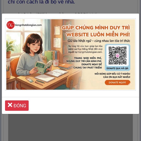
chỉ còn cách là đi bộ về nhà.
しゃちょう
けつだん
うえ
われわれしゃいん
⑩
社
長
が
決
断
した
上
は、
我
々
社
員
はやる
しかな
い
。
→ Vì giám đốc đã quyết nên nhân viên chúng tôi
chỉ có nước thực hiện mà thôi.
Quảng cáo giúp
Tiếng Nhật Đơn Giản
duy trì Website
LUÔN MIỄN PHÍ
Xin lỗi
vì đã làm phiền mọi người!
ĐÓNG