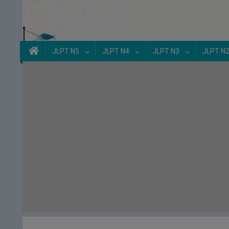
JLPT N5
JLPT N4
JLPT N3
JLPT N