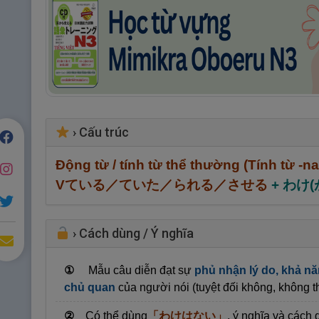
›
Cấu trúc
Động từ / tính từ thể thường (Tính từ -n
Vている／ていた／られる／させる
+ わけ(
›
Cách dùng / Ý nghĩa
①
Mẫu câu diễn đạt sự
phủ nhận lý do, khả nă
chủ quan
của người nói (
tuyệt đối không, không 
②
Có thể dùng
「わけはない」
, ý nghĩa và cách