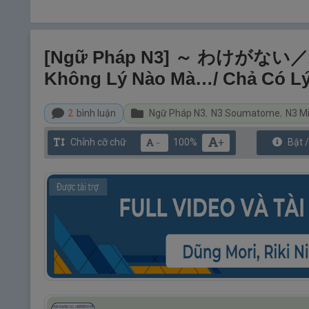
[Ngữ Pháp N3] ～ わけがない
Không Lý Nào Mà…/ Chả Có L
2
bình luận
Ngữ Pháp N3
,
N3 Soumatome
,
N3 M
+
Chỉnh cỡ chữ
100%
Bật 
－