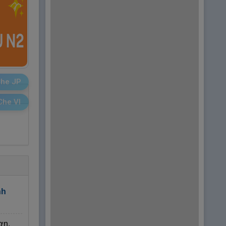
he JP
Che VI
nh
ơn.