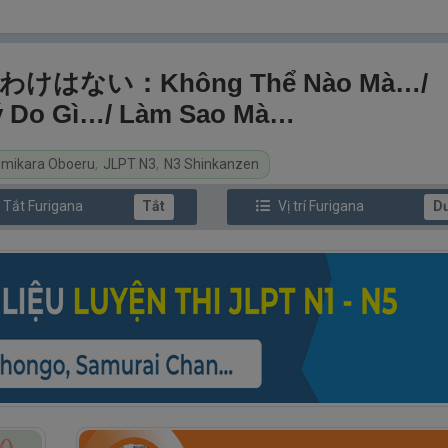
／わけはない：Không Thể Nào Mà…/
ý Do Gì…/ Làm Sao Mà…
imikara Oboeru
,
JLPT N3
,
N3 Shinkanzen
/ Tắt
Furi
gana
Tắt
Vị trí
Furi
gana
D