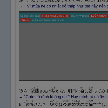
⑪
こんなに
低
温
の
夏
なんだから、
秋
にとれる
→
Vì mùa hè có nhiệt độ thấp như thế này nên
Quảng cáo giúp
Tiếng Nhật Đơn Giản
duy trì Website
LUÔN MIỄN P
Xin lỗi
vì đã làm phiền mọi người!
ごとう
ひま
かい
さそ
⑫
A
「
後
藤
さんは
暇
かな。
明
日
の
会
に
誘
ってみ
→
“Goto có rảnh không nhỉ? Hay mình rủ cô ấy th
ごとう
かのじょ
いまけっこんしき
じゅんび
B
「
後
藤
さん？
彼
女
は
今
結
婚
式
の
準
備
で
忙
し