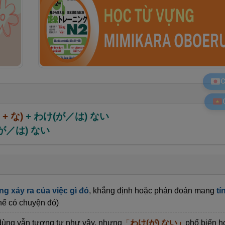
C
a + な)
+ わけ(が／は) ない
が／は) ない
ng xảy ra của việc gì đó
, khẳng định hoặc phán đoán mang
tí
thể có chuyện đó)
 dùng vẫn tương tự như vậy, nhưng
「
わけ(が) ない」
phổ biến h