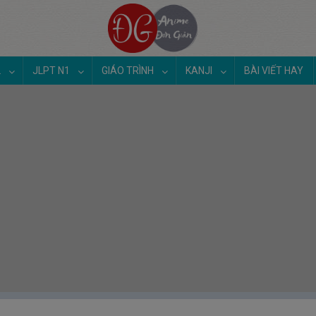
2
JLPT N1
GIÁO TRÌNH
KANJI
BÀI VIẾT HAY