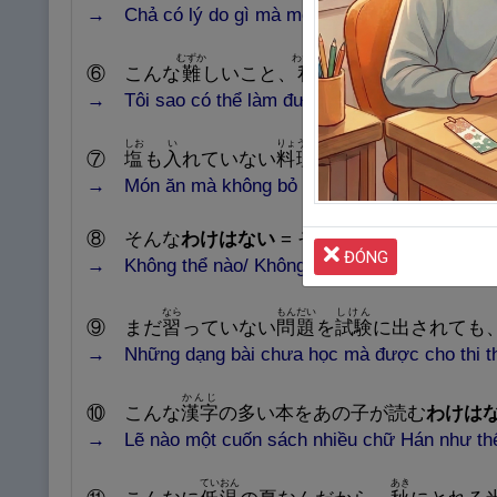
→ Chả có lý do gì mà một người toàn nói dối như
むずか
わたし
でき
⑥ こんな
難
しいこと、
私
に
出
来
る
わけがない
→ Tôi sao có thể làm được việc khó thế này.
しお
い
りょうり
⑦
塩
も
入
れていない
料
理
なんておいしい
わけ
→ Món ăn mà không bỏ muối vào thì sao mà ng
⑧ そんな
わけはない
= そんなわけ ( が ) ない 
ĐÓNG
→ Không thể nào/ Không thể như thế được.
なら
もんだい
しけん
⑨
まだ
習
っていない
問
題
を
試
験
に
出
されても
→
Những dạng bài chưa học mà được cho thi t
かんじ
⑩
こんな
漢
字
の
多
い
本
をあの
子
が
読
む
わけは
→ Lẽ nào
một cuốn sách nhiều chữ Hán như thế n
ていおん
あき