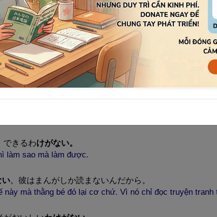
 anh ta lại được mọi người tin tưởng.
。
がない。
on được.
。
、できるわ
けがない
。
hì làm sao mà làm được.
ない
。
彼
はまんがしか
読
まないんだから。
ày mà thằng bé đó lại cơ chứ. Vì nó chỉ đọc truyện tranh t