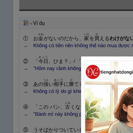
›
Ví dụ
かね
いえ
か
① お
金
がないのだから、
家
を
買
える
わけがな
→ Không có tiền nên không thể nào mua được 
きょう
あ
② 「
今
日
、ひま？」/ 「ひまな
わけないよ
。
明
→ ”Hôm nay rảnh không?” / “Rảnh thế nào được? 
つよ
あいて
か
③ あの
強
い
相
手
に
勝
てる
わけがない
。
→ Không có lý do gì khiến tôi có thể thắng được
ふる
ふる
④ 「この パン、
古
くない？」/ 「
古
い
わけな
→ ”Bánh mì này không phải cũ đấy chứ?” / “Cũ 
かれ
しんよう
⑤ うそばかりついている
彼
が、みんなに
信
用