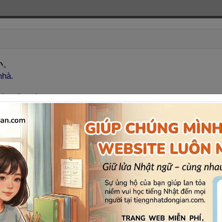
い
。
nhà.
した
ひ
こ
日
、
引
っ
越
しなんだから」
Mai là phải chuyển nhà rồi.”
 đối thủ mạnh đó.
きのう
か
いよ
。
昨
日
買
ったんだから」
là cũ thế nào? Hôm qua mới mua mà.”
される
わけがない
でしょう。