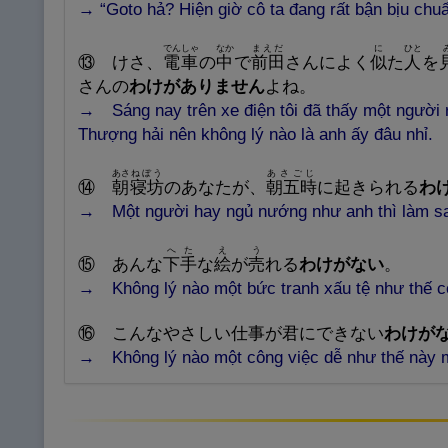
→
“Goto hả? Hiện giờ cô ta đang rất bận bịu chu
でんしゃ
なか
まえだ
に
ひと
⑬
けさ、
電
車
の
中
で
前
田
さんによく
似
た
人
を
さんの
わけがありません
よね。
→
Sáng nay trên xe điện tôi đã thấy một người
Thượng hải nên không lý nào là anh ấy đâu nhỉ.
あさ
ねぼう
あさごじ
⑭
朝
寝
坊
のあなたが、
朝
五
時
に
起
きられる
わ
→
Một người hay ngủ nướng như anh thì làm s
へた
え
う
⑮
あんな
下
手
な
絵
が
売
れる
わけがない
。
→ Không lý nào
một bức tranh xấu tệ như thế c
⑯
こんなやさしい
仕
事
が
君
にできない
わけが
→ Không lý nào
một công việc dễ như thế này 