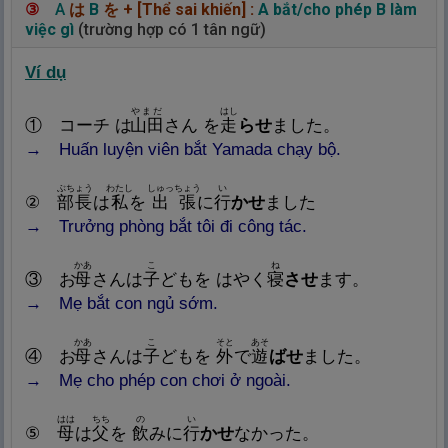
③
A
は
B
を
+ [Thể sai khiến]
:
A bắt/cho phép B làm
việc gì
(trường hợp có 1 tân ngữ)
Ví dụ
やまだ
はし
① コーチ は
山
田
さん を
走
らせ
ました。
→
Huấn luyện viên bắt Yamada chạy bộ.
ぶちょう
わたし
しゅっちょう
い
②
部
長
は
私
を
出
張
に
行
かせ
ました
→
Trưởng phòng bắt tôi đi công tác.
かあ
こ
ね
③ お
母
さんは
子
どもを はやく
寝
させ
ます。
→
Mẹ bắt con ngủ sớm.
かあ
こ
そと
あそ
④ お
母
さんは
子
どもを
外
で
遊
ばせ
ました。
→
Mẹ cho phép con chơi ở ngoài.
はは
ちち
の
い
⑤
母
は
父
を
飲
みに
行
かせ
なかった。