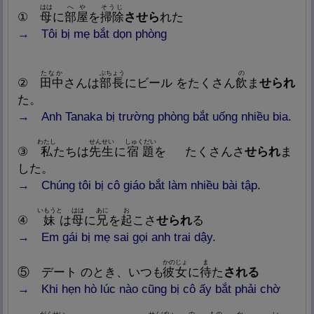
はは
へや
そうじ
①
母
に
部
屋
を
掃
除
させら
れた
→ Tôi bị mẹ bắt dọn phòng
たなか
ぶちょう
の
②
田
中
さんは
部
長
にビール をたくさん
飲
ま
せられ
た。
→ Anh Tanaka bị trường phòng bắt uống nhiều bia.
わたし
せんせい
しゅくだい
③
私
たちは
先
生
に
宿
題
を たくさんさ
せられ
ま
した。
→ Chúng tôi bị cô giáo bắt làm nhiều bài tập.
いもうと
はは
あに
お
④
妹
は
母
に
兄
を
起
こさ
せられ
る
→ Em gái bị mẹ sai gọi anh trai dậy.
かのじょ
ま
⑤ デート のとき、いつも
彼
女
に
待
た
される
→ Khi hẹn hò lúc nào cũng bị cô ấy bắt phải chờ