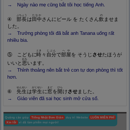
→ Ngày nào mẹ cũng bắt tôi học tiếng Anh.
ぶちょう
たなか
の
④
部
長
は
田
中
さんにビール を たくさん
飲
ませま
した。
→ Trưởng phòng tôi đã bắt anh Tanana uống rất
nhiều bia.
とき
じぶん
へや
⑤ こどもに
時
々
自
分
で
部
屋
を そうじ
させ
たほうが
おも
いいと
思
います。
→ Thỉnh thoảng nên bắt trẻ con tự dọn phòng thì tốt
hơn.
せんせい
がくせい
まど
ひら
⑥
先
生
は
学
生
に
窓
を
開
け
させ
ました。
→
Giáo viên đã sai học sinh mở cửa sổ.
Quảng cáo giúp
Tiếng Nhật Đơn Giản
duy trì Website
LUÔN MIỄN PHÍ
Xin lỗi
vì đã làm phiền mọi người!