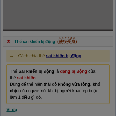
しえきうけみ
⑦
Thể sai khiến bị động
(
使
役
受
身
)
→ Cách chia thể
sai khiến bị động
Thể
Sai khiến bị động
là
dạng bị động
của
thể
sai khiến
.
Dùng để thể hiện thái độ
không vừa lòng
,
khó
chịu
của người nói khi bị người khác ép buộc
làm 1 điều gì đó.
Ví dụ