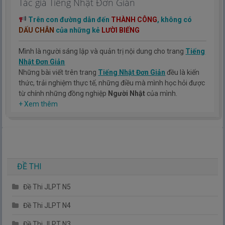
Tác giả Tiếng Nhật Đơn Giản
Trên con đường dẫn đến
THÀNH CÔNG
, không có
DẤU CHÂN
của những kẻ
LƯỜI BIẾNG
Mình là người sáng lập và quản trị nội dung cho trang
Tiếng
Nhật Đơn Giản
Những bài viết trên trang
Tiếng Nhật Đơn Giản
đều là kiến
thức, trải nghiệm thực tế, những điều mà mình học hỏi được
từ chính những đồng nghiệp
Người Nhật
của mình.
Hy vọng rằng kinh nghiệm mà mình có được sẽ giúp các bạn
+ Xem thêm
hiểu thêm về tiếng nhật, cũng như văn hóa, con người nhật
bản.
TIẾNG NHẬT ĐƠN GIẢN !
ĐỀ THI
Đề Thi JLPT N5
Đề Thi JLPT N4
Đề Thi JLPT N3