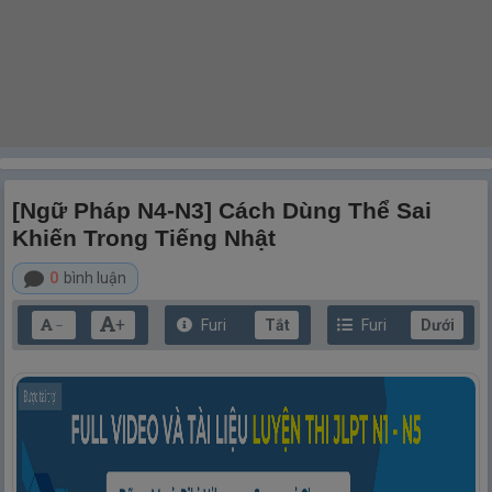
[Ngữ Pháp N4-N3] Cách Dùng Thể Sai
Khiến Trong Tiếng Nhật
0
bình luận
+
Furi
Tắt
Furi
Dưới
－