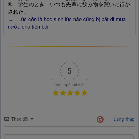
がくせい
せんぱい
の
もの
か
い
⑥
学
生
のとき、いつも
先
輩
に
飲
み
物
を
買
いに
行
か
された
。
→ Lúc còn là học sinh lúc nào cũng bị bắt đi mua
nước cho tiền bối
5
Đánh giá bài viết
Theo dõi
Đăng nhập