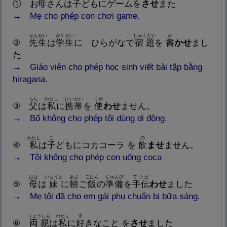
① お
母
さんは
子
どもにゲームを
させ
また
→
Mẹ cho phép con chơi game.
せんせい
がくせい
しゅくだい
か
②
先
生
は
学
生
に ひらがなで
宿
題
を
書
かせ
まし
た
→
Giáo viên cho phép học sinh viết bài tập bằng
hiragana.
ちち
わたし
けいたい
つか
③
父
は
私
に
携
帯
を
使
わせ
ません。
→
Bố không cho phép tôi dùng di động.
わたし
こ
の
④
私
は
子
どもにコカコーラ を
飲
ませ
ません。
→
Tôi không cho phép con uống coca
はは
いもうと
あさ
ごはん
じゅんび
てつだ
⑤
母
は
妹
に
朝
ご
飯
の
準
備
を
手
伝
わせ
ました
→
Mẹ tôi đã cho em gái phụ chuẩn bị bữa sáng.
りょうしん
わたし
す
⑥
両
親
は
私
に
好
きなこと を
させ
ました