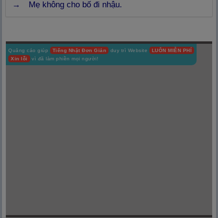
→
Mẹ không cho bố đi nhậu.
Quảng cáo giúp
Tiếng Nhật Đơn Giản
duy trì Website
LUÔN MIỄN PHÍ
Xin lỗi
vì đã làm phiền mọi người!