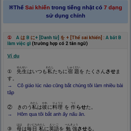
※Thể
Sai khiến
trong tiếng nhật có
7 dạng
sử dụng chính
①
A
は
B
に
+ [Danh từ]
を
+ [Thể sai khiến]
:
A bắt B
làm việc gì
(trường hợp có 2 tân ngữ)
Ví dụ
せんせい
わたし
しゅくだい
①
先
生
はいつも
私
たちに
宿
題
を たくさん
させ
ま
す。
→ Cô giáo lúc nào cũng bắt chúng tôi làm nhiều bài
tập
わたし
かれ
りょうり
つく
② きのう
私
は
彼
に
料
理
を
作
らせ
た。
→ Hôm qua tôi bắt anh ấy nấu ăn.
はは
まいにち
わたし
えいご
べんきょう
③
母
は
毎
日
私
に
英
語
を
勉
強
させ
る。