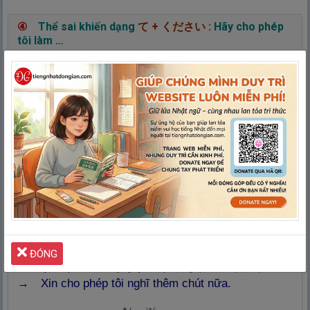
④
Thể sai khiến dạng
て
+
ください
:
Hãy cho phép
tôi làm …
Ví dụ
はな
① すみません、
話
させてください
。
→
Xin hãy để tôi nói.
い
② すみません、トイレ に
行
かせてください
→
Cho phép tôi vào nhà vệ sinh.
まいにち
かえ
③
今
日
ははやく
帰
らせてください。
→
Hãy cho phép tôi về sớm ngày hôm nay.
ĐÓNG
かんが
④ すみません、もうすこし
考
え
させてください
→
Xin cho phép tôi nghĩ thêm chút nữa.
きん
はら