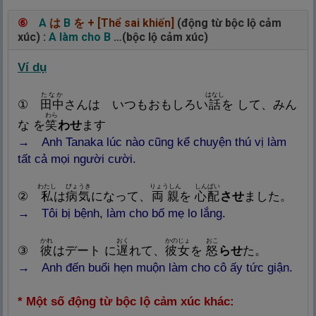
⑥
A
は
B
を
+ [Thể sai khiến]
(động từ bộc lộ cảm
xúc) :
A làm cho B
…(bộc lộ cảm xúc)
Ví dụ
たなか
はなし
①
田
中
さんは いつもおもしろい
話
を して、みん
わら
な を
笑
わせ
ます
→
Anh Tanaka lúc nào cũng kể chuyện thú vị làm
tất cả mọi người cười.
わたし
びょうき
りょうしん
しんぱい
②
私
は
病
気
になって、
両
親
を
心
配
させ
ました。
→
Tôi bị bệnh, làm cho bố mẹ lo lắng.
かれ
おく
かのじょ
おこ
③
彼
はデート に
遅
れて、
彼
女
を
怒
らせ
た。
→
Anh đến buổi hẹn muộn làm cho cô ấy tức giận.
* Một số động từ bộc lộ cảm xúc khác: