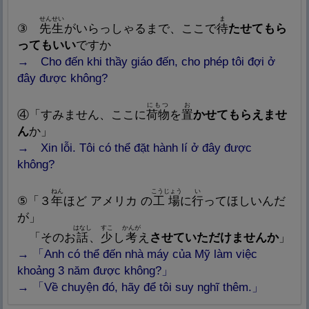
せんせい
ま
③
先
生
がいらっしゃるまで、ここで
待
たせてもら
ってもいい
ですか
→ Cho đến khi thầy giáo đến, cho phép tôi đợi ở
đây được không?
にもつ
お
④「すみません、ここに
荷
物
を
置
かせてもらえませ
ん
か」
→ Xin lỗi. Tôi có thể đặt hành lí ở đây được
không?
ねん
こうじょう
い
⑤「３
年
ほど アメリカ の
工
場
に
行
ってほしいんだ
が」
はなし
すこ
かんが
「そのお
話
、
少
し
考
え
させていただけませんか
」
→ 「Anh có thể đến nhà máy của Mỹ làm việc
khoảng 3 năm được không?」
→ 「Về chuyện đó, hãy để tôi suy nghĩ thêm.」