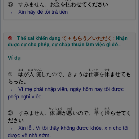
⑤ すみません、お
金
を
払
わせてください
→
Xin hãy để tôi trả tiền
⑤
Thể sai khiến dạng
て
+
もらう／いただく
:
Nhận
được sự cho phép, sự chấp thuận làm việc gì đó…
Ví dụ
はは
にゅういん
しごと
やす
①
母
が
入
院
したので、きょうは
仕
事
を
休
ませても
らった。
→ Vì mẹ phải nhập viện, ngày hôm nay tôi được
phép nghỉ việc.
たいちょう
わる
はや
かえ
② すみません、
体
調
が
悪
いので、
早
く
帰
らせてく
ださい
→ Xin lỗi. Vì tôi thấy không được khỏe, xin cho tôi
được về nhà sớm.