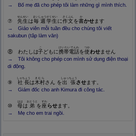
→
Bố mẹ đã cho phép tôi làm những gì mình thích.
せんせい
まいしゅう
がくせい
さくぶん
か
⑦
先
生
は
毎
週
学
生
に
作
文
を
書
かせ
ます
→
Giáo viên mỗi tuần đều cho chúng tôi viết
sakubun (tập làm văn)
こ
けいたいでんわ
つか
⑧ わたしは
子
どもに
携
帯
電
話
を
使
わせ
ません
→
Tôi không cho phép con mình sử dụng điện thoại
di động.
しゃちょう
きむら
しゅっちょう
⑨
社
長
は
木
村
さん を
出
張
させ
ます。
→
Giám đốc cho anh Kimura đi công tác.
はは
おとうと
すわ
⑩
母
は
弟
を
座
らせ
ます。
→
Mẹ cho em trai ngồi.