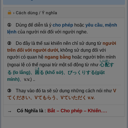
›
Cách dùng / Ý nghĩa
①
Dùng để diễn tả ý
cho phép
hoặc
yêu cầu, mệnh
lệnh
của người nói đối với người nghe
.
②
Do đây là thể sai khiến nên chỉ sử dụng từ
người
trên
đối với người dưới
,
không sử dụng đối với
người có quan hệ
ngang bằng
hoặc người trên mình
しんぱい
(ngoại lệ có thể ngoại trừ một số động từ như
心
配
す
こま
る
(lo lắng)
、
困
る
(khổ sở)
、びっくりする
(giật
mình)
、
v.v.) .
.
③
Thay vào đó ta sẽ sử dụng những cách nói như
V
てください、
V
てもらう、
V
ていただく
v.v.
→ Có Nghĩa là
:
Bắt – Cho phép – Khiến
….