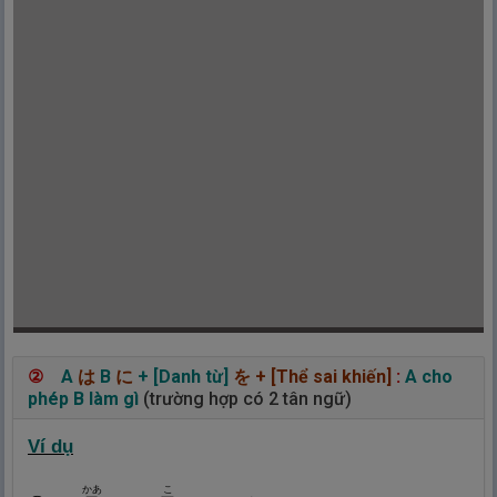
②
A
は
B
に
+ [Danh từ]
を
+
[Thể sai khiến]
:
A cho
phép B làm gì
(trường hợp có 2 tân ngữ)
Ví dụ
かあ
こ