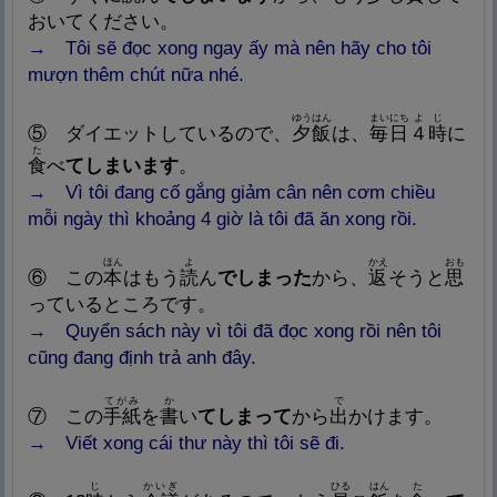
おいてください。
→
Tôi sẽ đọc xong ngay ấy mà nên hãy cho tôi
mượn thêm chút nữa nhé.
ゆうはん
まいにち
よ
じ
⑤ ダイエットしているので、
夕
飯
は、
毎
日
４
時
に
た
食
べ
てしまいます
。
→
Vì tôi đang cố gắng giảm cân nên cơm chiều
mỗi ngày thì khoảng 4 giờ là tôi đã ăn xong rồi.
ほん
よ
かえ
おも
⑥
この
本
はもう
読
ん
でしまった
から、
返
そうと
思
っているところです。
→
Quyển sách này vì tôi đã đọc xong rồi nên tôi
cũng đang định trả anh đây.
てがみ
か
で
⑦
この
手
紙
を
書
い
てしまって
から
出
かけます。
→
Viết xong cái thư này thì tôi sẽ đi.
じ
かいぎ
ひる
はん
た