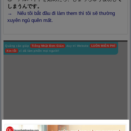
しまうんです。
→ Nếu tôi bắt đầu đi làm them thì tôi sẽ thường
xuyên ngủ quên mất.
Quảng cáo giúp
Tiếng Nhật Đơn Giản
duy trì Website
LUÔN MIỄN PHÍ
Xin lỗi
vì đã làm phiền mọi người!