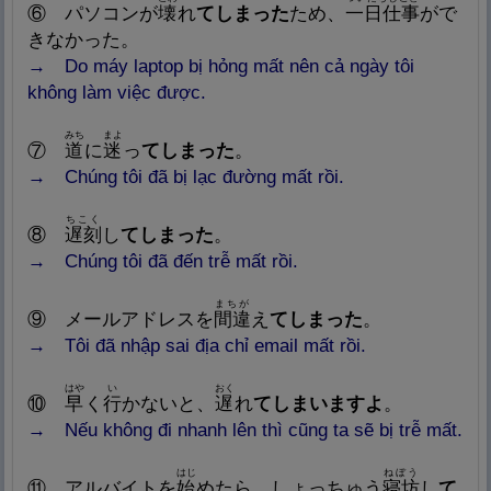
⑥
パソコンが
壊
れ
てしまった
ため、
一
日
仕
事
がで
きなかった。
→ Do máy laptop bị hỏng mất nên cả ngày tôi
không làm việc được.
みち
まよ
⑦
道
に
迷
っ
てしまった
。
→ Chúng tôi đã bị lạc đường mất rồi.
ちこく
⑧
遅
刻
し
てしまった
。
→ Chúng tôi đã đến trễ mất rồi.
まちが
⑨
メールアドレスを
間
違
え
てしまった
。
→ Tôi đã nhập sai địa chỉ email mất rồi.
はや
い
おく
⑩
早
く
行
かない
と、
遅
れ
てしまいますよ
。
→ Nếu không đi nhanh lên thì cũng ta sẽ bị trễ mất.
はじ
ねぼう
⑪
アルバイトを
始
めたら、しょっちゅう
寝
坊
し
て