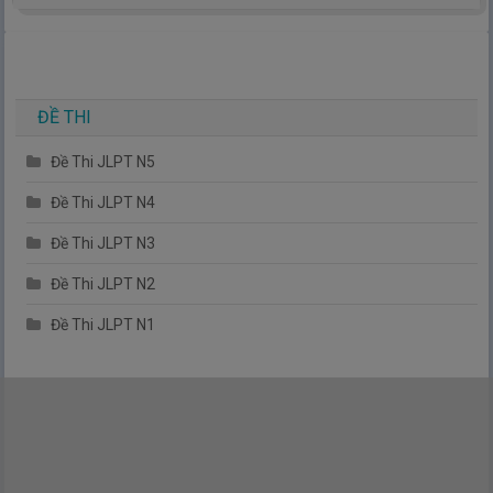
hiểu thêm về tiếng nhật, cũng như văn hóa, con người nhật
bản.
TIẾNG NHẬT ĐƠN GIẢN !
ĐỀ THI
Đề Thi JLPT N5
Đề Thi JLPT N4
Đề Thi JLPT N3
Đề Thi JLPT N2
Đề Thi JLPT N1