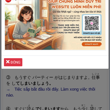
Cách dùng 2:
Diễn đạt một sự việc/hành động đã
hoàn thành
たなか
た
①
田
中
さんは ケーキ を
食
べ
てしまいました。
→ Tanaka đã ăn hết sạch cái bánh ngọt rồi.
しゅくだい
② もう
宿
題
を し
てしまいました。
ĐÓNG
→ Tôi đã làm xong hết bài tập rồi.
しごと
③ もうすぐ パーティー がはじまりますよ。
仕
事
を し
てしまいましょう。
→ Tiệc sắp bắt đầu rồi đấy. Làm xong việc thôi
nào.
よ
すこ
か
④ すぐに
読
ん
でしまいます
から、もう
少
し
貸
して