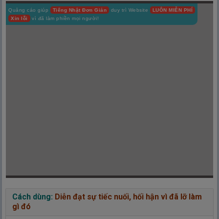
Quảng cáo giúp
Tiếng Nhật Đơn Giản
duy trì Website
LUÔN MIỄN PHÍ
Xin lỗi
vì đã làm phiền mọi người!
Cách dùng:
Diễn đạt sự tiếc nuối, hối hận vì đã lỡ làm
gì đó