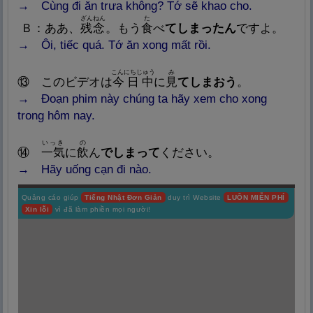
→ Cùng đi ăn trưa không? Tớ sẽ khao cho.
ざんねん
た
Ｂ：ああ、
残
念
。もう
食
べ
てしまったん
ですよ。
→ Ôi, tiếc quá. Tớ ăn xong mất rồi.
こんにちじゅう
み
⑬
このビデオは
今
日
中
に
見
てしまおう
。
→
Đoạn phim này chúng ta hãy xem cho xong
trong hôm nay.
いっき
の
⑭
一
気
に
飲
ん
でしまって
ください。
→
Hãy uống cạn đi nào.
Quảng cáo giúp
Tiếng Nhật Đơn Giản
duy trì Website
LUÔN MIỄN PHÍ
Xin lỗi
vì đã làm phiền mọi người!