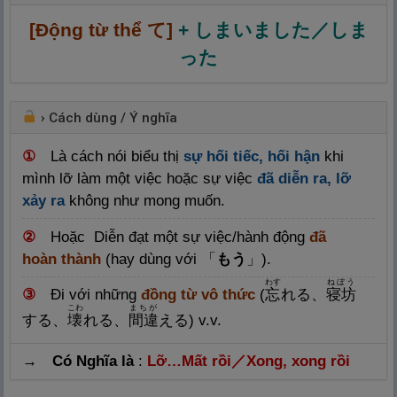
[Động từ thể て]
+ しまいました／しま
った
›
Cách dùng / Ý nghĩa
①
Là cách nói biểu thị
sự hối tiếc, hối hận
khi
mình lỡ làm một việc hoặc sự việc
đã diễn ra, lỡ
xảy ra
không như mong muốn.
②
Hoặc
Diễn đạt một sự việc/hành động
đã
hoàn thành
(hay dùng với 「
もう
」).
わす
ねぼう
③
Đi với những
đồng từ vô thức
(
忘
れる、
寝
坊
こわ
まちが
する、
壊
れる、
間
違
える) v.v.
→ Có Nghĩa là
:
Lỡ…Mất rồi／
Xong, xong rồi