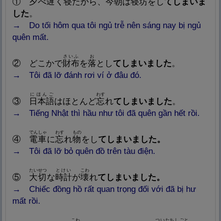
①
夕
べ
遅
く
寝
たから、
今
朝
は
寝
坊
をし
てしまいま
した
。
→ Do tối hôm qua tôi ngủ trễ nên sáng nay bị ngủ
quên mất.
さいふ
お
②
どこかで
財
布
を
落
とし
てしまいました
。
→ Tôi đã lỡ đánh rơi ví ở đâu đó.
にほんご
わす
③
日
本
語
はほとんど
忘
れ
てしまいました
。
→ Tiếng Nhật thì hầu như tôi đã quên gần hết rồi.
でんしゃ
わす
もの
④
電
車
に
忘
れ
物
をし
てしまいました。
→ Tôi đã lỡ bỏ quên đồ trên tàu điện.
たいせつ
とけい
こわ
⑤
大
切
な
時
計
が
壊
れ
てしまいました。
→ Chiếc đồng hồ rất quan trọng đối với đã bị hư
mất rồi.
こわ
ついたちしごと