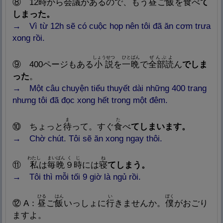
⑧
12
時
から
会
議
があるので、もう
昼
ご
飯
を
食
べ
て
しまった。
→
Vì từ 12h sẽ có cuộc họp nên tôi đã ăn cơm trưa
xong rồi.
しょうせつ
ひとばん
ぜんぶよ
⑨
400
ページもある
小
説
を
一
晩
で
全
部
読
ん
でしま
った
。
→
Một câu chuyện tiểu thuyết dài những 400 trang
nhưng tôi đã đọc xong hết trong một đêm.
ま
た
⑩
ちょっと
待
って。すぐ
食
べ
てしまいます。
→
Chờ chút. Tôi sẽ ăn xong ngay thôi.
わたし
まいばん
く
じ
ね
⑪
私
は
毎
晩
９
時
には
寝
てしまう
。
→
Tôi thì mỗi tối 9 giờ là ngủ rồi.
ひる
はん
い
ぼく
⑫
A
：
昼
ご
飯
いっしょに
行
きませんか。
僕
がおごり
ますよ。