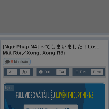
[Ngữ Pháp N4] ～てしまいました：Lỡ…
Mất Rồi／Xong, Xong Rồi
0
bình luận
+
Furi
Tắt
Furi
Dưới
－