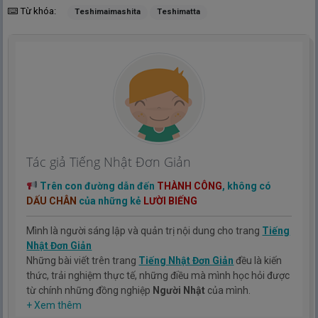
Từ khóa:
Teshimaimashita
Teshimatta
Tác giả Tiếng Nhật Đơn Giản
Trên con đường dẫn đến
THÀNH CÔNG
, không có
DẤU CHÂN
của những kẻ
LƯỜI BIẾNG
Mình là người sáng lập và quản trị nội dung cho trang
Tiếng
Nhật Đơn Giản
Những bài viết trên trang
Tiếng Nhật Đơn Giản
đều là kiến
thức, trải nghiệm thực tế, những điều mà mình học hỏi được
từ chính những đồng nghiệp
Người Nhật
của mình.
Hy vọng rằng kinh nghiệm mà mình có được sẽ giúp các bạn
+ Xem thêm