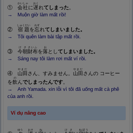
かいしゃ
おく
①
会
社
に
遅
れ
てしまった
。
→ Muộn giờ làm mất rồi!
しゅくだい
わす
②
宿
題
を
忘
れ
てしまいました。
→ Tôi quên làm bài tập mất rồi.
けさ
さいふ
お
③
今
朝
財
布
を
落
とし
てしまいました。
→ Sáng nay tôi làm rơi mất ví rồi.
やまだ
やまだ
④
山
田
さん、すみません。
山
田
さんの コーヒー
の
を
飲
ん
でしまったんです
。
→ Anh Yamada. xin lỗi vì tôi đã uống mất cà phê
của anh rồi.
Ví dụ
nâng cao
ゆう
おそ
ね
けさ
ねぼう