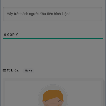
0
GÓP Ý
Từ khóa:
Nowa