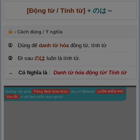
[Động từ / Tính từ]
+ のは～
›
Cách dùng / Ý nghĩa
①
Dùng để
danh từ hóa
động từ, tính từ
②
Đi sau
のは
luôn là tính từ.
→ Có Nghĩa là
:
Danh từ hóa động từ/ Tính từ
Quảng cáo giúp
Tiếng Nhật Đơn Giản
duy trì Website
LUÔN MIỄN PHÍ
Xin lỗi
vì đã làm phiền mọi người!