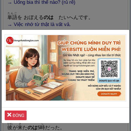
→
Uống bia thì thế nào? (rủ rê)
たんご
単
語
を おぼえる
のは
たいへんです。
→
Việc nhớ từ thật là vất vả.
わたし
う
きょうと
私
が
生
まれた
のは
京
都
です。
→
Nơi tôi sinh ra là Kyoto/ Kyoto là nơi tôi sinh ra.
けっこん
結
婚
を きめた
のは
こどもができたからです。
→
Quyết định kết hôn là vì đã có con.
かいぎ
はじ
じ
会
議
が
始
まる
のは
10
時
です。
→
Giờ họp bắt đầu là 10 giờ.
はや
た
よ
そんなに
速
く
食
べる
のは
良
くないよ。
→
Ăn nhanh như vậy là không tốt đâu.
ĐÓNG
かれ
き
じ
彼
が
来
た
のは
5
時
だった。