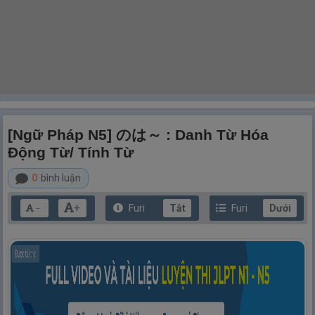
[Ngữ Pháp N5] のは～ : Danh Từ Hóa
Động Từ/ Tính Từ
0
bình luận
+
Furi
Tắt
Furi
Dưới
－