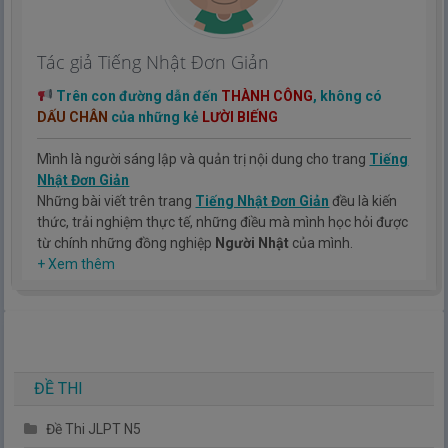
Tác giả Tiếng Nhật Đơn Giản
Trên con đường dẫn đến
THÀNH CÔNG
, không có
DẤU CHÂN
của những kẻ
LƯỜI BIẾNG
Mình là người sáng lập và quản trị nội dung cho trang
Tiếng
Nhật Đơn Giản
Những bài viết trên trang
Tiếng Nhật Đơn Giản
đều là kiến
thức, trải nghiệm thực tế, những điều mà mình học hỏi được
từ chính những đồng nghiệp
Người Nhật
của mình.
Hy vọng rằng kinh nghiệm mà mình có được sẽ giúp các bạn
+ Xem thêm
hiểu thêm về tiếng nhật, cũng như văn hóa, con người nhật
bản.
TIẾNG NHẬT ĐƠN GIẢN !
ĐỀ THI
Đề Thi JLPT N5