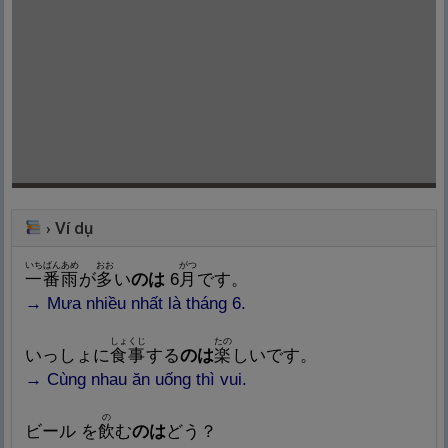
Ví dụ
›
いちばん
あめ
おお
がつ
一
番
雨
が
多
い
のは
6
月
です。
→
Mưa nhiều nhất là tháng 6.
しょくじ
たの
いっしょに
食
事
する
のは
楽
しいです。
→
Cùng nhau ăn uống thì vui.
の
ビール を
飲
む
のは
どう？