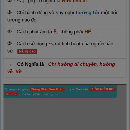
②
「
へ」 (ni) có nghĩa là
Đưa cho ai
.
Chỉ hành động và suy nghĩ
hướng tới
một đối
③
tượng nào đó
④
Cách phát âm là
Ê
, không phải
HÊ
.
⑤
Cách sử dụng
へ
rất linh hoạt của người bản
sứ
Nâng cao
→ Có Nghĩa là
:
Chỉ hướng di chuyển, hướng
về, tới
Quảng cáo giúp
Tiếng Nhật Đơn Giản
duy trì Website
LUÔN MIỄN PHÍ
Xin lỗi
vì đã làm phiền mọi người!