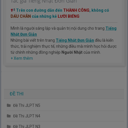
Tác giả Tiếng Nhật Đơn Giản
Trên con đường dẫn đến
THÀNH CÔNG
, không có
DẤU CHÂN
của những kẻ
LƯỜI BIẾNG
Mình là người sáng lập và quản trị nội dung cho trang
Tiếng
Nhật Đơn Giản
Những bài viết trên trang
Tiếng Nhật Đơn Giản
đều là kiến
thức, trải nghiệm thực tế, những điều mà mình học hỏi được
từ chính những đồng nghiệp
Người Nhật
của mình.
Hy vọng rằng kinh nghiệm mà mình có được sẽ giúp các bạn
+ Xem thêm
hiểu thêm về tiếng nhật, cũng như văn hóa, con người nhật
bản.
TIẾNG NHẬT ĐƠN GIẢN !
ĐỀ THI
Đề Thi JLPT N5
Đề Thi JLPT N4
Đề Thi JLPT N3