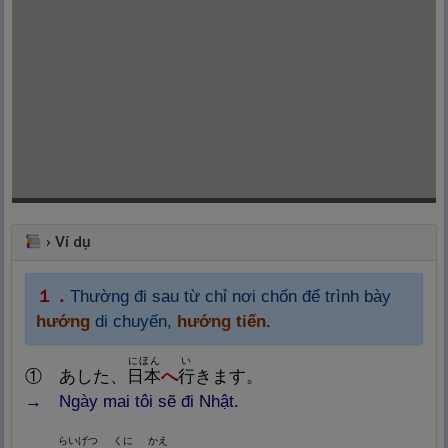
›
Ví dụ
１．
Thường đi sau từ chỉ nơi chốn để trình bày
hướng
di chuyến,
hướng tiến.
にほん
い
①
あした、
日
本
へ
行
きます。
→ Ngày
mai tôi sẽ đi Nhật.
らいげつ
くに
かえ