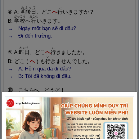
あさって
い
⑧ A:
明
後
日
、どこ
へ
行
いきますか？
がっこう
おこな
B:
学
校
へ
行
いきます。
→ Ngày mốt bạn sẽ đi đâu?
→ Đi đến trường.
きのう
い
⑨ A:
昨
日
、どこ
へ
行
きましたか。
い
B: どこ (
へ
) も
行
きませんでした。
→ A: Hôm qua đã đi đâu?
→ B: Tôi đã không đi đâu.
⑩ こちら
へ
、どうぞ！
→ Xin mời đi lối này ạ.
いずみ
じょうりゅう
ほう
い
⑪
泉
の
上
流
の
方
へ
行
きましょう。
→ Chúng ta hãy đi lên phía thượng nguồn con suối.
かめ
いけ
む