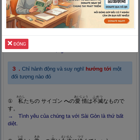
⑫
亀
の
池
へ
向
かっています。
→ Tôi đang đi về phía hồ Con Rùa.
２.
「
へ」 (ni) có nghĩa là
Đưa cho ai.
たなか
ひさ
てがみ
おく
①
田
中
さん
へ
久
しぶりに
手
紙
を
送
りました。
ĐÓNG
→ Lâu rồi tôi mới lại gửi thư cho anh tanaka.
３．
Chỉ hành động và suy nghĩ
hướng tới
một
đối tượng nào đó
わたし
あいじょう
ふめつ
①
私
たちの サイゴン
へ
の
愛
情
は
不
滅
なもので
す。
→ Tình yêu của chúng ta với Sài Gòn là thứ bất
diệt.
いと
きみ
こ
えいえん
つづ