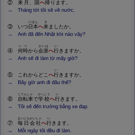
②
来
月
、
国
へ
帰
ります。
→ Tháng
tới tôi sẽ về nước.
にほん
き
③
いつ
日
本
へ
来
ましたか。
→ Anh đã
đến Nhật khi nào vậy?
いつ
かいは
い
④
何
時
から
会
派
へ
行
きますか。
→ Anh sẽ
đi làm từ mấy giờ?
い
⑤
これからどこ
へ
行
きますか。
→ Bây
giờ anh đi đâu thế?
じてんしゃ
がっこう
い
⑥
自
転
車
で
学
校
へ
行
きます。
→ Tô
i sẽ đến trường bằng xe đạp.
まいにちかいしゃ
い
⑦
毎
日
会
社
へ
行
きます。
→ Mỗ
i ngày tôi đều đi làm.