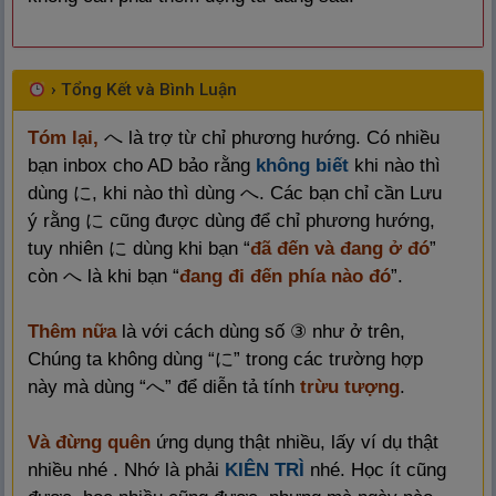
›
Tổng Kết và Bình Luận
Tóm lại,
へ là trợ từ chỉ phương hướng. Có nhiều
bạn inbox cho AD bảo rằng
không biết
khi nào thì
dùng に, khi nào thì dùng へ. Các bạn chỉ cần Lưu
ý rằng に cũng được dùng để chỉ phương hướng,
tuy nhiên に dùng khi bạn “
đã đến và đang ở đó
”
còn へ là khi bạn “
đang đi đến phía nào đó
”.
Thêm nữa
là với cách dùng số ③ như ở trên,
Chúng ta không dùng “に” trong các trường hợp
này mà dùng “へ” để diễn tả tính
trừu tượng
.
Và đừng quên
ứng dụng thật nhiều, lấy ví dụ thật
nhiều nhé . Nhớ là phải
KIÊN TRÌ
nhé. Học ít cũng