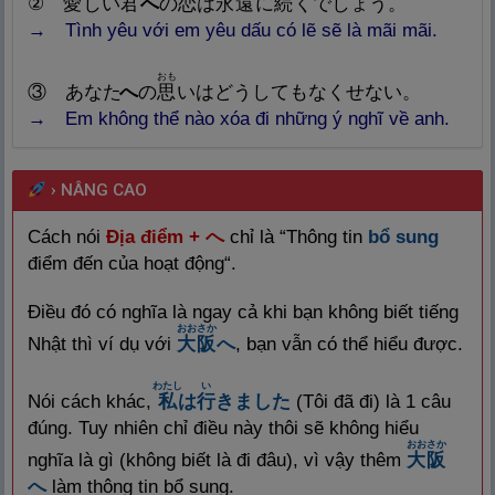
②
愛
しい
君
へ
の
恋
は
永
遠
に
続
くでしょう。
→ Tình yêu với em yêu dấu có lẽ sẽ là mãi mãi.
おも
③ あなた
へ
の
思
いはどうしてもなくせない。
→ Em không thể nào xóa đi những ý nghĩ về anh.
›
NÂNG CAO
Cách nói
Địa điểm + へ
chỉ là “
Thông tin
bổ sung
điểm đến của hoạt động
“.
Điều đó có nghĩa là ngay cả khi bạn không biết tiếng
おおさか
Nhật thì ví dụ với
大
阪
へ
, bạn vẫn có thể hiểu được.
わたし
い
Nói cách khác,
私
は
行
きました
(Tôi đã đi) là 1 câu
đúng. Tuy nhiên chỉ điều này thôi sẽ không hiểu
おおさか
nghĩa là gì (không biết là đi đâu), vì vậy thêm
大
阪
へ
làm thông tin bổ sung.