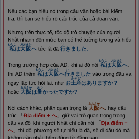
Nếu các bạn hiểu nó trong câu văn hoặc bài kiểm
tra, thì bạn sẽ hiểu rõ cấu trúc của cả đoạn văn.
Nhưng trên thực tế, tốc độ trò chuyện của người
Nhật nhanh đến mức bạn có thể tưởng tượng và hiểu
わたし
おおさか
い
私
は
大
阪
へ
tức là đã
行
きました.
わたし
おおさか
Trong trường hợp của AD, khi ai đó nói
私
は
大
阪
へ
,
わたし
おおさか
い
thì AD thêm
私
は
大
阪
へ
行
きました
vào trong đầu và
みやげ
ngay lập tức hỏi lại, như
お
土
産
はありますか？
おおさか
あつ
hoặc
大
阪
は
暑
かったですか
?
おおさか
Nói cách khác, phần quan trọng là
大
阪
へ
. hay cấu
trúc 「
Địa điểm + へ
」giữ vai trò quan trọng trong
câu và đôi khi người Nhật chỉ cần nói 「
Địa điểm +
へ
」thì đối phương sẽ tự hiểu là đã, sẽ đi đâu đó mà
không cần phải thêm động từ đằng sau.