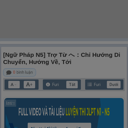
[Ngữ Pháp N5] Trợ Từ へ：Chỉ Hướng Di
Chuyển, Hướng Về, Tới
0
bình luận
+
Furi
Tắt
Furi
Dưới
－