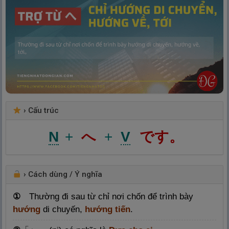
›
Cấu trúc
N
+
へ
+
V
です。
›
Cách dùng / Ý nghĩa
Thường đi sau từ chỉ nơi chốn để trình bày
①
hướng
di chuyến,
hướng tiến
.