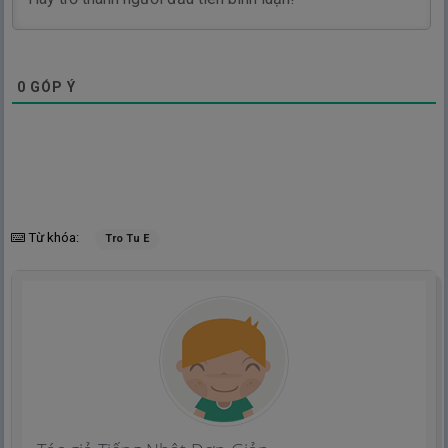
0
GÓP Ý
Từ khóa:
Tro Tu E