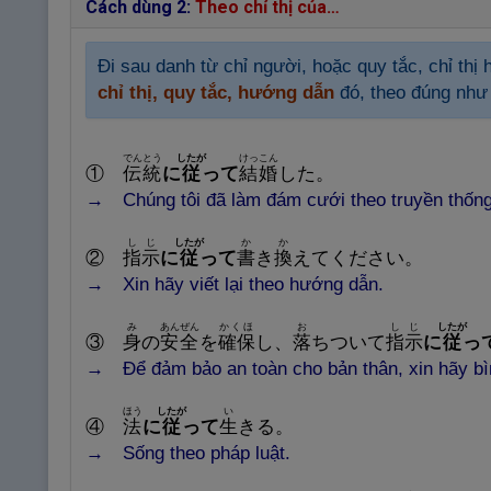
Cách dùng 2:
Theo chỉ thị của…
Đi sau danh từ chỉ người, hoặc quy tắc, chỉ thị h
chỉ thị, quy tắc, hướng dẫn
đó, theo đúng như
でんとう
したが
けっこん
①
伝
統
に
従
って
結
婚
した。
→ Chúng tôi đã làm đám cưới theo truyền thống
しじ
したが
か
か
②
指
示
に
従
って
書
き
換
えてください。
→ Xin hãy viết lại theo hướng dẫn.
み
あんぜん
かくほ
お
しじ
したが
③
身
の
安
全
を
確
保
し、
落
ちついて
指
示
に
従
っ
→ Để đảm bảo an toàn cho bản thân, xin hãy bìn
ほう
したが
い
④
法
に
従
って
生
きる。
→ Sống theo pháp luật.