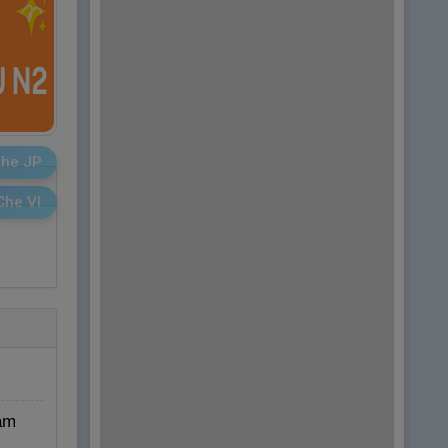
he JP
Che VI
làm