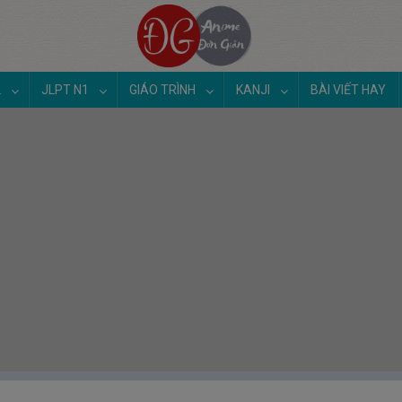
2
JLPT N1
GIÁO TRÌNH
KANJI
BÀI VIẾT HAY