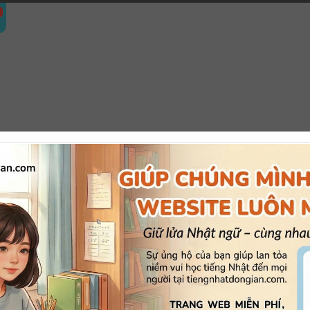
theo
tình trạng B tiến triển, thay đổi theo.
い
ひろ