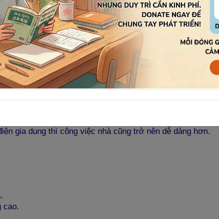
壊
が
広
がった。
a thì sự tàn phá môi trường thiên nhiên ngày càng lớn.
くなります。
m.
 đặc.
く
楽
になった。
iện gia dụng thì công việc nhà cũng trở nên dễ dàng hơn.
。
g cao.