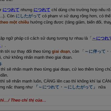
hư
につれて
nhưng
につれて
chỉ dùng cho trường hợp nêu r
ái…). Còn
に
したがって
có phạm vi sử dụng rộng hơn, có thể
theo một chiều
hướng cũng được (tăng giảm, biến đổi, tha
 cặp ngữ pháp có cách sử dụng tương tự nhau là「
～につれ
に
」.
 tới sự thay đổi theo từng
giai đoạn
, còn 「
～に
伴
って・
i, chứ không nhấn mạnh theo giai đoạn.
g
.
thì sẽ nhấn mạnh theo từng giai đoạn, cứ leo thêm từng chú
 dần.
thì sẽ nhấn mạnh luôn, CÀNG lên cao thì không khí lại CÀ
từng nấc thang như
「～につれて・～にしたがって」
nữa
hì…/ Theo chỉ thị của…