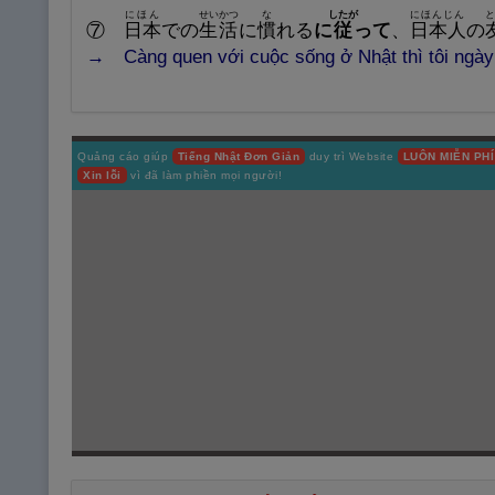
にほん
せいかつ
な
したが
にほんじん
と
⑦
日
本
での
生
活
に
慣
れる
に
従
って
、
日
本
人
の
→ Càng
quen với cuộc sống ở Nhật thì tôi ngà
Quảng cáo giúp
Tiếng Nhật Đơn Giản
duy trì Website
LUÔN MIỄN PHÍ
Xin lỗi
vì đã làm phiền mọi người!