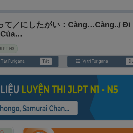
たがって／にしたがい：Càng…càng../ Đi
ị Của…
JLPT N3
/ Tắt
Furi
gana
Tắt
Vị trí
Furi
gana
D