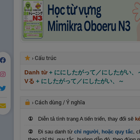
›
Cấu trúc
Danh từ
+ ににしたがって／にしたがい、
Vる
+ にしたがって／にしたがい、～
›
Cách dùng / Ý nghĩa
①
Diễn tả tình trạng A tiến triển, thay đổi sẽ
ké
②
Đi sau danh từ
chỉ người, hoặc quy tắc
, c
theo chỉ thị, quy tắc, hướng dẫn đó, theo đúng 