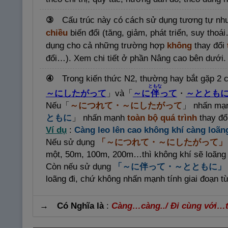
③
Cấu trúc này có cách sử dụng tương tự n
chiều
biến đổi (tăng, giảm, phát triển, suy tho
dụng cho cả những trường hợp
không
thay đổi
đổi…). Xem chi tiết ở phần Nâng cao bên dưới.
④
Trong kiến thức N2, thường hay bắt gặp 2
ともな
～にしたがって
」và「
～に
伴
って
・
～ととも
Nếu「
～につれて・～にしたがって
」 nhấn mạnh
ともに
」 nhấn mạnh
toàn bộ quá trình
thay đổ
Ví dụ
:
Càng leo lên cao không khí càng loãn
Nếu sử dụng
「～につれて・～にしたがって」
một, 50m, 100m, 200m…thì không khí sẽ loãng
Còn nếu sử dụng
「～に
伴
って・～とともに」
loãng đi, chứ không nhấn mạnh tính giai đoạn 
→ Có Nghĩa là
:
Càng…càng../ Đi cùng với…t