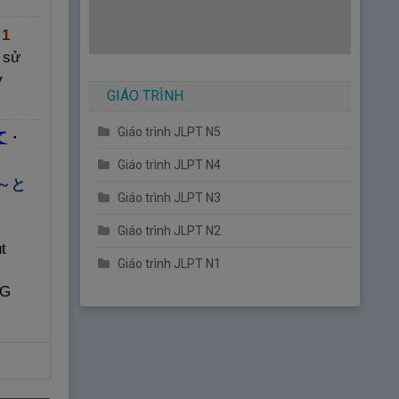
õ
1
 sử
y
GIÁO TRÌNH
Giáo trình JLPT N5
て
・
Giáo trình JLPT N4
～と
Giáo trình JLPT N3
Giáo trình JLPT N2
t
Giáo trình JLPT N1
NG