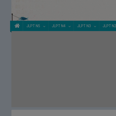
JLPT N5
JLPT N4
JLPT N3
JLPT N