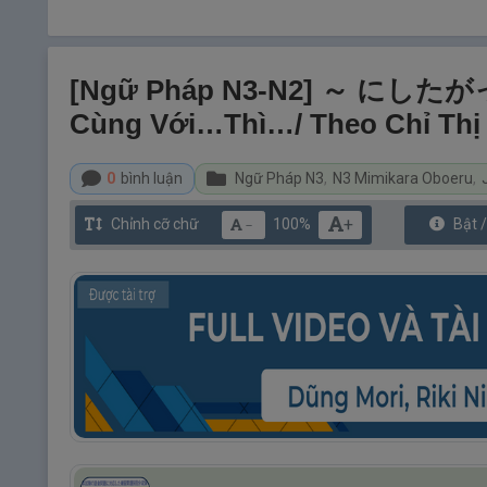
[Ngữ Pháp N3-N2] ～ にし
Cùng Với…thì…/ Theo Chỉ Th
0
bình luận
Ngữ Pháp N3
,
N3 Mimikara Oboeru
,
+
Chỉnh cỡ chữ
100%
Bật 
－