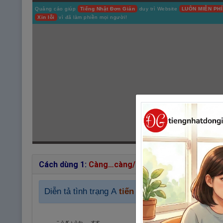
Quảng cáo giúp
Tiếng Nhật Đơn Giản
duy trì Website
LUÔN MIỄN PHÍ
Xin lỗi
vì đã làm phiền mọi người!
Cách dùng 1:
Càng…càng/
Đi cùng với…thì…
Diễn tả tình trạng A
tiến triển, thay đổi
sẽ
kéo 
こうぎょうか
すす
しぜんかんきょう
はか