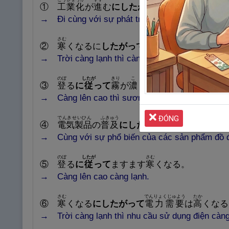
①
工
業
化
が
進
む
にしたがって
、
自
然
環
境
の
破
→ Đi cùng với
sự phát triển của công nghiệp hó
さむ
かぜ
ひと
おお
②
寒
くなるに
したがって
、
風
邪
をひく
人
が
多
→
Trời càng lạnh thì càng có nhiều người bị cả
のぼ
したが
きり
こ
③
登
る
に
従
って
霧
が
濃
くなってくる。
→ Càng
lên cao thì sương mù càng trở nên dày
ĐÓNG
でんきせいひん
ふきゅう
かじろうどう
ら
④
電
気
製
品
の
普
及
にしたがって
、
家
事
労
働
が
→ Cùng
với
sự phổ biến của các sản phẩm đồ đ
のぼ
したが
さむ
⑤
登
る
に
従
って
ますます
寒
くなる。
→ Càng
lên cao càng lạnh.
さむ
でんりょくじゅよう
たか
⑥
寒
くなる
にしたがって
電
力
需
要
は
高
くなる
→ Trời
càng
lạnh thì nhu cầu sử dụng điện càn