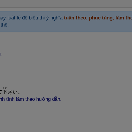
ay luật lệ để biểu thị ý nghĩa
tuân theo, phục tùng, làm th
 thế.
.
くだ
て
下
さい。
h tĩnh làm theo hướng dẫn.