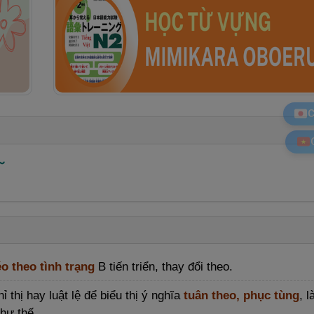
C
～
o theo tình trạng
B tiến triển, thay đổi theo.
hỉ thị hay luật lệ để biểu thị ý nghĩa
tuân theo, phục tùng
, 
như thế.