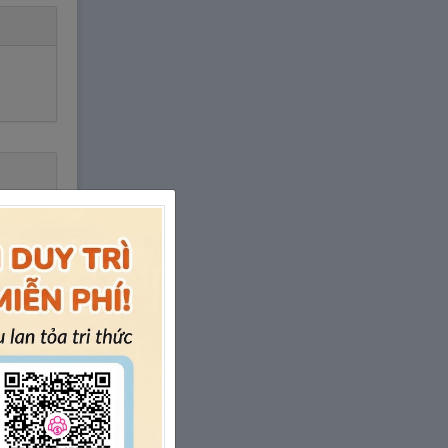
a
gái