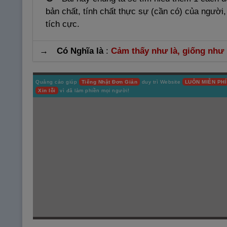
bản chất, tính chất thực sự (cần có) của người
tích cực.
→ Có Nghĩa là
:
Cảm thấy như là, giống như 
Quảng cáo giúp
Tiếng Nhật Đơn Giản
duy trì Website
LUÔN MIỄN PHÍ
Xin lỗi
vì đã làm phiền mọi người!