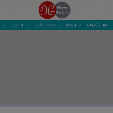
2
JLPT N1
GIÁO TRÌNH
KANJI
BÀI VIẾT HAY