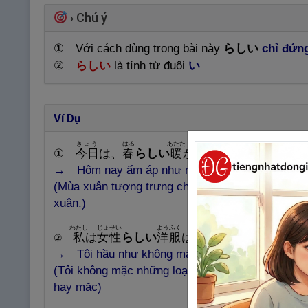
›
Chú ý
① Với cách dùng trong bài này
らしい
chỉ đứn
②
らしい
là tính từ đuôi
い
Ví Dụ
きょう
はる
あたた
ひ
①
今
日
は、
春
らしい
暖
かい
日
ですね。
→ Hôm nay ấm áp như một ngày mùa xuân vậy
(Mùa xuân tượng trưng cho sự ấm áp, và người 
xuân.)
わたし
じょせい
ようふく
き
私
は
女
性
らしい
洋
服
はあまり
着
ない。
②
→ Tôi hầu như không mặc quần áo nữ tính.
(Tôi không mặc những loại quần áo mà mọi người 
hay mặc)