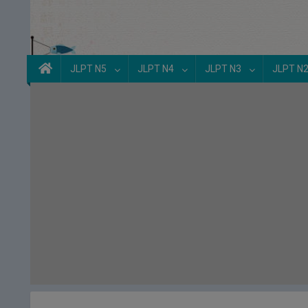
JLPT N5
JLPT N4
JLPT N3
JLPT N