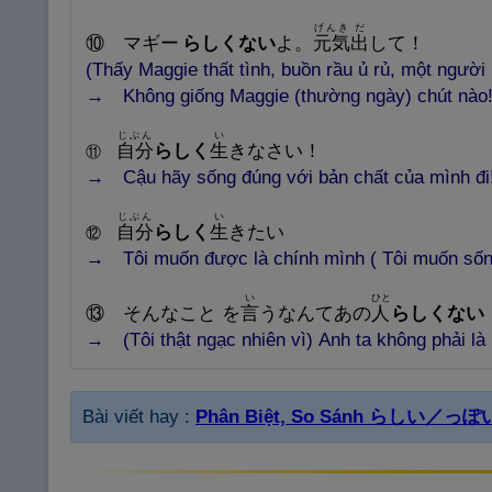
げんき
だ
⑩ マギー
らしくない
よ。
元
気
出
して！
(Thấy Maggie thất tình, buồn rầu ủ rủ, một người 
→
Không giống Maggie (thường ngày) chút nào!
じぶん
い
自
分
らしく
生
きなさい！
⑪
→
Cậu hãy sống đúng với bản chất của mình đi!
じぶん
い
自
分
らしく
生
きたい
⑫
→ Tôi muốn được là chính mình ( Tôi muốn sốn
い
ひと
⑬ そんなこと を
言
うなんてあの
人
らしくない
→ (Tôi thật ngạc nhiên vì) Anh ta không phải là
Bài viết hay :
Phân Biệt, So Sánh らしい