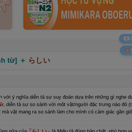
C
nh từ]
＋
らしい
い
với ý nghĩa diễn tả sự suy đoán dựa trên những gì nghe đ
từ
, diễn tả sự so sánh với một vật/người đặc trưng nào đó (
iệt mà vật mang ra so sánh làm cho mình có cảm giác gần gi
dùng nữa của
「らしい」
là
Miêu tả đúng bản chất, phù hợp v