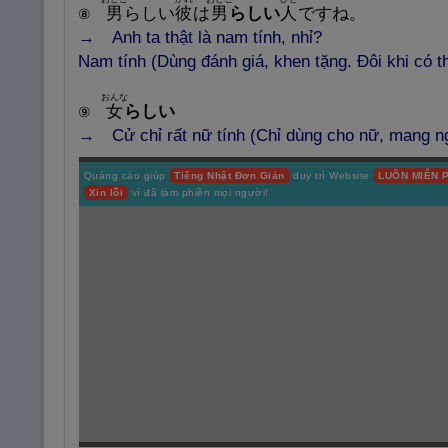
男
らしい
彼
は
男
らしい
人
ですね。
⑧
→
Anh ta thật là nam tính, nhỉ?
Nam tính (Dùng đánh giá, khen tặng. Đôi khi có 
おんな
女
らしい
⑨
→ Cử chỉ rất nữ tính (Chỉ dùng cho nữ, mang ng
Quảng cáo giúp
Tiếng Nhật Đơn Giản
duy trì Website
LUÔN MIỄN P
Xin lỗi
vì đã làm phiền mọi người!