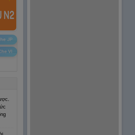
he JP
Che VI
ược.
tức
ống
ới