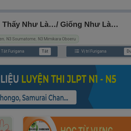
Thấy Như Là…/ Giống Như Là…
en
,
N3 Soumatome
,
N3 Mimikara Oboeru
/ Tắt
Furi
gana
Tắt
Vị trí
Furi
gana
D