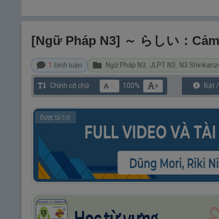
[Ngữ Pháp N3] ～ らしい：Cảm 
1
bình luận
Ngữ Pháp N3
,
JLPT N3
,
N3 Shinkanz
+
Chỉnh cỡ chữ
100%
Bật 
－