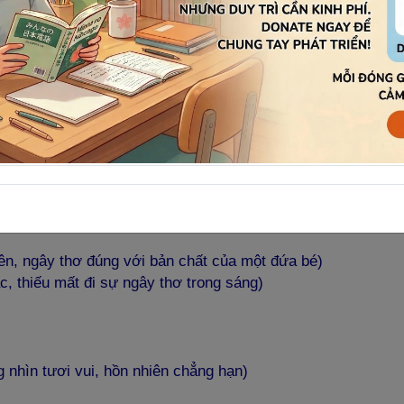
thấy là đặc trưng của đàn ông (nam tính, cơ bắp v.v)
 あなた
らしい
ね。
thật là giống phong cách của anh quá.
 tôi. (Chẳng giống tôi chút nào)
ên, ngây thơ đúng với bản chất của một đứa bé)
, thiếu mất đi sự ngây thơ trong sáng)
 nhìn tươi vui, hồn nhiên chẳng hạn)