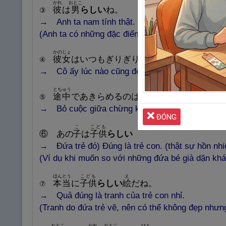
かれ
おとこ
彼
は
男
らしい
ね。
③
→ Anh ta nam tính thật.
(Anh ta có những đặc điểm khiến người khác cảm 
かのじょ
かいしゃ
ま
あ
きみ
彼
女
はいつもぎりぎり
会
社
に
間
に
合
う、
君
/
④
→
Cô ấy lúc nào cũng đến công ty rất sát giờ, 
とちゅう
わたし
途
中
であきらめるのは
私
らしくない
。
⑤
→ Bỏ cuộc giữa chừng không phải phong cách của
ĐÓNG
こ
こども
⑥ あの
子
は
子
供
らしい
→ Đứa trẻ đó) Đúng là trẻ con. (thật sự hồn nhi
(Ví dụ khi muốn so với những đứa bé già dặn khác
ほんとう
こども
え
本
当
に
子
供
らしい
絵
だね。
⑦
→ Quả đúng là tranh của trẻ con nhỉ.
(Tranh do đứa trẻ vẽ, nên có thể không đẹp nhưng
おとこ
かれ
おとこ
ひと