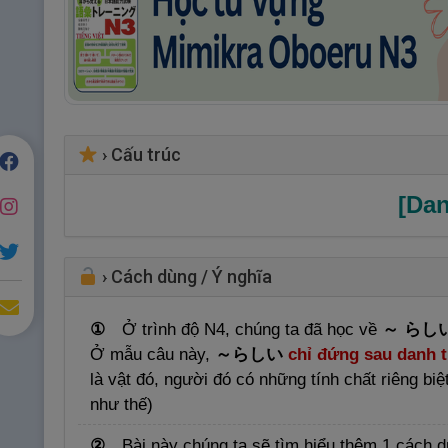
›
Cấu trúc
[Da
›
Cách dùng / Ý nghĩa
①
Ở trình độ N4, chúng ta đã học về
～ らし
Ở mẫu câu này,
～らしい
chỉ đứng sau danh 
là vật đó, người đó có những tính chất riêng b
như thế)
②
Bài này chúng ta sẽ tìm hiểu thêm 1 cách 