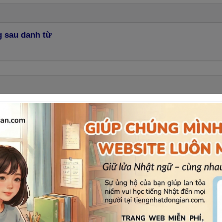
g sau danh từ
.
nói thực sự cảm thấy ngày hôm nay giống như một ngày mù
đều cảm thấy là nữ tính (quần áo đặc trưng đúng kiểu con 