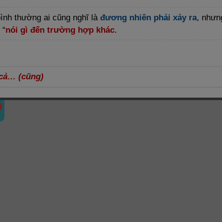
ình thường ai cũng nghĩ là
đương nhiên phải xảy ra
, nhưn
 “
nói gì đến trường hợp khác
.
cả… (cũng)