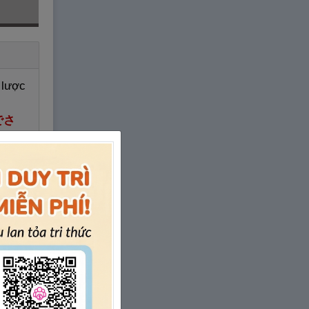
 lược
でさ