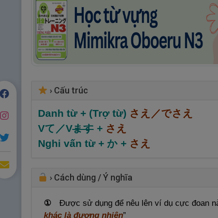
›
Cấu trúc
Danh từ + (Trợ từ)
さえ／でさえ
Vて／V
ます
+
さえ
Nghi vấn từ + か +
さえ
›
Cách dùng / Ý nghĩa
①
Được sử dụng để nêu lên ví dụ cực đoan n
khác là đương nhiên
”