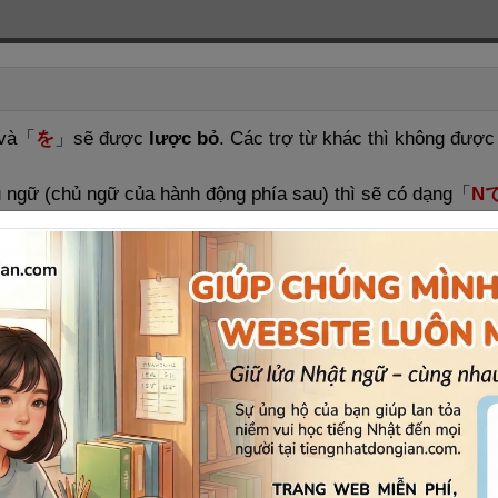
và
「
を
」
sẽ được
lược bỏ
. Các trợ từ khác thì không được
hủ ngữ (chủ ngữ của hành động phía sau) thì sẽ có dạng
「
N
え
」
ũng hiểu được.
さえ ＝ でも )