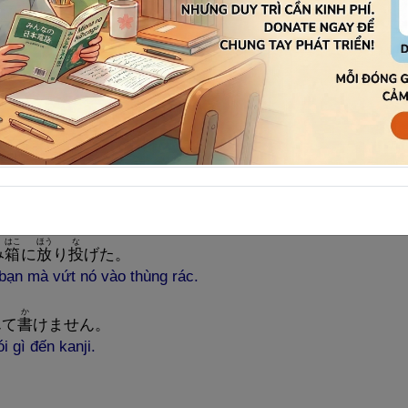
よ
え
読
めない。
ng chưa thể đọc được.
。
iết là bao nhiêu.
くれなかった。
 Noguchi không gặp tôi.
はこ
ほう
な
み
箱
に
放
り
投
げた。
bạn mà vứt nó vào thùng rác.
か
んて
書
けません。
 gì đến kanji.
。