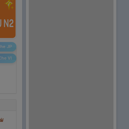
he JP
Che VI
ái