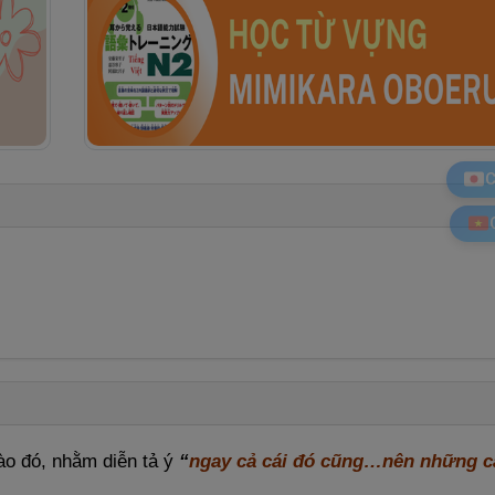
C
ào đó, nhằm diễn tả ý
“
ngay cả cái đó cũng…nên những c