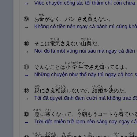
→ Việc chuyển công tác tôi thậm chí còn chưa nó
かね
か
⑨ お
金
がなく、パン
さえ
買
えない。
→ Không có tiền nên ngay cả bánh mì cũng khô
でんき
やまおく
⑩
そこは
電
気
さえ
ない
山
奥
だ。
→ Nơi đó là một vùng núi sâu mà ngay cả điện 
しょうがくせい
し
⑪
そんなことは
小
学
生
でさえ
知
ってるよ。
→ Những chuyện như thế này thì ngay cả học sin
おや
そうだん
けっこん
き
⑫
親
に
さえ
相
談
しないで、
結
婚
を
決
めた。
→ Tôi đã quyết định đám cưới mà không trao đổ
きゅう
さむ
けさ
き
⑬
急
に
寒
くなって、
今
朝
もうコートを
着
てい
→ Trời đột nhiên trở lạnh nên sáng nay ngay c
わたし
ふるさと
ちず
か
ちい
むら