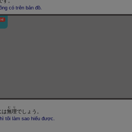
です。
ng có trên bản đồ.
HÍ
むり
には
無
理
でしょう。
ì tôi làm sao hiểu được.