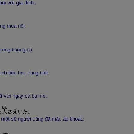
i với gia đình.
ng mua nổi.
cũng không có.
h tiểu học cũng biết.
i với ngay cả ba mẹ.
ひと
る
人
さえ
いた。
ả một số người cũng đã mặc áo khoác.