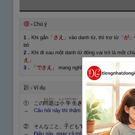
›
Chú ý
1．
Khi gắn
「
さえ
」
vào danh từ, thì trợ từ
「
が
」
bỏ
2．
Khi đi sau một danh từ đóng vai trò là một c
え
」
3．
「
でさえ
」 mang nghĩa nhấn mạnh hơn 「
さ
›
Ví dụ
もんだい
しょうがくせい
① この
問
題
は
小
学
生
さえ
わかる。
→ Câu hỏi này thì thậm chí học sinh tiểu học c
こ
し
② そんなこと、
子
ども
でさえ
知
っている。
→ Điều này, ngay cả trẻ con cũng biết. ( で