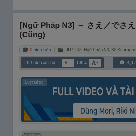
[Ngữ Pháp N3] ～ さえ／でさえ：
(cũng)
0
bình luận
JLPT N3
,
Ngữ Pháp N3
,
N3 Soumat
+
Chỉnh cỡ chữ
100%
Bật 
－