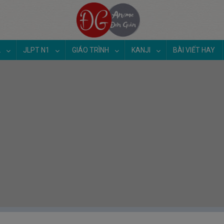
2
JLPT N1
GIÁO TRÌNH
KANJI
BÀI VIẾT HAY