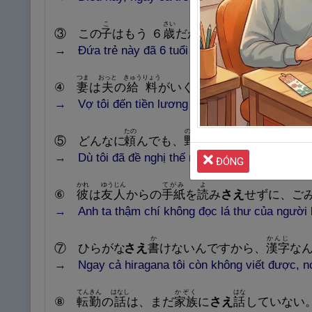
こ
さい
じぶん
なまえ
③ この
子
はもう ６
歳
だが、まだ
自
分
の
名
前
さ
→ Đứa trẻ này đã 6 tuổi nhưng đến tên mình cũ
つま
おっと
きゅうりょう
し
④
妻
は
夫
の
給
料
がいくらか
さえ
知
らなかった
→ Vợ tôi đến tiền lương của chồng cũng không b
たの
のぐち
あ
⑤ どんなに
頼
んでも、
野
口
さんは
会
って
さえ
→ Dù tôi đã đề nghị thế nào nhưng thậm chí anh
ĐÓNG
かれ
ゆうじん
てがみ
よ
⑥
彼
は
友
人
からの
手
紙
を
読
み
さえ
せずに、ご
→ Anh ta thậm chí không đọc lá thư của người 
か
かんじ
⑦ ひらがな
さえ
書
けないんですから、
漢
字
な
→ Ngay cả hiragana tôi còn không viết được, nói
てんきん
はなし
かぞく
はな
⑧
転
勤
の
話
は、まだ
家
族
に
さえ
話
していない