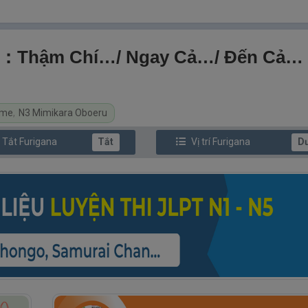
Thậm Chí…/ Ngay Cả…/ Đến Cả…
ome
,
N3 Mimikara Oboeru
/ Tắt
Furi
gana
Tắt
Vị trí
Furi
gana
D