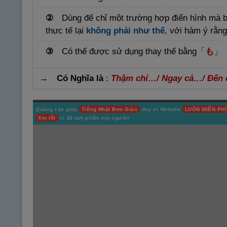
②
Dùng để chỉ một trường hợp điển hình mà b
thực tế lại
không phải như thế
, với hàm ý rằng
③
Có thể được sử dụng thay thế bằng
「
も
」
→ Có Nghĩa là
:
Thậm chí…/ Ngay cả…/ Đến 
Quảng cáo giúp
Tiếng Nhật Đơn Giản
duy trì Website
LUÔN MIỄN PHÍ
Xin lỗi
vì đã làm phiền mọi người!