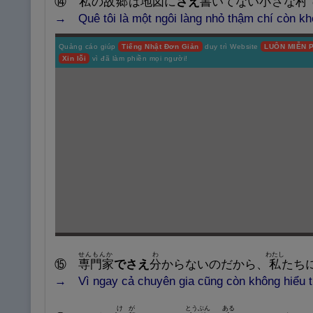
⑭
私
の
故
郷
は
地
図
に
さえ
書
いてない
小
さな
村
→ Quê tôi là một ngôi làng nhỏ thậm chí còn khô
Quảng cáo giúp
Tiếng Nhật Đơn Giản
duy trì Website
LUÔN MIỄN P
Xin lỗi
vì đã làm phiền mọi người!
せんもんか
わ
わたし
⑮
専
門
家
でさえ
分
からないのだから、
私
たち
→ Vì ngay cả chuyên gia cũng còn không hiểu th
けが
とうぶん
ある