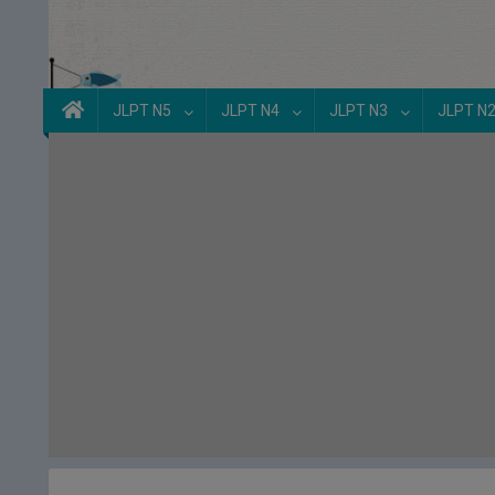
JLPT N5
JLPT N4
JLPT N3
JLPT N