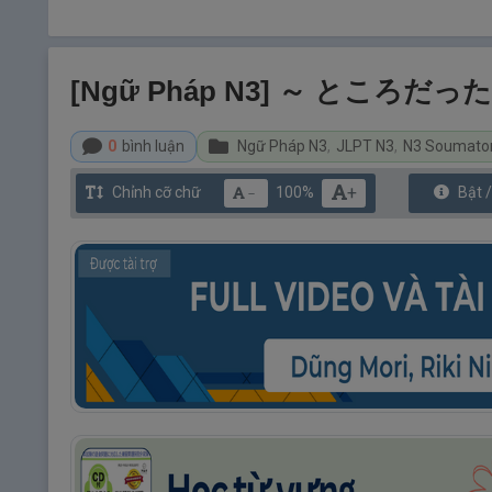
[Ngữ Pháp N3] ～ ところだった：S
0
bình luận
Ngữ Pháp N3
,
JLPT N3
,
N3 Soumat
+
Chỉnh cỡ chữ
100%
Bật 
－