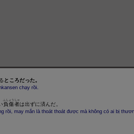
る
ところだった。
inkansen chạy rồi.
ふしょうしゃ
い
負
傷
者
は
出
ずに
済
んだ。
ng rồi, may mắn là thoát thoát được mà không có ai bị thươ