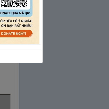
。
れた。