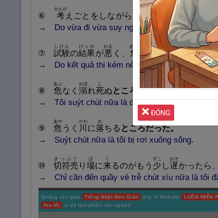
かんが
ある
⑥
考
えごとをしながら
歩
いていたので、もう
→ Do vừa đi vừa suy nghĩ nên
suýt chút nữa là
しけん
けっか
わる
あぶ
りゅうねん
⑦
試
験
の
結
果
が
悪
く、
危
なく
留
年
になる
とこ
→ Do kết quả thi kém nên tôi
suýt bị
lưu ban nh
あぶ
おぼ
し
⑧
危
なく
溺
れ
死
ぬ
ところだった。
→ Tôi
suýt chút nữa
là đã bị chết đuối.
ĐÓNG
あや
かわ
お
⑨
危
うく
川
に
落
ちる
ところだった。
→ Suýt chút nữa là tôi bị rơi xuống sông.
きっぷう
ば
く
すこ
おそ
⑩
切
符
売
り
場
に
来
るのがもう
少
し
遅
かったら
→ Chỉ cần đến quầy vé trễ chút xíu nữa là tôi đ
Quảng cáo giúp
Tiếng Nhật Đơn Giản
duy trì Website
LUÔN MIỄN P
Xin lỗi
vì đã làm phiền mọi người!