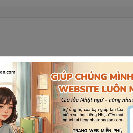
す
忘
れる
ところだった。
khuấy mất cuộc hẹn.
てん
だった
のに、９７
点
だった。
 chỉ được 97 điểm.
ころだった
。
ã mất đi người bạn thân rất quan trọng của mình.