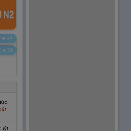
he JP
Che VI
 tức
hút
suýt