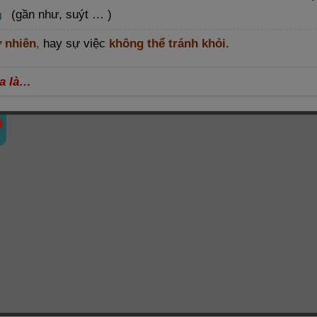
」
(gần như, suýt … )
ự nhiên
,
hay sự việc
không thể tránh khỏi.
ữa là…