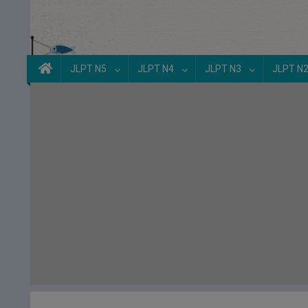
JLPT N5
JLPT N4
JLPT N3
JLPT N