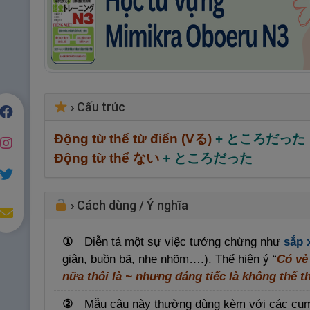
›
Cấu trúc
Động từ thể từ điển (Vる)
+ ところだった
Động từ thể ない
+ ところだった
›
Cách dùng / Ý nghĩa
①
Diễn tả một sự việc tưởng chừng như
sắp x
giận, buồn bã, nhẹ nhõm….). Thể hiện ý “
Có vẻ
nữa thôi là ~ nhưng đáng tiếc là không thể 
②
Mẫu câu này thường dùng kèm với các cu