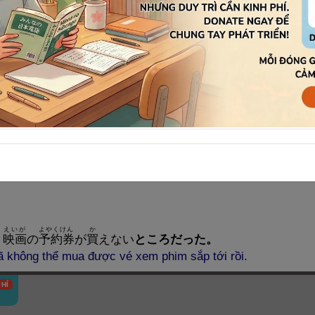
すこ
よこみち
で
き
じてんしゃ
少
しで
横
道
から
出
て
来
た
自
転
車
にぶつかる
ところだった
tôi đã tông vào chiếc xe đạp đang chạy đến từ bên hông.
さいしけん
う
よねんせい
ろだった
が、
再
試
験
を
受
けることでようやく
四
年
生
にな
ưng cuối cùng tôi cũng đã lên năm 4 sau khi thi lại.
えいが
よやくけん
か
、
映
画
の
予
約
券
が
買
えない
ところだった。
ã không thể mua được vé xem phim sắp tới rồi.
HÍ