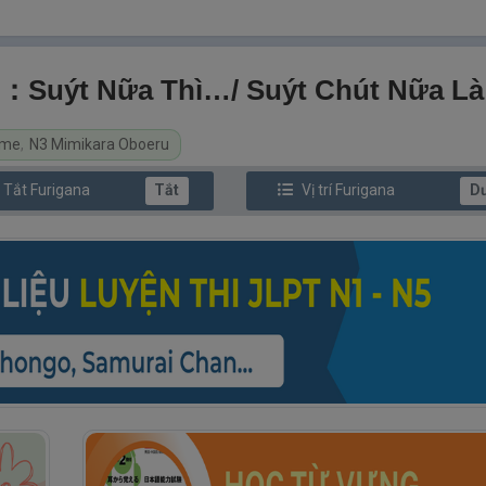
uýt Nữa Thì…/ Suýt Chút Nữa L
ome
,
N3 Mimikara Oboeru
/ Tắt
Furi
gana
Tắt
Vị trí
Furi
gana
D