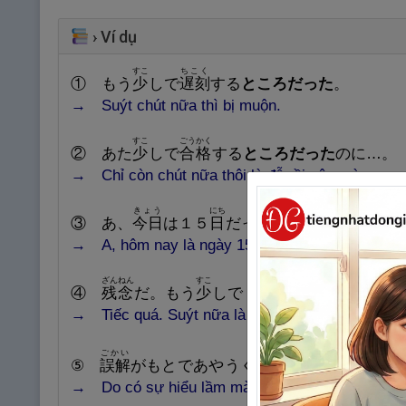
›
Ví dụ
すこ
ちこく
① もう
少
しで
遅
刻
する
ところだった
。
→ Suýt chút nữa thì bị muộn.
すこ
ごうかく
② あた
少
しで
合
格
する
ところだった
のに…。
→ Chỉ còn chút nữa thôi là đỗ rồi vậy mà …
きょう
にち
やくそく
わ
③ あ、
今
日
は１５
日
だった。うっかり
約
束
を
→ A, hôm nay là ngày 15 à. Suýt nữa tôi quên 
ざんねん
すこ
てんと
④
残
念
だ。もう
少
しで １００
点
取
れる
ところ
→ Tiếc quá. Suýt nữa là được 100 điểm rồi mà,
ごかい
たいせつ
しんゆう
うしな
⑤
誤
解
がもとであやうく
大
切
な
親
友
を
失
う
と
→ Do có sự hiểu lầm
mà suýt chút nữa là
tôi đ