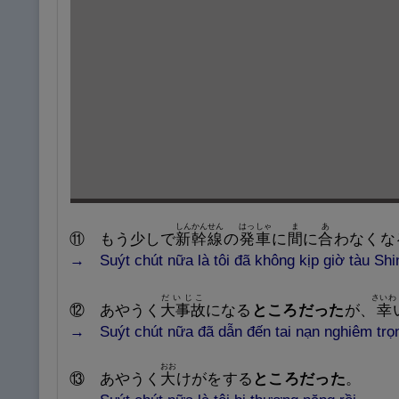
しんかんせん
はっしゃ
ま
あ
⑪
もう
少
しで
新
幹
線
の
発
車
に
間
に
合
わなくな
→
Suýt chút nữa là tôi đã không kịp giờ tàu Sh
だいじこ
さいわ
⑫
あやうく
大
事
故
になる
ところだった
が、
幸
→
Suýt
chút nữa
đã dẫn đến tai nạn nghiêm trọ
おお
⑬
あやうく
大
けがをする
ところだった
。