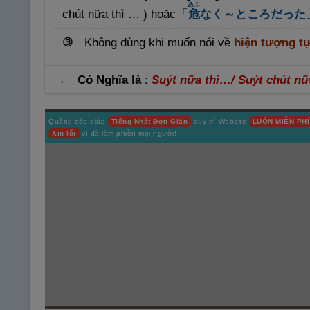
あぶ
chút nữa thì … ) hoặc
「
危
なく～ところだった
③
Không dùng khi muốn nói về
hiện tượng t
→ Có Nghĩa là
:
Suýt nữa thì…/ Suýt chút n
Quảng cáo giúp
Tiếng Nhật Đơn Giản
duy trì Website
LUÔN MIỄN PHÍ
Xin lỗi
vì đã làm phiền mọi người!