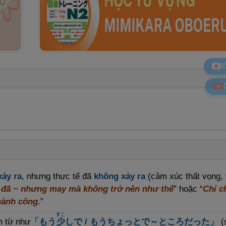
C
ảy ra
, nhưng thực tế đã
không xảy ra
(cảm xúc thất vọng,
 đã ~ nhưng may mà không trở nên như thế
” hoặc “
Chỉ c
thành công
.”
すこ
m từ như
「もう
少
しで / もうちょっとで～ところだった」
(