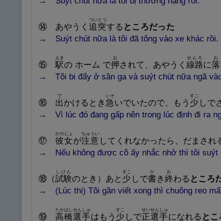
→
Suýt
chút nữa
là tôi bị thương nặng rồi.
ついとつ
⑭
あやうく
追
突
する
ところだった
→ Suýt chút nữa
là tôi đã tông vào xe khác rồi.
えき
お
せんろ
お
⑮
駅
の ホーム で
押
されて、あやうく
線
路
に
落
→ Tôi bị đẩy ở sân ga và suýt chút nữa ngã vào
で
いそ
すこ
⑯
出
かけるとき
急
いでいたので、もう
少
しで
→ Vì lúc đó đang gấp nên trong lúc định đi ra ng
かのじょ
ちゅうい
⑰
彼
女
が
注
意
してくれなかったら、だまされ
→ Nếu không được cô ấy nhắc nhở thì tôi suýt c
しけん
すこ
か
お
⑱（
試
験
のとき）あと
少
しで
書
き
終
わる
ところ
→ (Lúc thi) Tôi gần viết xong thì chuông reo mất
たかはし
せんしゅ
すこ
せい
せんしゅ
⑲
高
橋
選
手
はもう
少
しで
正
選
手
になれる
とこ