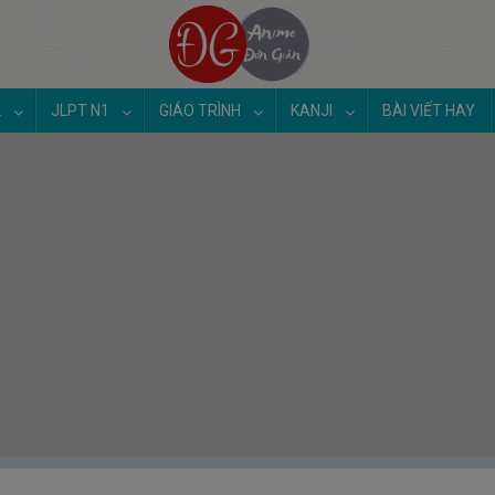
2
JLPT N1
GIÁO TRÌNH
KANJI
BÀI VIẾT HAY