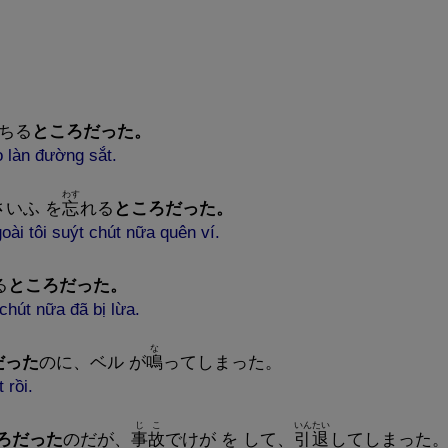
ちる
ところだった。
 làn đường sắt.
わす
さいふ を
忘
れる
ところだった。
oài tôi suýt chút nữa quên ví.
る
ところだった。
hút nữa đã bị lừa.
な
だった
のに、ベル が
鳴
ってしまった。
 rồi.
じこ
いんたい
ろだった
のだが、
事
故
でけが を して、
引
退
してしまった