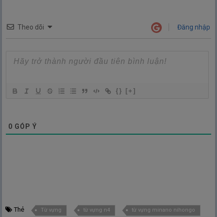
Theo dõi
Đăng nhập
{}
[+]
0
GÓP Ý
Thẻ
Từ vựng
từ vựng n4
từ vựng minano nihongo