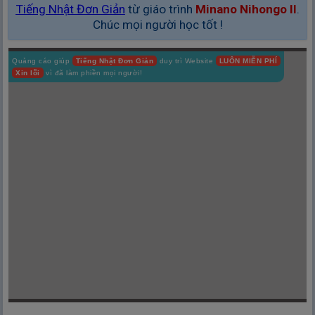
Tiếng Nhật Đơn Giản
từ giáo trình
Minano Nihongo II
.
Chúc mọi người học tốt !
Quảng cáo giúp
Tiếng Nhật Đơn Giản
duy trì Website
LUÔN MIỄN PHÍ
Xin lỗi
vì đã làm phiền mọi người!