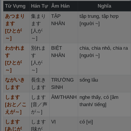
Từ Vựng
Hán Tự
Âm Hán
Nghĩa
あつまり
集
まり
TẬP
tập trung, tập hợp
ます
ます
NHÂN
[người ~]
[ひとが
[
人
が
～]
～]
わかれま
別
れま
BIỆT
chia, chia nhỏ, chia ra
す
す
NHÂN
[người ~]
[ひとが
[
人
が
～]
～]
ながいき
長
生
き
TRƯỜNG
sống lâu
します
します
SINH
します
します
ÂM/THANH
nghe thấy, có [âm
[おと／こ
[
音
／
声
thanh/ tiếng]
えが～]
が～]
します
します
VỊ
có [vị]
[あじが
[
味
が