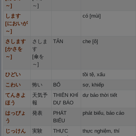
～]
～]
します
có [mùi]
[においが
～]
さします
さしま
TẢN
che [ô]
[かさを
す
～]
[
傘
を
～]
ひどい
tồi tệ, xấu
こわい
怖
い
BỐ
sợ, khiếp
てんきよ
天
気
予
THIÊN KHÍ
dự báo thời tiết
ほう
報
DỰ BÁO
はっぴょ
発
表
PHÁT
phát biểu, báo cáo
う
BIỂU
じっけん
実
験
THỰC
thực nghiệm, thí