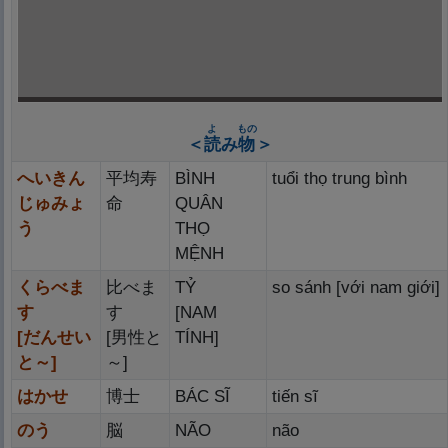
よ
もの
＜
読
み
物
＞
へいきん
平
均
寿
BÌNH
tuổi thọ trung bình
じゅみょ
命
QUÂN
う
THỌ
MỆNH
くらべま
比
べま
TỶ
so sánh [với nam giới]
す
す
[NAM
[だんせい
[
男
性
と
TÍNH]
と～]
～]
はかせ
博
士
BÁC SĨ
tiến sĩ
のう
脳
NÃO
não