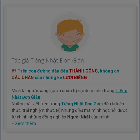
Tác giả Tiếng Nhật Đơn Giản
Trên con đường dẫn đến
THÀNH CÔNG
, không có
DẤU CHÂN
của những kẻ
LƯỜI BIẾNG
Mình là người sáng lập và quản trị nội dung cho trang
Tiếng
Nhật Đơn Giản
Những bài viết trên trang
Tiếng Nhật Đơn Giản
đều là kiến
thức, trải nghiệm thực tế, những điều mà mình học hỏi được
từ chính những đồng nghiệp
Người Nhật
của mình.
Hy vọng rằng kinh nghiệm mà mình có được sẽ giúp các bạn
+ Xem thêm
hiểu thêm về tiếng nhật, cũng như văn hóa, con người nhật
bản.
TIẾNG NHẬT ĐƠN GIẢN !