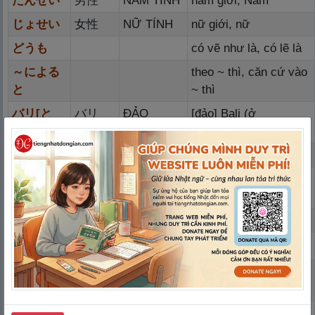
だんせい
男
性
NAM TÍNH
nam giới, Nam
じょせい
女
性
NỮ TÍNH
nữ giới, nữ
どうも
có vẽ như là, có lẽ là
～による
theo ~ thì, căn cứ vào
と
~ thì
バリ[と
バリ
ĐẢO
[đảo] Bali (ở
う]
[
島
]
Indonesia)
イラン
Iran
カリフォ
California (ở Mỹ)
ルニア
グアム
Guam
かいわ
＜
会
話
＞
こいびと
恋
人
LUYẾN
người yêu
NHÂN
こんやく
婚
約
し
HÔN ƯỚC
đính hôn