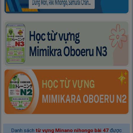
Danh sách
từ vựng Minano nihongo bài 47
được