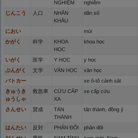
NGHIỆM
nghiệm
じんこう
人
口
NHÂN
dân số
KHẨU
におい
mùi
かがく
科
学
KHOA
khoa học
HỌC
いがく
医
学
Y HỌC
y học
ぶんがく
文
学
VĂN HỌC
văn học
パトカー
xe ô-tô cảnh sát
きゅうき
救
急
車
CỨU CẤP
xe cấp cứu
ゅうしゃ
XA
さんせい
賛
成
TÁN
tán thành, đồng ý
THÀNH
はんたい
反
対
PHẢN ĐỐI
phản đối