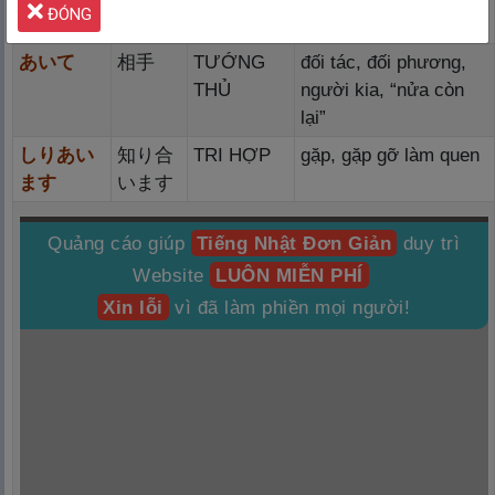
ĐÓNG
します
ます
あいて
相
手
TƯỚNG
đối tác, đối phương,
THỦ
người kia, “nửa còn
lại”
しりあい
知
り
合
TRI HỢP
gặp, gặp gỡ làm quen
ます
います
Quảng cáo giúp
Tiếng Nhật Đơn Giản
duy trì
Website
LUÔN MIỄN PHÍ
Xin lỗi
vì đã làm phiền mọi người!