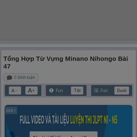
Tổng Hợp Từ Vựng Minano Nihongo Bài
47
0
bình luận
+
Furi
Tắt
Furi
Dưới
－